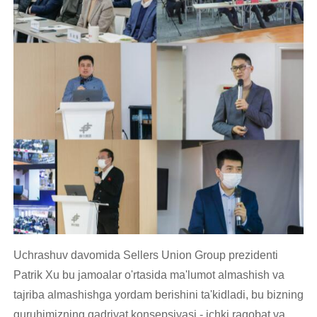
Uchrashuv davomida Sellers Union Group prezidenti
Patrik Xu bu jamoalar o'rtasida ma'lumot almashish va
tajriba almashishga yordam berishini ta'kidladi, bu bizning
guruhimizning qadriyat konsepsiyasi - ichki raqobat va