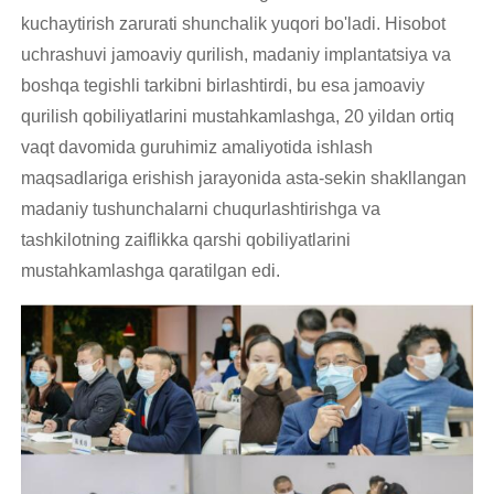
kuchaytirish zarurati shunchalik yuqori bo'ladi. Hisobot
uchrashuvi jamoaviy qurilish, madaniy implantatsiya va
boshqa tegishli tarkibni birlashtirdi, bu esa jamoaviy
qurilish qobiliyatlarini mustahkamlashga, 20 yildan ortiq
vaqt davomida guruhimiz amaliyotida ishlash
maqsadlariga erishish jarayonida asta-sekin shakllangan
madaniy tushunchalarni chuqurlashtirishga va
tashkilotning zaiflikka qarshi qobiliyatlarini
mustahkamlashga qaratilgan edi.