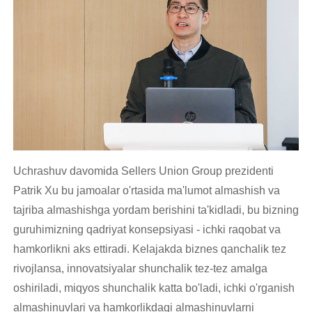
Uchrashuv davomida Sellers Union Group prezidenti
Patrik Xu bu jamoalar o'rtasida ma'lumot almashish va
tajriba almashishga yordam berishini ta'kidladi, bu bizning
guruhimizning qadriyat konsepsiyasi - ichki raqobat va
hamkorlikni aks ettiradi. Kelajakda biznes qanchalik tez
rivojlansa, innovatsiyalar shunchalik tez-tez amalga
oshiriladi, miqyos shunchalik katta bo'ladi, ichki o'rganish
almashinuvlari va hamkorlikdagi almashinuvlarni