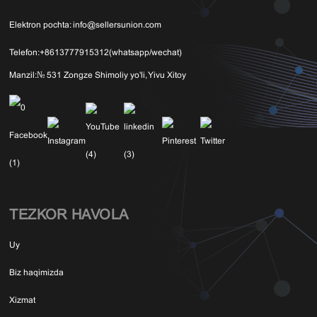
Elektron pochta:
info@sellersunion.com
Telefon:
+8613777915312(whatsapp/wechat)
Manzil:
№ 531 Zongze Shimoliy yo'li, Yivu Xitoy
TEZKOR HAVOLA
Uy
Biz haqimizda
Xizmat