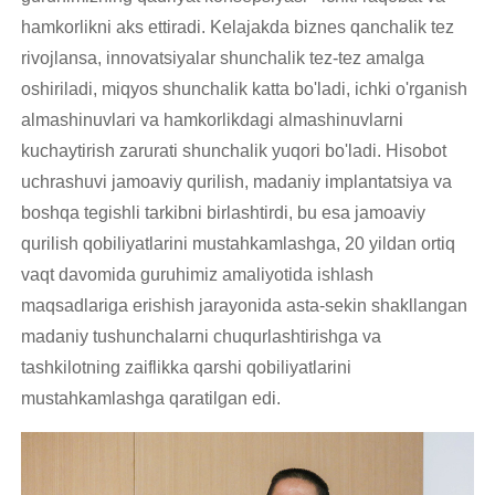
hamkorlikni aks ettiradi. Kelajakda biznes qanchalik tez
rivojlansa, innovatsiyalar shunchalik tez-tez amalga
oshiriladi, miqyos shunchalik katta bo'ladi, ichki o'rganish
almashinuvlari va hamkorlikdagi almashinuvlarni
kuchaytirish zarurati shunchalik yuqori bo'ladi. Hisobot
uchrashuvi jamoaviy qurilish, madaniy implantatsiya va
boshqa tegishli tarkibni birlashtirdi, bu esa jamoaviy
qurilish qobiliyatlarini mustahkamlashga, 20 yildan ortiq
vaqt davomida guruhimiz amaliyotida ishlash
maqsadlariga erishish jarayonida asta-sekin shakllangan
madaniy tushunchalarni chuqurlashtirishga va
tashkilotning zaiflikka qarshi qobiliyatlarini
mustahkamlashga qaratilgan edi.