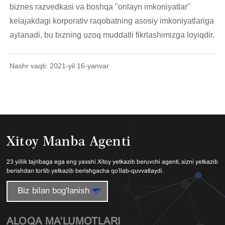
biznes razvedkasi va boshqa "onlayn imkoniyatlar"
kelajakdagi korporativ raqobatning asosiy imkoniyatlariga
aylanadi, bu bizning uzoq muddatli fikrlashimizga loyiqdir.
Nashr vaqti: 2021-yil 16-yanvar
Xitoy Manba Agenti
23 yillik tajribaga ega eng yaxshi Xitoy yetkazib beruvchi agenti, sizni yetkazib
berishdan tortib yetkazib berishgacha qo'llab-quvvatlaydi.
Biz bilan bog'lanish
ALOQA MA'LUMOTLARI