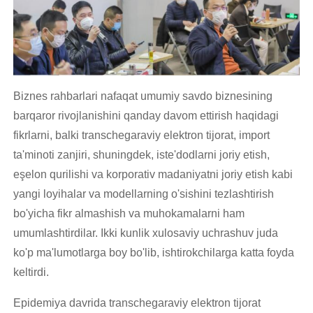
Biznes rahbarlari nafaqat umumiy savdo biznesining
barqaror rivojlanishini qanday davom ettirish haqidagi
fikrlarni, balki transchegaraviy elektron tijorat, import
ta'minoti zanjiri, shuningdek, iste'dodlarni joriy etish,
eşelon qurilishi va korporativ madaniyatni joriy etish kabi
yangi loyihalar va modellarning o'sishini tezlashtirish
bo'yicha fikr almashish va muhokamalarni ham
umumlashtirdilar. Ikki kunlik xulosaviy uchrashuv juda
ko'p ma'lumotlarga boy bo'lib, ishtirokchilarga katta foyda
keltirdi.
Epidemiya davrida transchegaraviy elektron tijorat