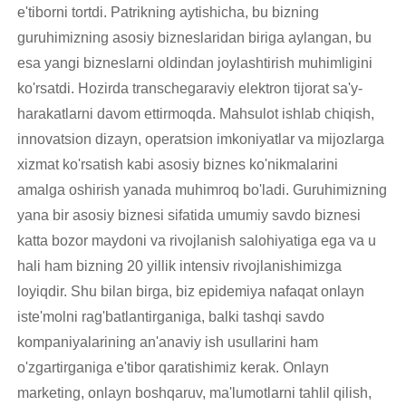
e'tiborni tortdi. Patrikning aytishicha, bu bizning
guruhimizning asosiy bizneslaridan biriga aylangan, bu
esa yangi bizneslarni oldindan joylashtirish muhimligini
ko'rsatdi. Hozirda transchegaraviy elektron tijorat sa'y-
harakatlarni davom ettirmoqda. Mahsulot ishlab chiqish,
innovatsion dizayn, operatsion imkoniyatlar va mijozlarga
xizmat ko'rsatish kabi asosiy biznes ko'nikmalarini
amalga oshirish yanada muhimroq bo'ladi. Guruhimizning
yana bir asosiy biznesi sifatida umumiy savdo biznesi
katta bozor maydoni va rivojlanish salohiyatiga ega va u
hali ham bizning 20 yillik intensiv rivojlanishimizga
loyiqdir. Shu bilan birga, biz epidemiya nafaqat onlayn
iste'molni rag'batlantirganiga, balki tashqi savdo
kompaniyalarining an'anaviy ish usullarini ham
o'zgartirganiga e'tibor qaratishimiz kerak. Onlayn
marketing, onlayn boshqaruv, ma'lumotlarni tahlil qilish,