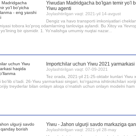
Yiwudan Madridgacha bo'lgan temir yo'l b
Yiwu agenti
Joylashtirilgan vaqt: 2021-yil 14-avgust
Dengiz va havo transporti imkoniyatlari chekla
liniyasi tobora ko'proq odamlarning tanloviga aylandi. Bu Xitoy va Yevropa
yo'lining bir qismidir. 1. Yo'nalishga umumiy nuqtai nazar...
Importchilar uchun Yiwu 2021 yarmarkasi
Joylashtirilgan vaqt: 07-09-2021
Tez orada, 2021-yil 21-25-oktabr kunlari Yiwu
bo'lib o'tadi. 26-Yiwu yarmarkasi singari, ko'rgazma ishtirokchilari xori
orijiy treyderlar bilan onlayn aloqa o'rnatish uchun onlayn modelni ham i
Yiwu - Jahon ulgurji savdo markaziga qa
Joylashtirilgan vaqt: 2021-yil 28-may