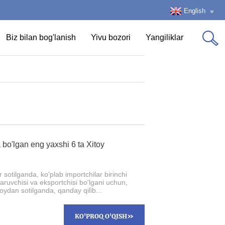
English
Biz bilan bog'lanish
Yivu bozori
Yangiliklar
 bo'lgan eng yaxshi 6 ta Xitoy
r sotilganda, ko'plab importchilar birinchi
aruvchisi va eksportchisi bo'lgani uchun,
oydan sotilganda, qanday qilib...
»
KO'PROQ O'QISH