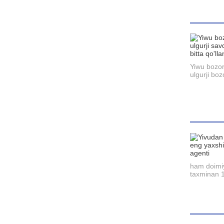
Yiwu bozori
ulgurji boz
ham doimiy
taxminan 12