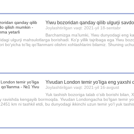
Yiwu bozoridan qanday qilib ulgurji savdo 
Joylashtirilgan vaqt: 2021-yil 18-sentabr
Barchamizga ma'lumki, Yiwu dunyodagi eng katt
dagi ulgurji mahsulotlarga borishadi. Ko'p yillik tajribaga ega Yiwu bozor
ori bo'yicha to'liq qo'llanmani olishni xohlashlarini bilamiz. Shuning uc
Yivudan London temir yo'liga eng yaxshi 
Joylashtirilgan vaqt: 2021-yil 16-avgust
Yuk tashish bozoriga talab o'sib borishi bilan, 
 ravishda kengayib bormoqda. Yivudan Londongacha bo'lgan temir yo'l 
451 km ni tashkil etdi, bu dunyodagi ikkinchi uzun temir yo'l yuk tashish