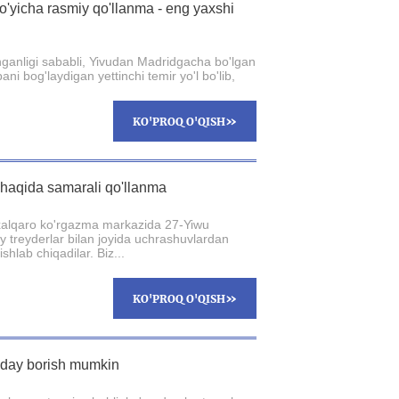
o'yicha rasmiy qo'llanma - eng yaxshi
nganligi sababli, Yivudan Madridgacha bo'lgan
ni bog'laydigan yettinchi temir yo'l bo'lib,
»
KO'PROQ O'QISH
 haqida samarali qo'llanma
 xalqaro ko'rgazma markazida 27-Yiwu
jiy treyderlar bilan joyida uchrashuvlardan
shlab chiqadilar. Biz...
»
KO'PROQ O'QISH
nday borish mumkin