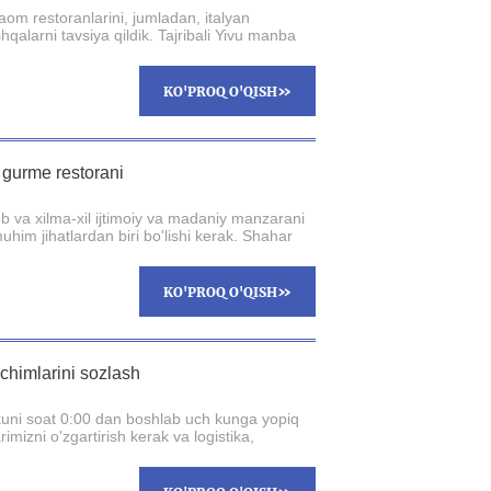
om restoranlarini, jumladan, italyan
shqalarni tavsiya qildik. Tajribali Yivu manba
»
KO'PROQ O'QISH
a gurme restorani
ob va xilma-xil ijtimoiy va madaniy manzarani
him jihatlardan biri bo'lishi kerak. Shahar
»
KO'PROQ O'QISH
echimlarini sozlash
t kuni soat 0:00 dan boshlab uch kunga yopiq
imizni o'zgartirish kerak va logistika,