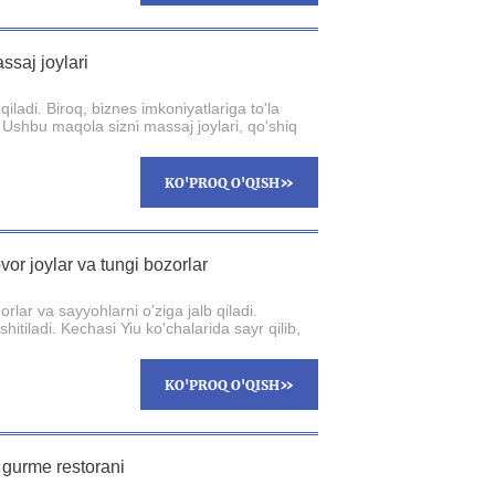
ssaj joylari
iladi. Biroq, biznes imkoniyatlariga to'la
Ushbu maqola sizni massaj joylari, qo'shiq
»
KO'PROQ O'QISH
or joylar va tungi bozorlar
lar va sayyohlarni o'ziga jalb qiladi.
itiladi. Kechasi Yiu ko'chalarida sayr qilib,
»
KO'PROQ O'QISH
a gurme restorani