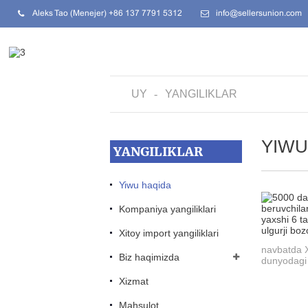
Aleks Tao (Menejer) +86 137 7791 5312
info@sellersunion.com
UY
YANGILIKLAR
YIWU
YANGILIKLAR
Yiwu haqida
Kompaniya yangiliklari
Xitoy import yangiliklari
navbatda X
Biz haqimizda
dunyodagi 
Xizmat
Mahsulot