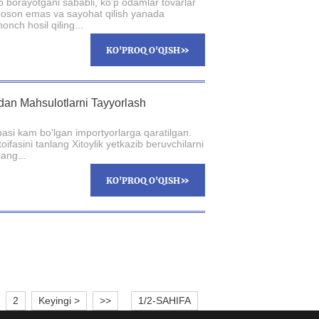
b borayotgani sababli, ko'p odamlar tovarlar
sh oson emas va sayohat qilish yanada
onch hosil qiling...
»
KO'PROQ O'QISH
ydan Mahsulotlarni Tayyorlash
basi kam bo'lgan importyorlarga qaratilgan.
oifasini tanlang Xitoylik yetkazib beruvchilarni
ang...
»
KO'PROQ O'QISH
2
Keyingi >
>>
1/2-SAHIFA