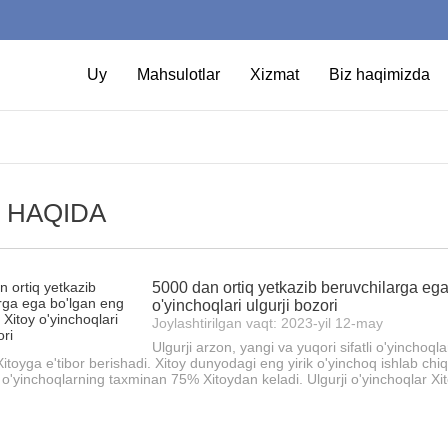
Uy
Mahsulotlar
Xizmat
Biz haqimizda
 HAQIDA
5000 dan ortiq yetkazib beruvchilarga ega
o'yinchoqlari ulgurji bozori
Joylashtirilgan vaqt: 2023-yil 12-may
Ulgurji arzon, yangi va yuqori sifatli o'yinchoqla
itoyga e'tibor berishadi. Xitoy dunyodagi eng yirik o'yinchoq ishlab chiq
o'yinchoqlarning taxminan 75% Xitoydan keladi. Ulgurji o'yinchoqlar Xit