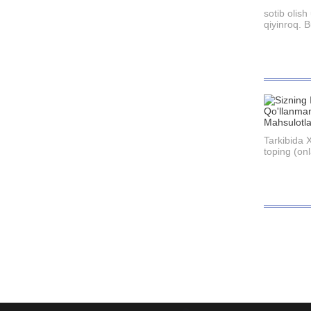
sotib olis
qiyinroq. B
Tarkibida X
toping (on