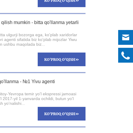
»
KO'PROQ O'QISH
qilish mumkin - bitta qo'llanma yetarli
a ulgurji bozorga ega, ko'plab xaridorlar
i agenti sifatida biz ko'plab mijozlar Yiwu
hun ushbu maqolada biz...
»
KO'PROQ O'QISH
qo'llanma - №1 Yivu agenti
Xitoy-Yevropa temir yo'l ekspressi jamoasi
2017-yil 1-yanvarda ochildi, butun yo'l
 yo'nalishi...
»
KO'PROQ O'QISH