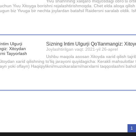
Yivu shahrining xalqaro miqyosdagi obro'si orti
h uchun Yivu Xitoyga borishni rejalashtirishmoqda. Chet elda aloqa qili
ugun biz Yivuga bir nechta joylardan batafsil Raidersni saralab oldik. Ish
Sizning Intim Ulgurji Qo'llanmangiz: Xito
Joylashtirilgan vaqt: 2021-yil 26-aprel
Ushbu maqola asosan Xitoyda xarid qilish tajri
itoydan xarid qilishning to'liq jarayoni quyidagicha: Kerakli mahsulotlar t
layn yoki oflayn) Haqiqiylikni/muzokaralarni/narxlarni taqqoslashni bahol
1