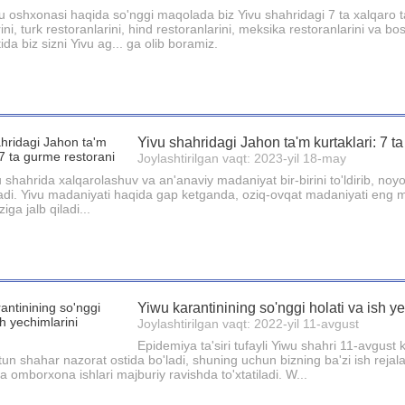
u oshxonasi haqida so'nggi maqolada biz Yivu shahridagi 7 ta xalqaro ta
ini, turk restoranlarini, hind restoranlarini, meksika restoranlarini va bo
tida biz sizni Yivu ag... ga olib boramiz.
Yivu shahridagi Jahon ta'm kurtaklari: 7 t
Joylashtirilgan vaqt: 2023-yil 18-may
 shahrida xalqarolashuv va an'anaviy madaniyat bir-birini to'ldirib, noy
radi. Yivu madaniyati haqida gap ketganda, oziq-ovqat madaniyati eng mu
iga jalb qiladi...
Yiwu karantinining so'nggi holati va ish y
Joylashtirilgan vaqt: 2022-yil 11-avgust
Epidemiya ta'siri tufayli Yiwu shahri 11-avgus
tun shahar nazorat ostida bo'ladi, shuning uchun bizning ba'zi ish rejalar
a omborxona ishlari majburiy ravishda to'xtatiladi. W...