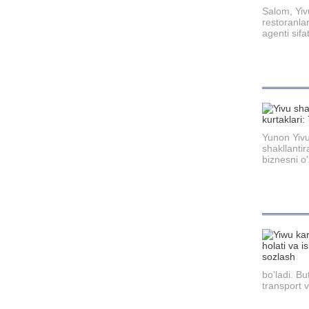
Salom, Yiv
restoranlar
agenti sifa
Yunon Yivu
shakllanti
biznesni o'z
bo'ladi. Bu
transport v