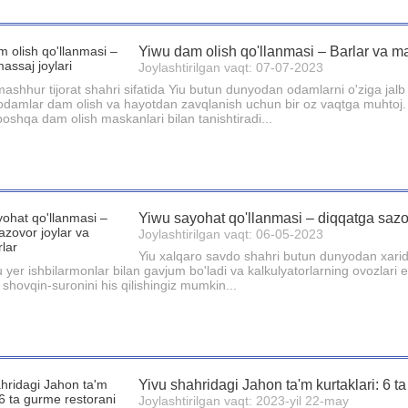
Yiwu dam olish qo'llanmasi – Barlar va ma
Joylashtirilgan vaqt: 07-07-2023
ashhur tijorat shahri sifatida Yiu butun dunyodan odamlarni o'ziga jalb q
damlar dam olish va hayotdan zavqlanish uchun bir oz vaqtga muhtoj. 
boshqa dam olish maskanlari bilan tanishtiradi...
Yiwu sayohat qo'llanmasi – diqqatga sazov
Joylashtirilgan vaqt: 06-05-2023
Yiu xalqaro savdo shahri butun dunyodan xaridor
yer ishbilarmonlar bilan gavjum bo'ladi va kalkulyatorlarning ovozlari esh
 shovqin-suronini his qilishingiz mumkin...
Yivu shahridagi Jahon ta'm kurtaklari: 6 t
Joylashtirilgan vaqt: 2023-yil 22-may