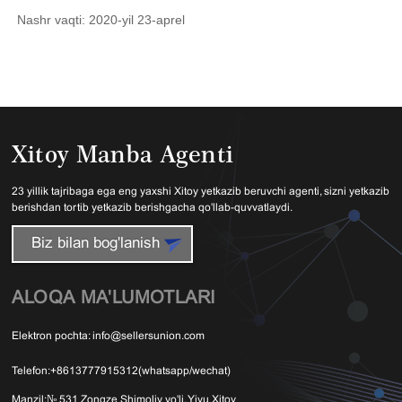
Nashr vaqti: 2020-yil 23-aprel
Xitoy Manba Agenti
23 yillik tajribaga ega eng yaxshi Xitoy yetkazib beruvchi agenti, sizni yetkazib
berishdan tortib yetkazib berishgacha qo'llab-quvvatlaydi.
Biz bilan bog'lanish
ALOQA MA'LUMOTLARI
Elektron pochta:
info@sellersunion.com
Telefon:
+8613777915312(whatsapp/wechat)
Manzil:
№ 531 Zongze Shimoliy yo'li, Yivu Xitoy