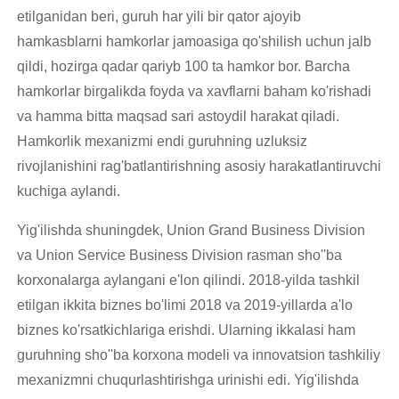
etilganidan beri, guruh har yili bir qator ajoyib
hamkasblarni hamkorlar jamoasiga qo'shilish uchun jalb
qildi, hozirga qadar qariyb 100 ta hamkor bor. Barcha
hamkorlar birgalikda foyda va xavflarni baham ko'rishadi
va hamma bitta maqsad sari astoydil harakat qiladi.
Hamkorlik mexanizmi endi guruhning uzluksiz
rivojlanishini rag'batlantirishning asosiy harakatlantiruvchi
kuchiga aylandi.
Yig'ilishda shuningdek, Union Grand Business Division
va Union Service Business Division rasman sho''ba
korxonalarga aylangani e'lon qilindi. 2018-yilda tashkil
etilgan ikkita biznes bo'limi 2018 va 2019-yillarda a'lo
biznes ko'rsatkichlariga erishdi. Ularning ikkalasi ham
guruhning sho''ba korxona modeli va innovatsion tashkiliy
mexanizmni chuqurlashtirishga urinishi edi. Yig'ilishda