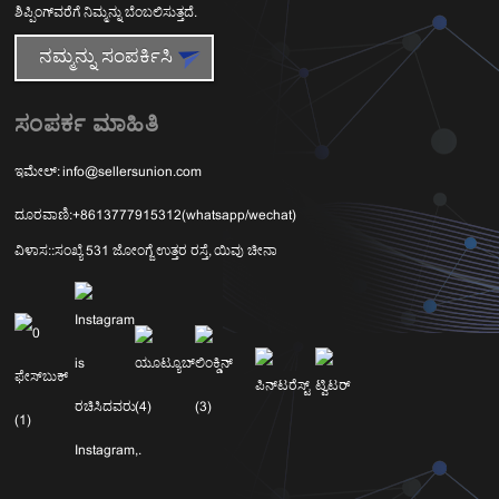
ಶಿಪ್ಪಿಂಗ್‌ವರೆಗೆ ನಿಮ್ಮನ್ನು ಬೆಂಬಲಿಸುತ್ತದೆ.
ನಮ್ಮನ್ನು ಸಂಪರ್ಕಿಸಿ
ಸಂಪರ್ಕ ಮಾಹಿತಿ
ಇಮೇಲ್:
info@sellersunion.com
ದೂರವಾಣಿ:
+8613777915312(whatsapp/wechat)
ವಿಳಾಸ::
ಸಂಖ್ಯೆ 531 ಜೋಂಗ್ಜೆ ಉತ್ತರ ರಸ್ತೆ, ಯಿವು ಚೀನಾ