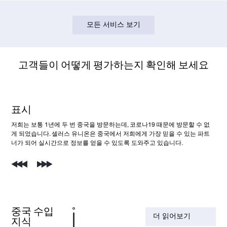
모든 서비스 보기
고객들이 어떻게 평가하는지 확인해 보세요
표시
율리에스
라완드
네이선 헨리
모하메드 이르판
저희는 보통 1년에 두 번 중국을 방문하는데, 코로나19 때문에 방문할 수 없
저희는 사업 규모가 워낙 커서 중국에 3개의 협력 구매 대리점을 두고 있습니
이전에 신뢰할 수 없는 공급업체들을 만난 적이 있어서 중국 구매대행업체의
제품 스타일, 가격, 품질 모두 훌륭합니다. 판매자 연합과 협력해 온 여러 해 동
판매자 조합은 매우 전문적이며, 항상 제 요구사항을 신속하고 효율적으로 처
게 되었습니다. 셀러스 유니온은 중국에서 저희에게 가장 믿을 수 있는 파트
다. 판매자 연합에서 제공하는 서비스는 최고 수준이며, 매우 만족합니다!
도움을 받기로 했습니다. 당신을 만나게 되어 정말 기쁩니다. 덕분에 많은 도
안 매출이 증가했습니다. 정말 잘하셨습니다!
리해 줍니다. 무엇보다도, 덕분에 구매 비용을 절감할 수 있었고 사업이 더욱
너가 되어 실시간으로 정보를 얻을 수 있도록 도와주고 있습니다.
움을 받았습니다.
성장했습니다.
중국 수입
더 읽어보기
지식