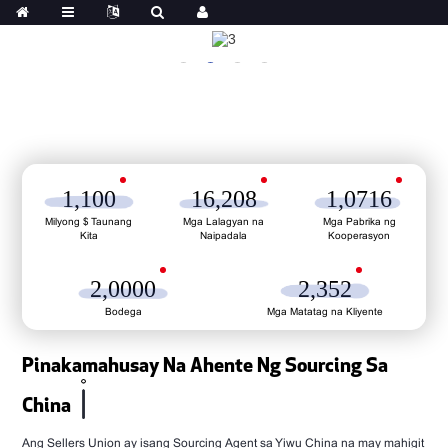
1,100
16,208
1,0716
Milyong $ Taunang
Mga Lalagyan na
Mga Pabrika ng
Kita
Naipadala
Kooperasyon
2,0000
2,352
Bodega
Mga Matatag na Kliyente
Pinakamahusay Na Ahente Ng Sourcing Sa
China
Ang Sellers Union ay isang Sourcing Agent sa Yiwu China na may mahigit