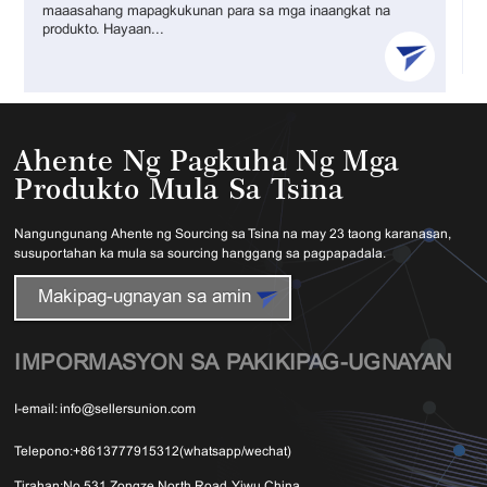
maaasahang mapagkukunan para sa mga inaangkat na
produkto. Hayaan...
Ahente Ng Pagkuha Ng Mga
Produkto Mula Sa Tsina
Nangungunang Ahente ng Sourcing sa Tsina na may 23 taong karanasan,
susuportahan ka mula sa sourcing hanggang sa pagpapadala.
Makipag-ugnayan sa amin
IMPORMASYON SA PAKIKIPAG-UGNAYAN
I-email:
info@sellersunion.com
Telepono:
+8613777915312(whatsapp/wechat)