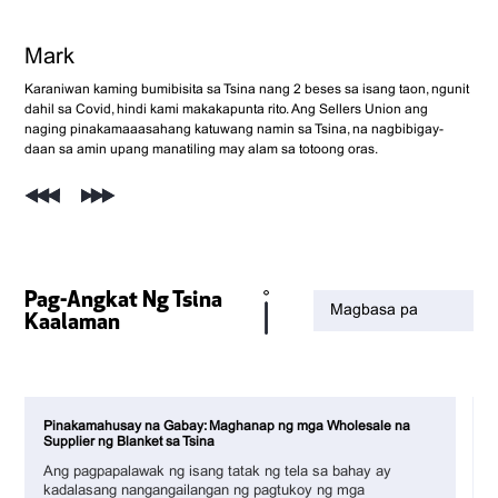
Mark
Yulieth
Rawand
Nathan Henry
Mohammed Irfan
Karaniwan kaming bumibisita sa Tsina nang 2 beses sa isang taon, ngunit
Dahil sa aming napakalaking dami ng negosyo, mayroon kaming tatlong
Nakatagpo na ako ng mga hindi mapagkakatiwalaang supplier dati, kaya
Ang estilo, presyo, at kalidad ng produkto ay pawang mahusay. Sa
Napaka-propesyonal ng Sellers Union, lagi nilang natutugunan ang aking
dahil sa Covid, hindi kami makakapunta rito. Ang Sellers Union ang
ahente ng kooperatiba na pagbili sa Tsina. Ang serbisyong ibinibigay sa
pinili kong humingi ng tulong sa isang ahente ng pagbili na Tsino.
paglipas ng mga taon ng pakikipagtulungan sa Sellers Union, tumaas ang
mga pangangailangan nang mabilis at mahusay. Higit sa lahat, nakatipid
naging pinakamaaasahang katuwang namin sa Tsina, na nagbibigay-
amin ng Sellers Union ay pinakamahusay. Labis kaming nasiyahan!
Natutuwa akong natagpuan kita. Malaki ang naitulong mo sa akin.
aming benta. Magaling!
sila sa aking mga gastos sa pagbili at mas lumago ang aking negosyo.
daan sa amin upang manatiling may alam sa totoong oras.
Pag-Angkat Ng Tsina
Magbasa pa
Kaalaman
Pinakamahusay na Gabay: Maghanap ng mga Wholesale na
Supplier ng Blanket sa Tsina
Ang pagpapalawak ng isang tatak ng tela sa bahay ay
kadalasang nangangailangan ng pagtukoy ng mga