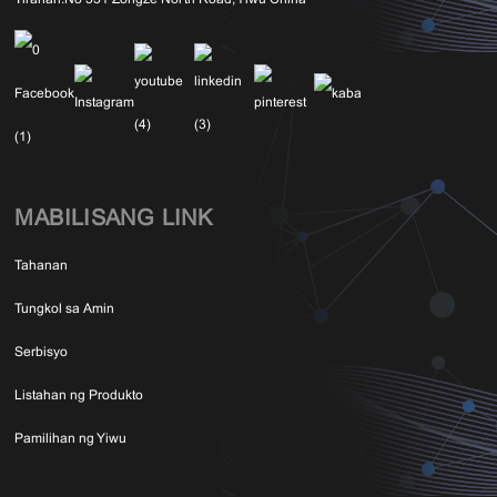
Tirahan:
No 531 Zongze North Road, Yiwu China
MABILISANG LINK
Tahanan
Tungkol sa Amin
Serbisyo
Listahan ng Produkto
Pamilihan ng Yiwu