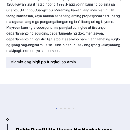
1200 kawani, na itinatag noong 1997. Nagtayo rin kami ng opisina sa
Shantou, Ningbo, Guangzhou. Maraming kawani ang may mahigit 10
taong karanasan, kaya naman sapat ang aming propesyonalidad upang
matugunan ang mga pangangailangan ng iba't ibang uri ng kliyente.
Mayroon kaming propesyonal na pangkat sa Ingles at Espanyol,
departamento ng sourcing, departamento ng dokumentasyon,
departamento ng logistik, QC, atbp. Inaasikaso namin ang lahat ng yugto
ng iyong pag-angkat mula sa Tsina, pinahuhusay ang iyong kakayahang
makipagkumpitensya sa merkado.
Alamin ang higit pa tungkol sa amin