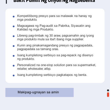
Bakit Pumili Ng Unyon Ng Nagbebenta
Kompetitibong presyo para sa malawak na hanay ng
mga produkto.
Magsagawa ng Pag-audit sa Pabrika, Siyasatin ang
Kalidad ng mga Produkto.
Libreng pag-iimbak ng 30 araw, pagsamahin ang iyong
mga produkto mula sa iba't ibang mga supplier.
Kunin ang pinakamagandang presyo ng pagpapadala,
pagpapadala sa tamang oras.
Isang kumpletong serbisyo sa pag-repack ng disenyo
ng produkto.
Personalized na one-stop solution para sa supermarket,
retailer, wholesaler, atbp.
Isang kumpletong serbisyo pagkatapos ng benta.
Makipag-ugnayan sa amin