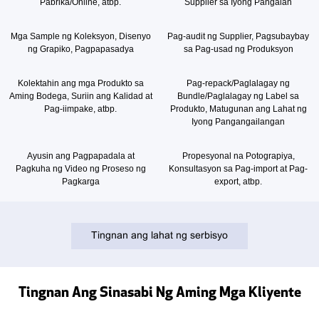
Pabrika/Online, atbp.
Supplier sa Iyong Pangalan
Mga Sample ng Koleksyon, Disenyo
Pag-audit ng Supplier, Pagsubaybay
ng Grapiko, Pagpapasadya
sa Pag-usad ng Produksyon
Kolektahin ang mga Produkto sa
Pag-repack/Paglalagay ng
Aming Bodega, Suriin ang Kalidad at
Bundle/Paglalagay ng Label sa
Pag-iimpake, atbp.
Produkto, Matugunan ang Lahat ng
Iyong Pangangailangan
Ayusin ang Pagpapadala at
Propesyonal na Potograpiya,
Pagkuha ng Video ng Proseso ng
Konsultasyon sa Pag-import at Pag-
Pagkarga
export, atbp.
Tingnan ang lahat ng serbisyo
Tingnan Ang Sinasabi Ng Aming Mga Kliyente