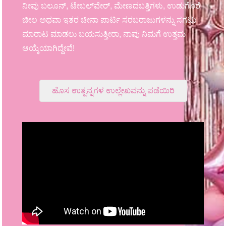
ನೀವು ಬಲೂನ್, ಟೇಬಲ್‌ವೇರ್, ಮೇಣದಬತ್ತಿಗಳು, ಉಡುಗೊರೆ
ಚೀಲ ಅಥವಾ ಇತರ ಚೀನಾ ಪಾರ್ಟಿ ಸರಬರಾಜುಗಳನ್ನು ಸಗಟು
ಮಾರಾಟ ಮಾಡಲು ಬಯಸುತ್ತೀರಾ, ನಾವು ನಿಮಗೆ ಉತ್ತಮ
ಆಯ್ಕೆಯಾಗಿದ್ದೇವೆ!
ಹೊಸ ಉತ್ಪನ್ನಗಳ ಉಲ್ಲೇಖವನ್ನು ಪಡೆಯಿರಿ