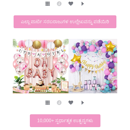
ಎಲ್ಲಾ ಪಾರ್ಟಿ ಸರಬರಾಜುಗಳ ಉಲ್ಲೇಖವನ್ನು ಪಡೆಯಿರಿ
10,000+ ಸ್ಪರ್ಧಾತ್ಮಕ ಉತ್ಪನ್ನಗಳು