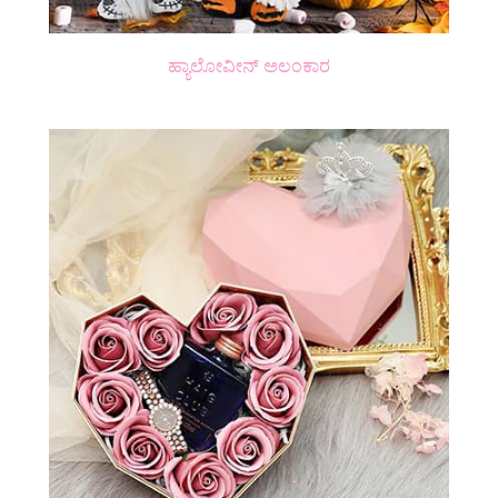
ಹ್ಯಾಲೋವೀನ್ ಅಲಂಕಾರ