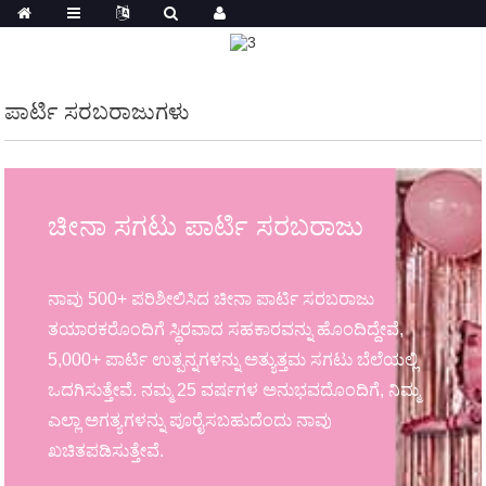
ಪಾರ್ಟಿ ಸರಬರಾಜುಗಳು
ಚೀನಾ ಸಗಟು ಪಾರ್ಟಿ ಸರಬರಾಜು
ನಾವು 500+ ಪರಿಶೀಲಿಸಿದ ಚೀನಾ ಪಾರ್ಟಿ ಸರಬರಾಜು
ತಯಾರಕರೊಂದಿಗೆ ಸ್ಥಿರವಾದ ಸಹಕಾರವನ್ನು ಹೊಂದಿದ್ದೇವೆ,
5,000+ ಪಾರ್ಟಿ ಉತ್ಪನ್ನಗಳನ್ನು ಅತ್ಯುತ್ತಮ ಸಗಟು ಬೆಲೆಯಲ್ಲಿ
ಒದಗಿಸುತ್ತೇವೆ. ನಮ್ಮ 25 ವರ್ಷಗಳ ಅನುಭವದೊಂದಿಗೆ, ನಿಮ್ಮ
ಎಲ್ಲಾ ಅಗತ್ಯಗಳನ್ನು ಪೂರೈಸಬಹುದೆಂದು ನಾವು
ಖಚಿತಪಡಿಸುತ್ತೇವೆ.