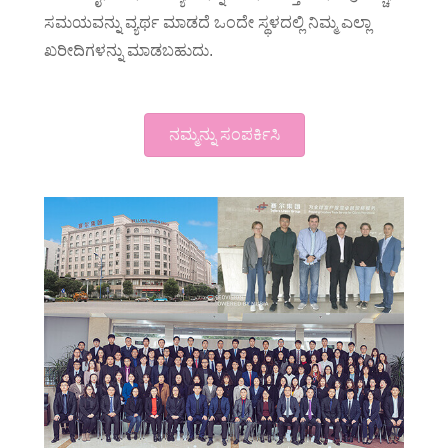
ಸಮಯವನ್ನು ವ್ಯರ್ಥ ಮಾಡದೆ ಒಂದೇ ಸ್ಥಳದಲ್ಲಿ ನಿಮ್ಮ ಎಲ್ಲಾ
ಖರೀದಿಗಳನ್ನು ಮಾಡಬಹುದು.
ನಮ್ಮನ್ನು ಸಂಪರ್ಕಿಸಿ