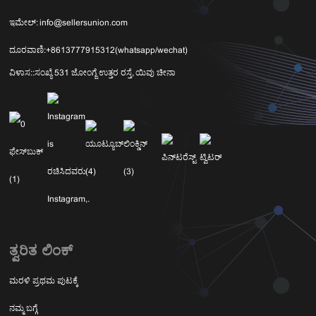
ಇಮೇಲ್:
info@sellersunion.com
ದೂರವಾಣಿ:
+8613777915312(whatsapp/wechat)
ವಿಳಾಸ::
ಸಂಖ್ಯೆ 531 ಜೋಂಗ್ಜೆ ಉತ್ತರ ರಸ್ತೆ, ಯಿವು ಚೀನಾ
ತ್ವರಿತ ಲಿಂಕ್
ಮರಳಿ ಪ್ರಥಮ ಪುಟಕ್ಕೆ
ನಮ್ಮ ಬಗ್ಗೆ