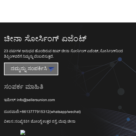
ಚೀನಾ ಸೋರ್ಸಿಂಗ್ ಏಜೆಂಟ್
23 ವರ್ಷಗಳ ಅನುಭವ ಹೊಂದಿರುವ ಟಾಪ್ ಚೀನಾ ಸೋರ್ಸಿಂಗ್ ಏಜೆಂಟ್, ಸೋರ್ಸಿಂಗ್‌ನಿಂದ
ಶಿಪ್ಪಿಂಗ್‌ವರೆಗೆ ನಿಮ್ಮನ್ನು ಬೆಂಬಲಿಸುತ್ತದೆ.
ನಮ್ಮನ್ನು ಸಂಪರ್ಕಿಸಿ
ಸಂಪರ್ಕ ಮಾಹಿತಿ
ಇಮೇಲ್:
info@sellersunion.com
ದೂರವಾಣಿ:
+8613777915312(whatsapp/wechat)
ವಿಳಾಸ::
ಸಂಖ್ಯೆ 531 ಜೋಂಗ್ಜೆ ಉತ್ತರ ರಸ್ತೆ, ಯಿವು ಚೀನಾ