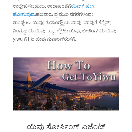
ಉಲ್ಲೇಖಿಸಬಹುದು, ಉದಾಹರಣೆಗೆ
ಯಿವುಗೆ ಹೇಗೆ
ಹೋಗುವುದು
ಹಲವಾರು ಪ್ರಮುಖ ನಗರಗಳಿಂದ:
ಶಾಂಘೈ ಟು ಯಿವು; ಗುವಾಂಗ್ಝೌ ಟು ಯಿವು; ಯಿವುಗೆ ಶೆನ್ಜೆನ್;
ನಿಂಗ್ಬೋ ಟು ಯಿವು; ಹ್ಯಾಂಗ್ಝೌ ಟು ಯಿವು; ಬೀಜಿಂಗ್ ಟು ಯಿವು;
yiwu ಗೆ hk; ಯಿವು ಗುವಾಂಗ್‌ಝೌಗೆ.
ಯಿವು ಸೋರ್ಸಿಂಗ್ ಏಜೆಂಟ್