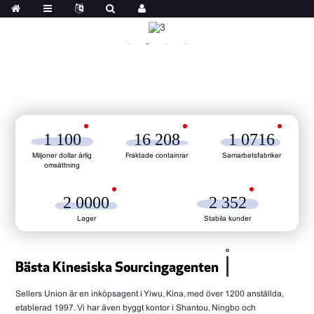
1 100
16 208
1 0716
Miljoner dollar årlig
Fraktade containrar
Samarbetsfabriker
omsättning
2 0000
2 352
Lager
Stabila kunder
Bästa Kinesiska Sourcingagenten
Sellers Union är en inköpsagent i Yiwu, Kina, med över 1200 anställda,
etablerad 1997. Vi har även byggt kontor i Shantou, Ningbo och