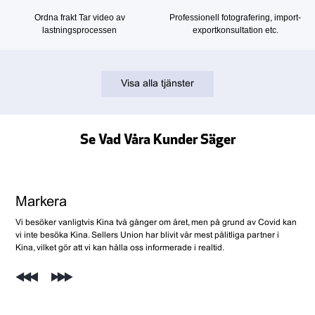
Ordna frakt Tar video av
Professionell fotografering, import-
lastningsprocessen
exportkonsultation etc.
Visa alla tjänster
Se Vad Våra Kunder Säger
Markera
Yulieth
Rawand
Nathan Henry
Mohammed Irfan
Vi besöker vanligtvis Kina två gånger om året, men på grund av Covid kan
På grund av vår stora affärsvolym har vi tre kooperativa inköpsagenter i
Jag har stött på opålitliga leverantörer tidigare, så jag valde att söka hjälp
Produktens stil, pris och kvalitet är alla utmärkta. Under åren som vi har
Sellers Union är mycket professionella, de uppfyller alltid mina behov
vi inte besöka Kina. Sellers Union har blivit vår mest pålitliga partner i
Kina. Servicen som Sellers Union erbjuder oss är den bästa. Mycket nöjd!
hos en kinesisk inköpsagent. Jag är väldigt glad att jag hittade er. Ni har
arbetat med Sellers Union har vår försäljning ökat. Bra jobbat!
snabbt och effektivt. Viktigast av allt, de har sparat mig inköpskostnader
Kina, vilket gör att vi kan hålla oss informerade i realtid.
gett mig mycket hjälp.
och mitt företag har vuxit ytterligare.