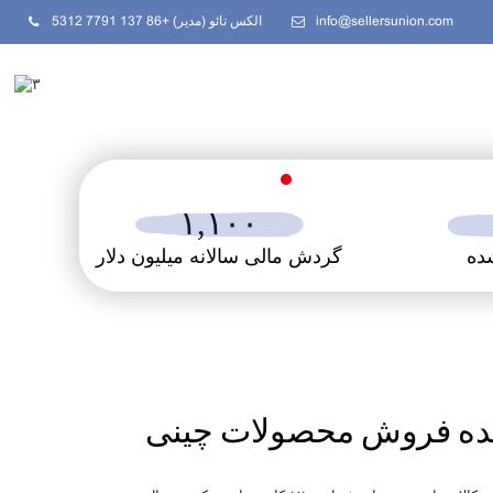
info@sellersunion.com
الکس تائو (مدیر) +86 137 7791 5312
۱,۱۰۰
ده
گردش مالی سالانه میلیون دلار
ینده فروش محصولات چینی