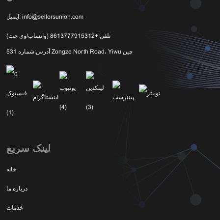
info@sellersunion.com
ایمیل:
تلفن:
+8613777915312 (واتساپ/وی چت)
شماره 531 Zongze North Road، Yiwu چین
آدرس:
لینک سریع
خانه
درباره ما
خدمات