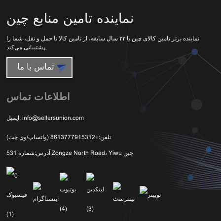
نماینده تامین منابع چین
نماینده برتر تامین کالای چین با ۲۳ سال سابقه، از تامین کالا تا حمل و نقل، شما را
پشتیبانی می‌کند.
تماس با ما
اطلاعات تماس
info@sellersunion.com
ایمیل:
تلفن:
+8613777915312 (واتساپ/وی چت)
شماره 531 Zongze North Road، Yiwu چین
آدرس: