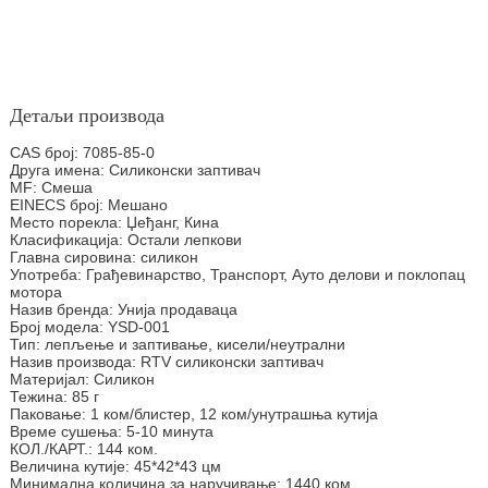
Детаљи производа
CAS број: 7085-85-0
Друга имена: Силиконски заптивач
MF: Смеша
EINECS број: Мешано
Место порекла: Џеђанг, Кина
Класификација: Остали лепкови
Главна сировина: силикон
Употреба: Грађевинарство, Транспорт, Ауто делови и поклопац
мотора
Назив бренда: Унија продаваца
Број модела: YSD-001
Тип: лепљење и заптивање, кисели/неутрални
Назив производа: RTV силиконски заптивач
Материјал: Силикон
Тежина: 85 г
Паковање: 1 ком/блистер, 12 ком/унутрашња кутија
Време сушења: 5-10 минута
КОЛ./КАРТ.: 144 ком.
Величина кутије: 45*42*43 цм
Минимална количина за наручивање: 1440 ком