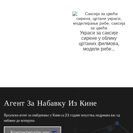
Украси за саксије
сирене у облику
цртаних филмова,
модели рибе...
Агент За Набавку Из Кине
Врхунски агент за снабдевање у Кини са 23 године искуства, подржава вас од
набавке до испоруке.
Контактирајте нас