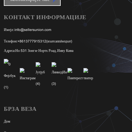
КОНТАКТ ИНФОРМАЦИЈЕ
Имејл:
info@sellersunion.com
Телефон:
+8613777915312(вхатсапп/вецхат)
Адреса:
Но 531 Зонгзе Нортх Роад, Ииву Кина
БРЗА ВЕЗА
Дом