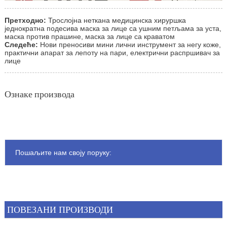
Претходно:
Трослојна неткана медицинска хируршка
једнократна подесива маска за лице са ушним петљама за уста,
маска против прашине, маска за лице са краватом
Следеће:
Нови преносиви мини лични инструмент за негу коже,
практични апарат за лепоту на пари, електрични распршивач за
лице
Ознаке производа
Пошаљите нам своју поруку:
ПОВЕЗАНИ ПРОИЗВОДИ