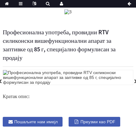
Професионална употреба, провидни RTV
силиконски вишефункционални апарат за
заптивке од 85 г, специјално формулисан за
продају
Кратак опис:
Пошаљите нам имејл
Преузми као PDF