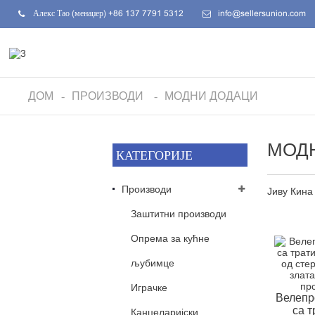
Алекс Тао (менаџер) +86 137 7791 5312
info@sellersunion.com
ДОМ
ПРОИЗВОДИ
МОДНИ ДОДАЦИ
МОД
КАТЕГОРИЈЕ
Производи
Јиву Кина
Заштитни производи
Опрема за кућне
љубимце
Играчке
Велепр
са 
Канцеларијски