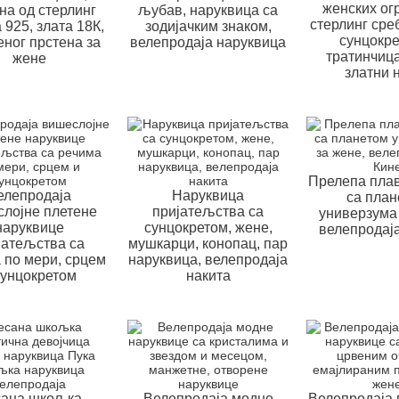
женских ог
на од стерлинг
љубав, наруквица са
стерлинг сре
 925, злата 18К,
зодијачким знаком,
сунцокре
еног прстена за
велепродаја наруквица
тратинчица
жене
златни 
Прелепа плав
елепродаја
Наруквица
са план
лојне плетене
пријатељства са
универзума 
наруквице
сунцокретом, жене,
велепродаја
јатељства са
мушкарци, конопац, пар
 по мери, срцем
наруквица, велепродаја
сунцокретом
накита
сана шкољка
Велепродаја модне
Велепродаја 