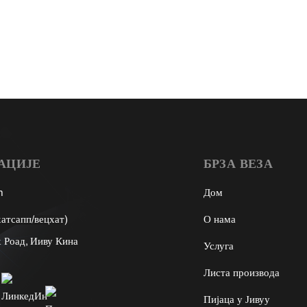
АЦИЈЕ
БРЗА ВЕЗА
m
Дом
атсапп/вецхат)
О нама
 Роад, Ииву Кина
Услуга
Листа производа
Пијаца у Јивуу