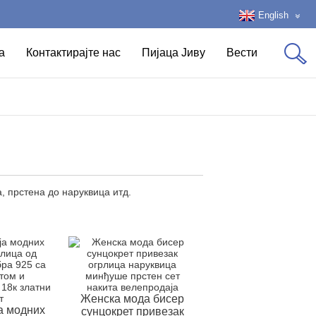
English
а
Контактирајте нас
Пијаца Јиву
Вести
, прстена до наруквица итд.
Женска мода бисер
а модних
сунцокрет привезак