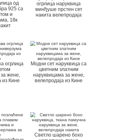
рлица од
огрлица наруквица
бра 925 са
минђуше прстен сет
том и
накита велепродаја
ма, 18к
накит
а огрлица
Модни сет наруквица са
етом
цветним златним
за жене,
наруквицама за жене,
 из Кине
велепродаја из Кине
Светло шарено бохо
позлаћене