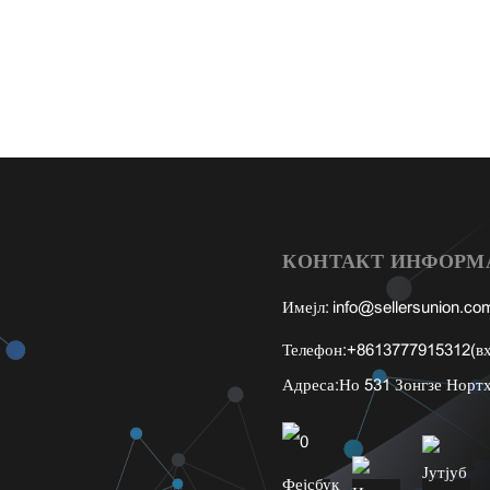
КОНТАКТ ИНФОРМ
Имејл:
info@sellersunion.co
Телефон:
+8613777915312(вх
Адреса:
Но 531 Зонгзе Нортх