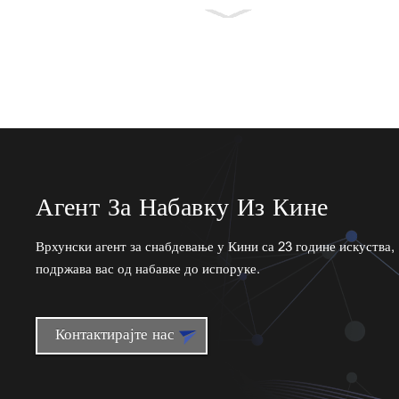
Професионална
употреба,
провидни RTV
силиконски
вишенаменски
8...
Мода Стил
Образовно
Агент За Набавку Из Кине
учење Откључај
играчке
Монтес...
Врхунски агент за снабдевање у Кини са 23 године искуства,
подржава вас од набавке до испоруке.
Контактирајте нас
Нови долазак