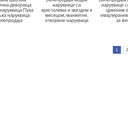
ична девојчица
наруквице са
наруквице с
наруквица Пука
кристалима и звездом и
црвеним о
ка наруквица
месецом, манжетне,
емајлираним
елепродаја
отворене наруквице
за же
1