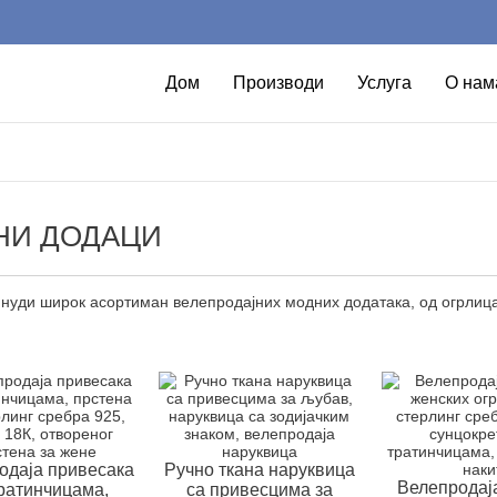
Дом
Производи
Услуга
О нам
НИ ДОДАЦИ
 нуди широк асортиман велепродајних модних додатака, од огрлица
одаја привесака
Ручно ткана наруквица
Велепродај
тратинчицама,
са привесцима за