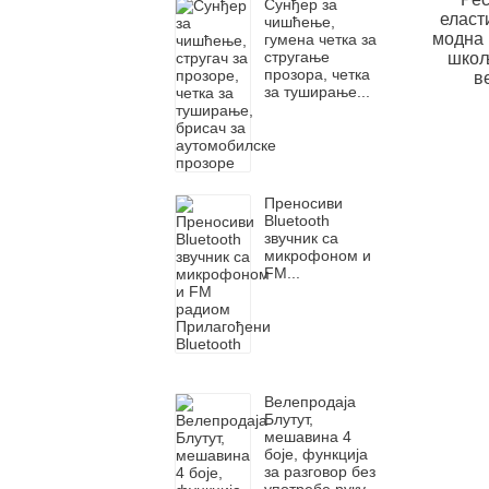
Сунђер за
еласт
чишћење,
модна 
гумена четка за
стругање
шкољ
прозора, четка
в
за туширање...
Преносиви
Bluetooth
звучник са
микрофоном и
FM...
Велепродаја
Блутут,
мешавина 4
боје, функција
за разговор без