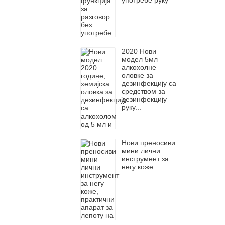
употребе руку
2020 Нови
модел 5мл
алкохолне
оловке за
дезинфекцију са
средством за
дезинфекцију
руку...
Нови преносиви
мини лични
инструмент за
негу коже...