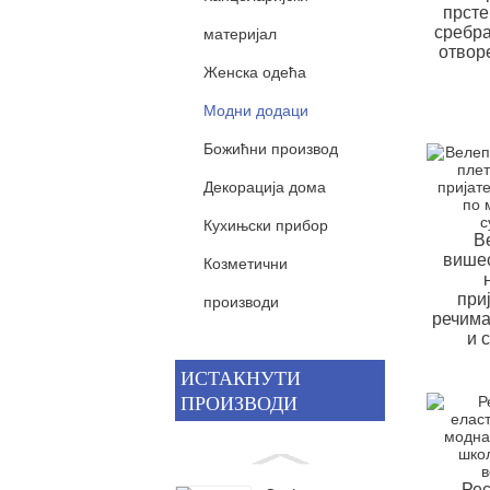
прсте
сребра
материјал
отвор
Женска одећа
Модни додаци
Божићни производ
Декорација дома
Кухињски прибор
В
вишес
Козметични
при
производи
речима
и 
ИСТАКНУТИ
ПРОИЗВОДИ
Ре