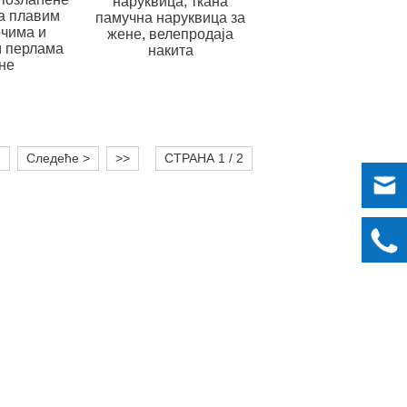
наруквица, ткана
а плавим
памучна наруквица за
чима и
жене, велепродаја
 перлама
накита
не
2
Следеће >
>>
СТРАНА 1 / 2