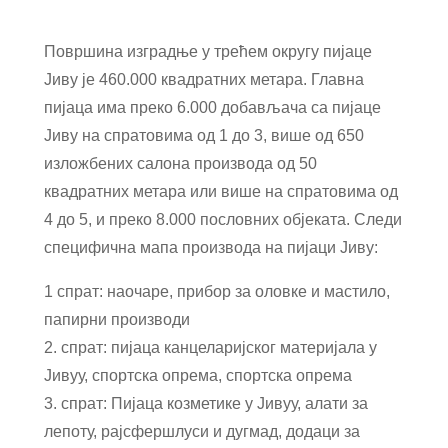
Површина изградње у трећем округу пијаце
Јиву је 460.000 квадратних метара. Главна
пијаца има преко 6.000 добављача са пијаце
Јиву на спратовима од 1 до 3, више од 650
изложбених салона производа од 50
квадратних метара или више на спратовима од
4 до 5, и преко 8.000 пословних објеката. Следи
специфична мапа производа на пијаци Јиву:
1 спрат: наочаре, прибор за оловке и мастило,
папирни производи
2. спрат: пијаца канцеларијског материјала у
Јивуу, спортска опрема, спортска опрема
3. спрат: Пијаца козметике у Јивуу, алати за
лепоту, рајсфершлуси и дугмад, додаци за