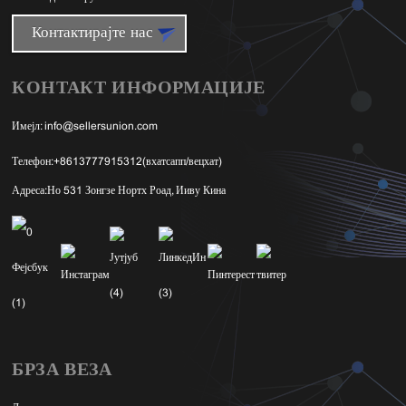
Контактирајте нас
КОНТАКТ ИНФОРМАЦИЈЕ
Имејл:
info@sellersunion.com
Телефон:
+8613777915312(вхатсапп/вецхат)
Адреса:
Но 531 Зонгзе Нортх Роад, Ииву Кина
БРЗА ВЕЗА