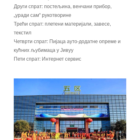
Други спрат: постељина, венчани прибор,
„уради сам“ рукотворине
Трећи спрат: плетени материјали, завесе,
текстил
Четврти спрат: Пијаца ауто-додатне опреме и
кућних љубимаца у Јивуу
Пети спрат: Интернет сервис