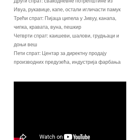
Други спрат: свакодневне потрепштине из
Ивуа, рукавице, капе, остали игличасти памук
Трећи спрат: Пијаца ципела у Јивуу, канапа,
чипка, кравата, вуна, пешкир
Четврти спрат: каишеви, шалови, грудњаци и
доњи веш
Пети спрат: Центар за директну продају
производних предузећа, индустрија фарбања