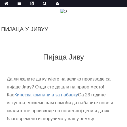
ПИЈАЦА У ЈИВУУ
Пијаца Јиву
Да ли желите да купујете на велико производе са
пијаце Јиву? Онда сте дошли на право место!
Као
Кинеска компанија за набавку
Са 23 године
искуства, можемо вам помоћи да набавите нове и
квалитетне производе по повољној цени и да их
благовремено испоручимо у вашу земљу.