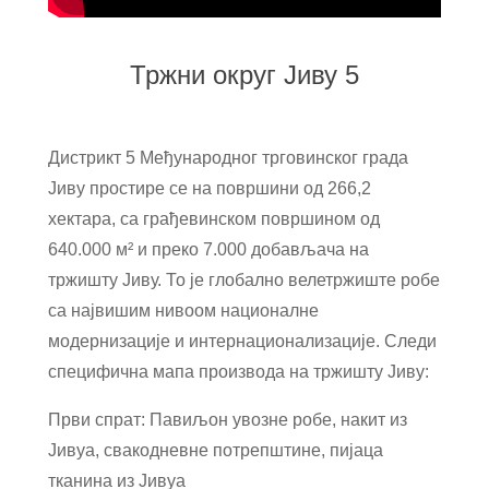
Тржни округ Јиву 5
Дистрикт 5 Међународног трговинског града
Јиву простире се на површини од 266,2
хектара, са грађевинском површином од
640.000 м² и преко 7.000 добављача на
тржишту Јиву. То је глобално велетржиште робе
са највишим нивоом националне
модернизације и интернационализације. Следи
специфична мапа производа на тржишту Јиву:
Први спрат: Павиљон увозне робе, накит из
Јивуа, свакодневне потрепштине, пијаца
тканина из Јивуа