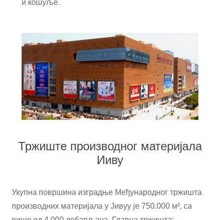
и кошуље.
Тржиште производног материјала
Ииву
Укупна површина изградње Међународног тржишта
производних материјала у Јивуу је 750.000 м², са
више од 4.000 добављача. Главна тржишта: