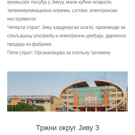
кухињског посуђа у Јивуу, мали кућни апарати,
телекомуникациона опрема, сатови, електронски
инструменти
Четврти спрат: Јиву хардверски алати, производи за
спољашњу употребу и електрични уређаји, директна
продаја из фабрике
Пети спрат: Организација за спољну трговину
Тржни округ Јиву 3