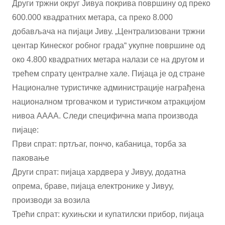
Други тржни округ Јивуа покрива површину од преко
600.000 квадратних метара, са преко 8.000
добављача на пијаци Јиву. „Централизовани тржни
центар Кинеског робног града“ укупне површине од
око 4.800 квадратних метара налази се на другом и
трећем спрату централне хале. Пијаца је од стране
Националне туристичке администрације награђена
националном трговачком и туристичком атракцијом
нивоа АААА. Следи специфична мапа производа
пијаце:
Први спрат: пртљаг, пончо, кабаница, торба за
паковање
Други спрат: пијаца хардвера у Јивуу, додатна
опрема, браве, пијаца електронике у Јивуу,
производи за возила
Трећи спрат: кухињски и купатилски прибор, пијаца