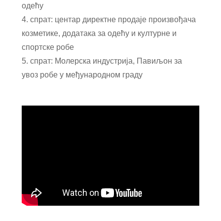
одећу
4. спрат: центар директне продаје произвођача
козметике, додатака за одећу и културне и
спортске робе
5. спрат: Молерска индустрија, Павиљон за
увоз робе у међународном граду