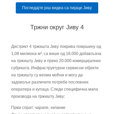
Погледајте још видеа са пијаце Јиву
Тржни округ Јиву 4
Дистрикт 4 тржишта Јиву покрива површину од
1,08 милиона м², са више од 16.000 добављача
на тржишту Јиву и преко 20.000 комерцијалних
субјеката. Инфраструктурни сервисни објекти
на тржишту су веома моћни и могу да
задовоље различите потребе пословних
оператера и купаца. Следи специфична мапа
производа на тржишту Јиву:
Први спрат: чарапе, хеланке