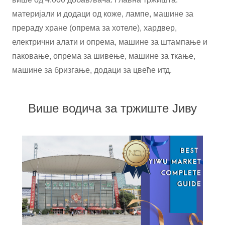
материјали и додаци од коже, лампе, машине за
прераду хране (опрема за хотеле), хардвер,
електрични алати и опрема, машине за штампање и
паковање, опрема за шивење, машине за ткање,
машине за бризгање, додаци за цвеће итд.
Више водича за тржиште Јиву