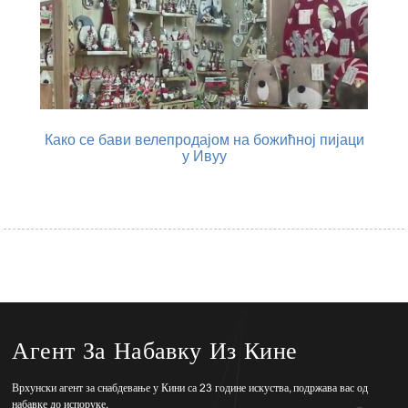
Како се бави велепродајом на божићној пијаци
у Ивуу
Агент За Набавку Из Кине
Врхунски агент за снабдевање у Кини са 23 године искуства, подржава вас од
набавке до испоруке.