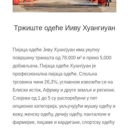
Тржиште одеће Ииву Хуангиуан
Пијаца одеће Јиву Хуангјуан има укупну
површину тржишта од 78.000 м² и преко 5.000
добављача. Пијаца одеће Хуангјуан је
професионална пијаца одеће. Спољна
трговина чини 26,3%, углавном извозећи се на
Блиски исток, Африку и друге земље и регионе.
Слојеви од 1 до 5 су распоређени у пет
опционих категорија, укључујући мушку одећу и
кожу, женску одећу, дечију одећу, панталоне и
фармерке, пиџаме и кардигане, спортску одећу