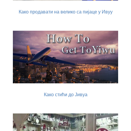
Како продавати на велико са пијаце у Ивуу
Како стићи до Јивуа