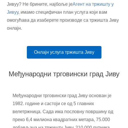
Јивуу? Не брините, најбоље је
Агент на тржишту у
Јивуу
, имамо специфичан план услуга који вам
омогућава да изаберете производе са тржишта Јиву
онлајн.
Онлајн услуга тржишта Јиву
Међународни трговински град Јиву
Међународни трговински град Јиву основан је
1982. године и састоји се од 5 главних
велетржница. Сада има пословну површину од
преко 6,4 милиона квадратних метара, 75.000
добављача на тржишту Јиву, 210.000 путника