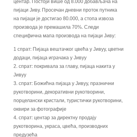
центар. Постоји више од 8.000 добављача на
пијаци Јиву. Просечан дневни проток путника
на пијаци је достигао 80.000, а стопа извоза
производа је премашила 70%. Следи
специфична мапа производа на пијаци Јиву:
1 спрат: Пијаца вештачког цвећа у Јивуу, цветни
додаци, пијаца играчака у Јивуу
2. спрат: покривала за главу, пијаца накита у
Јивуу
3. спрат: Божићна пијаца у Јивуу, празнични
рукотворини, декоративни рукотворини,
порцелански кристали, туристички рукотворини,
оквири за фотографије
4. спрат: центар за директну продају
рукотворина, украса, цвећа, производних
предузећа