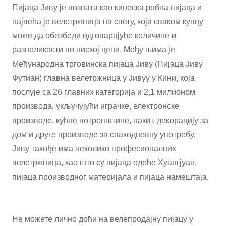
Пијаца Јиву је позната као кинеска робна пијаца и
највећа је велетржница на свету, која сваком купцу
може да обезбеди одговарајуће количине и
разноликости по ниској цени. Међу њима је
Међународна трговинска пијаца Јиву (Пијаца Јиву
Футиан) главна велетржница у Јивуу у Кини, која
послује са 26 главних категорија и 2,1 милионом
производа, укључујући играчке, електронске
производе, кућне потрепштине, накит, декорацију за
дом и друге производе за свакодневну употребу.
Јиву такође има неколико професионалних
велетржница, као што су пијаца одеће Хуангјуан,
пијаца производног материјала и пијаца намештаја.
Не можете лично доћи на велепродајну пијацу у