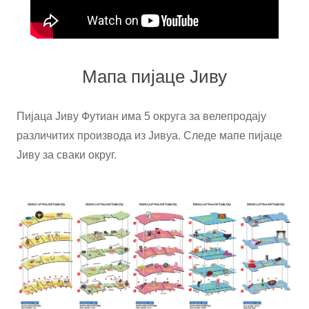
Мапа пијаце Јиву
Пијаца Јиву Футиан има 5 округа за велепродају
различитих производа из Јивуа. Следе мапе пијаце
Јиву за сваки округ.