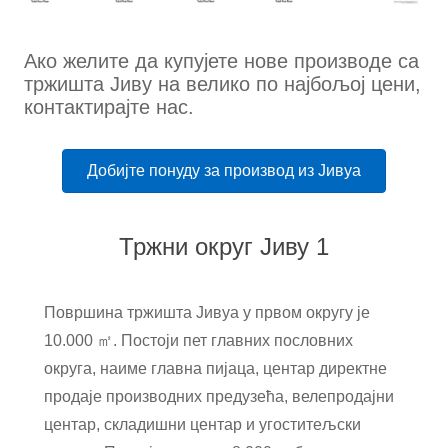
Ако желите да купујете нове производе са
тржишта Јиву на велико по најбољој цени,
контактирајте нас.
Добијте понуду за производ из Јивуа
Тржни округ Јиву 1
Површина тржишта Јивуа у првом округу је
10.000 ㎡. Постоји пет главних пословних
округа, наиме главна пијаца, центар директне
продаје производних предузећа, велепродајни
центар, складишни центар и угоститељски