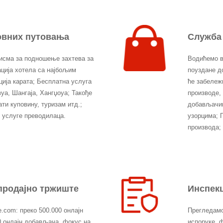
овних путовања
Служба 
исма за подношење захтева за
Водићемо в
ација хотела са најбољим
поуздане д
ција карата; Бесплатна услуга
ће забележ
уа, Шангаја, Хангџоуа; Такође
производе,
ти куповину, туризам итд.;
добављачи
 услуге преводилаца.
узорцима; 
производа;
продајно тржиште
Инспекц
ne.com: преко 500.000 онлајн
Прегледамо 
0 онлајн добављача, фокус на
испоруке, 