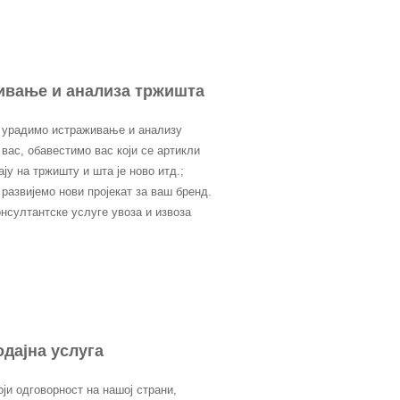
ивање и анализа тржишта
урадимо истраживање и анализу
вас, обавестимо вас који се артикли
ју на тржишту и шта је ново итд.;
развијемо нови пројекат за ваш бренд.
нсултантске услуге увоза и извоза
дајна услуга
оји одговорност на нашој страни,