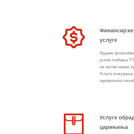
Финансијске
услуге
Нудимо флексибил
услов плаћања Т/Т
на захтев наших к
Услуга осигурања 
задовољила посебн
Услуге обра
царињења