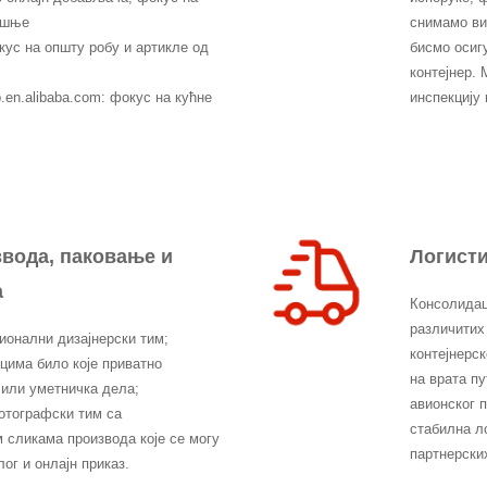
ошње
снимамо ви
кус на општу робу и артикле од
бисмо осиг
контејнер.
up.en.alibaba.com: фокус на кућне
инспекцију
звода, паковање и
Логисти
а
Консолидац
различитих
онални дизајнерски тим;
контејнерс
има било које приватно
на врата п
 или уметничка дела;
авионског 
тографски тим са
стабилна л
 сликама производа које се могу
партнерски
ог и онлајн приказ.