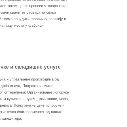
део током целог процеса утовара како
урали квалитет утовара за сваки
 Можемо понудити фабричку ревизију и
 на лицу места у фабрици.
чке и складишне услуге
ија и управљање производима од
 добављача; Подршка за мање
ког оптерећења; Организовање испоруке
утем курирске службе, железнице, мора,
превоза; Конкурентне цене испоруке и
огистичка благовременост од наших
х шпедитера.