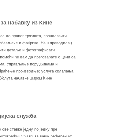
за набавку из Кине
ас до правог тржишта, проналазити
обављаче и фабрике. Наш преводилац
ити детаље и фотографисати
 помоћи ће вам да преговарате о цени са
ма. Управљање поруџбинама и
Праћење производње; услуга склапања
 Услуга набавке широм Кине
ијска служба
све ставке једну по једну пре
фотографишући их за вашу референцу;