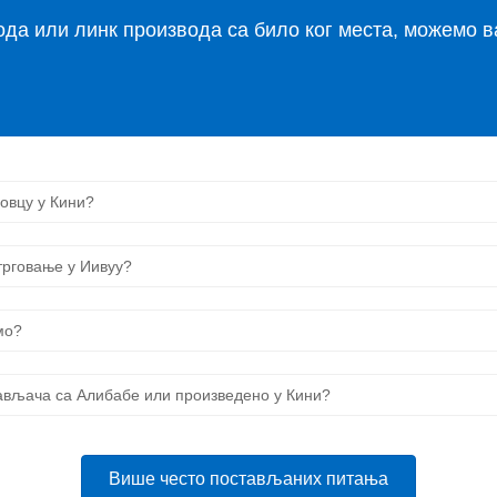
да или линк производа са било ког места, можемо 
говцу у Кини?
 трговање у Иивуу?
мо?
бављача са Алибабе или произведено у Кини?
Више често постављаних питања