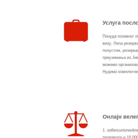
Услуга посл
Понуда позивног п
визу; Лепа резерв
попустом, резерва
преузимања из Јив
можемо организова
Нудимо комплетне
Онлајн веле
1. sellersuniononli
производа и 18.00