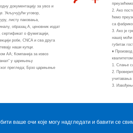
преузећемо
дну документацију за увоз и
2. Ако пост
е. Укључујући уговор,
ћемо преуз
уру, листу паковања,
са фабрико
иналу, образац А, ценовник издат
3. Ако је г
, сертификат о фумигацији,
нашој моћи
екцији робе, CNCA и сва друга
губитак гост
тевају наши купци.
♦ Производ
ном АА; Компанија за извоз
квалитетом
канал“ у царињењу
1. Слање с
ског прегледа; Брзо царињење
2. Проверит
учитавања
3. Извођењ
 бити ваше очи које могу надгледати и бавити се сви