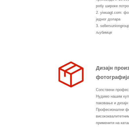
робу широке потр
2. yiwuagt.com: фо
једног долара
3. sellersuniongro
љубимце
Дизајн прои
фотографиј
Сопствени професи
Нудимо нашим купц
паковање и дизајн
Професионални фо
висококвалитетним
применити на катал