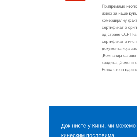
Припремамо неопхо
извоз за наше купц
комерцијалну факт
сертификат о ориг
од стране CCPIT-а
сертификат о инсп
документа која зах
„Компанија са оце
кредита; „Зелени 
Ретка стопа царин
Док нисте у Кини, ми можемо
кинеским пословима