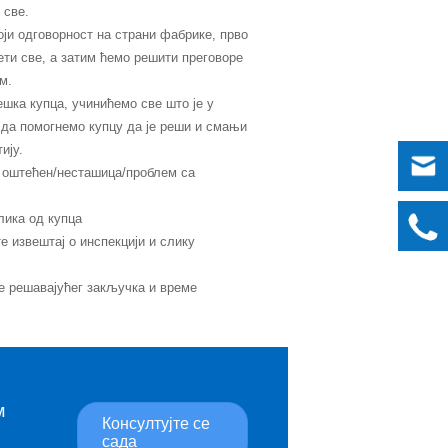
 све.
оји одговорност на страни фабрике, прво
ети све, а затим ћемо решити преговоре
м.
решка купца, учинићемо све што је у
 да помогнемо купцу да је реши и смањи
ију.
 оштећен/несташица/проблем са
лика од купца
е извештај о инспекцији и слику
е решавајућег закључка и време
м
Консултујте се
сада