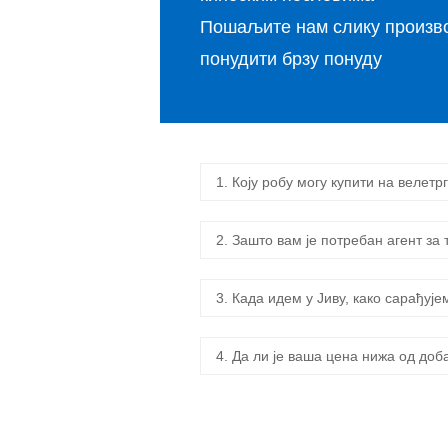
Пошаљите нам слику произво
понудити брзу понуду
1. Коју робу могу купити на велетр
2. Зашто вам је потребан агент за
3. Када идем у Јиву, како сарађује
4. Да ли је ваша цена нижа од до