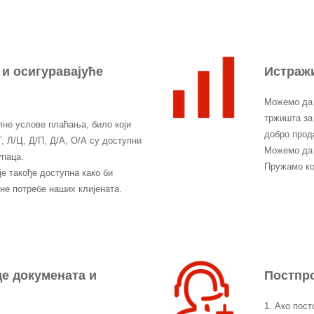
 и осигуравајуће
Истраж
Можемо да 
тржишта за 
не услове плаћања, било који
добро прода
, Л/Ц, Д/П, Д/А, О/А су доступни
Можемо да 
упаца.
Пружамо ко
је такође доступна како би
е потребе наших клијената.
де докумената и
Постпро
1. Ако пост