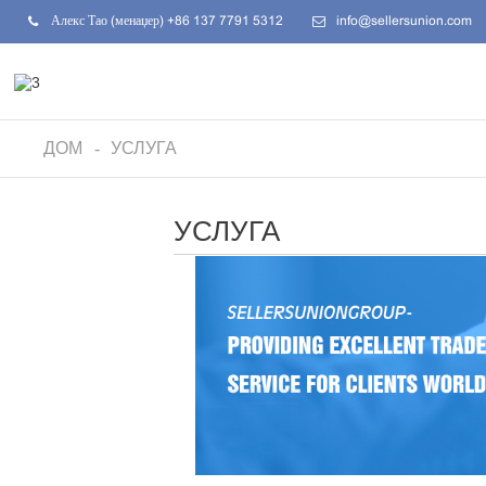
Алекс Тао (менаџер) +86 137 7791 5312
info@sellersunion.com
ДОМ
УСЛУГА
УСЛУГА