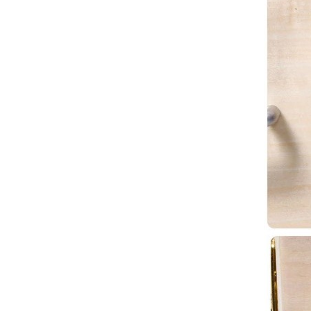
Агент из Јивуа,
агент за
проналажење,
агент за
куповину из
Јивуа...