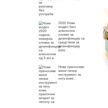
2020 Нови
модел 5мл
алкохолне
оловке за
дезинфекцију са
средством за
дезинфекцију
руку...
Нови преносиви
мини лични
инструмент за
негу коже...