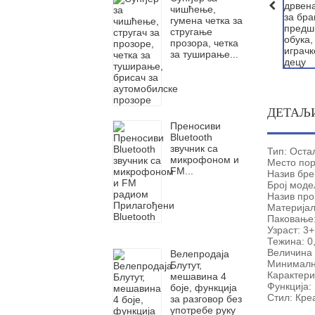
чишћење,
гумена четка за
стругање
прозора, четка
за туширање...
ДЕТАЉ
Преносиви
Bluetooth
звучник са
Тип: Оста
микрофоном и
Место пор
FM...
Назив бре
Број моде
Назив про
Материјал
Паковање: 
Узраст: 3
Тежина: 0,
Величина 
Велепродаја
Минимална
Блутут,
Карактери
мешавина 4
Функција:
боје, функција
Стил: Кре
за разговор без
употребе руку