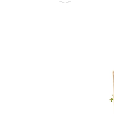
Професионална
употреба,
провидни RTV
силиконски
вишенаменски
8...
Мода Стил
Образовно
учење Откључај
играчке
Монтес...
Нови долазак