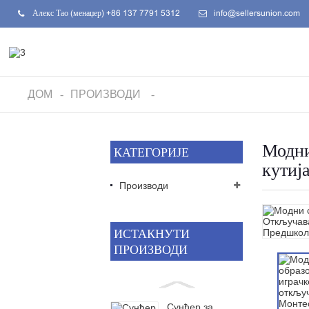
Алекс Тао (менаџер) +86 137 7791 5312
info@sellersunion.com
ДОМ
ПРОИЗВОДИ
Модни
КАТЕГОРИЈЕ
кутија
Производи
ИСТАКНУТИ
ПРОИЗВОДИ
Сунђер за