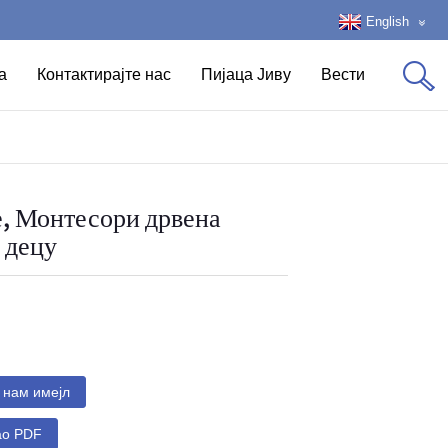
English
а
Контактирајте нас
Пијаца Јиву
Вести
е, Монтесори дрвена
а децу
нам имејл
ао PDF