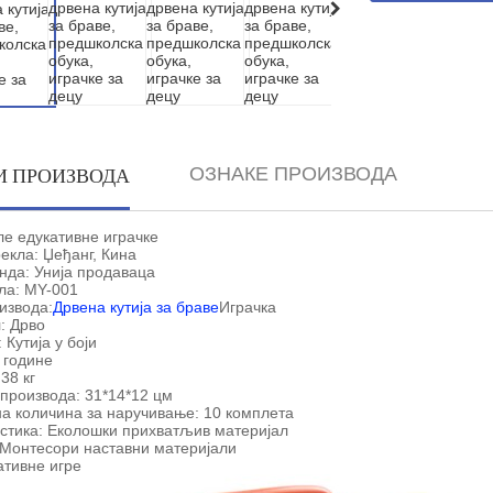
И ПРОИЗВОДА
ОЗНАКЕ ПРОИЗВОДА
ле едукативне играчке
екла: Џеђанг, Кина
нда: Унија продаваца
ла: MY-001
извода:
Дрвена кутија за браве
Играчка
: Дрво
Кутија у боји
+ године
38 кг
производа: 31*14*12 цм
 количина за наручивање: 10 комплета
стика: Еколошки прихватљив материјал
 Монтесори наставни материјали
ативне игре