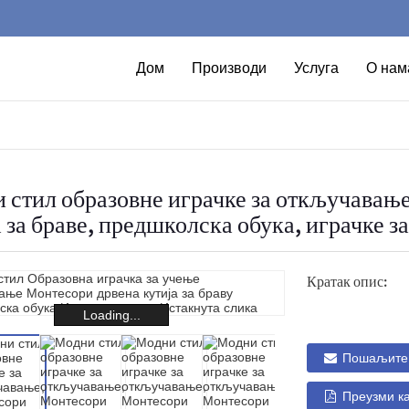
Дом
Производи
Услуга
О нам
 стил образовне играчке за откључавањ
 за браве, предшколска обука, играчке з
Кратак опис:
Loading...
Пошаљите 
Преузми к