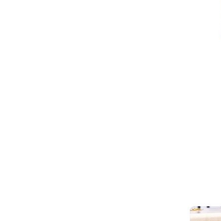
Велепродаја
дечјих
едукативних
играчака 100
ком. дрвене
мултифункционалне дрвене
грађевинске...
ходалице за малишане...
Најпродаванији
сет играчака са
дрвеним
шинама од 88
комада...