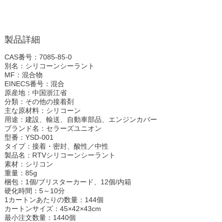
製品詳細
CAS番号：7085-85-0
別名：シリコーンシーラント
MF：混合物
EINECS番号：混合
原産地：中国浙江省
分類：その他の接着剤
主な原材料：シリコーン
用途：建設、輸送、自動車部品、エンジンカバー
ブランド名：セラーズユニオン
型番：YSD-001
タイプ：接着・密封、酸性／中性
製品名：RTVシリコーンシーラント
素材：シリコン
重量：85g
梱包：1個/ブリスターカード、12個/内箱
硬化時間：5～10分
1カートンあたりの数量：144個
カートンサイズ：45×42×43cm
最小注文数量：1440個