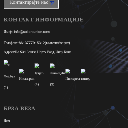
Контактирајте нас
КОНТАКТ ИНФОРМАЦИЈЕ
Имејл:
info@sellersunion.com
Телефон:
+8613777915312(вхатсапп/вецхат)
Адреса:
Но 531 Зонгзе Нортх Роад, Ииву Кина
БРЗА ВЕЗА
Дом