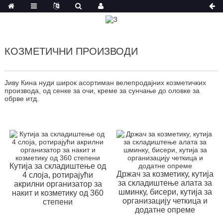
КОЗМЕТИЧНИ ПРОИЗВОДИ
Јиву Кина нуди широк асортиман велепродајних козметичких
производа, од сенке за очи, креме за сунчање до оловке за
обрве итд.
Кутија за складиштење од
Држач за козметику, кутија
4 слоја, ротирајући
за складиштење алата за
акрилни организатор за
шминку, бисери, кутија за
накит и козметику од 360
организацију четкица и
степени
додатне опреме