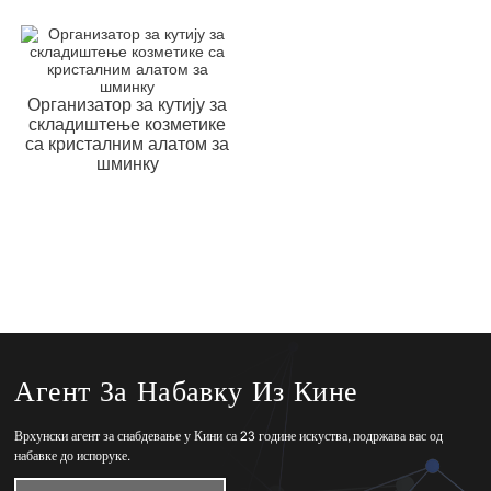
Организатор за кутију за
складиштење козметике
са кристалним алатом за
шминку
Агент За Набавку Из Кине
Врхунски агент за снабдевање у Кини са 23 године искуства, подржава вас од
набавке до испоруке.