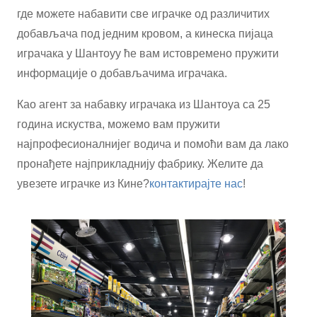
где можете набавити све играчке од различитих
добављача под једним кровом, а кинеска пијаца
играчака у Шантоуу ће вам истовремено пружити
информације о добављачима играчака.
Као агент за набавку играчака из Шантоуа са 25
година искуства, можемо вам пружити
најпрофесионалнијег водича и помоћи вам да лако
пронађете најприкладнију фабрику. Желите да
увезете играчке из Кине?
контактирајте нас
!