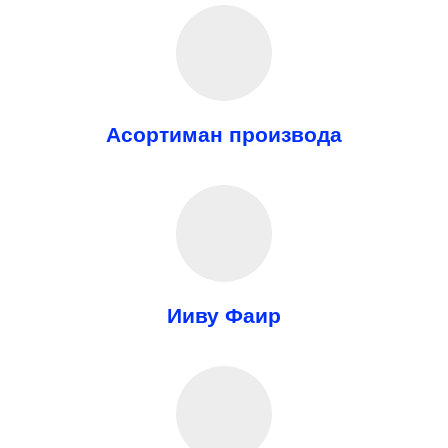
Асортиман производа
Ииву Фаир