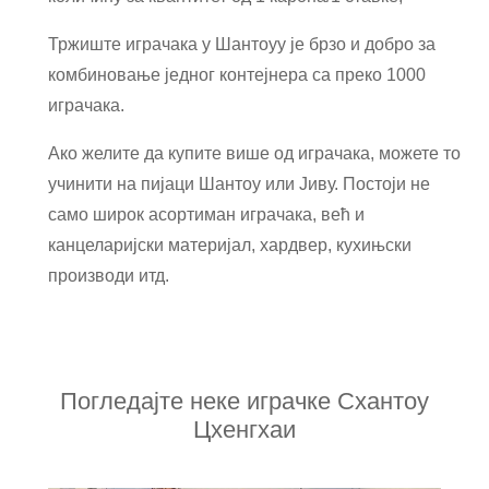
Тржиште играчака у Шантоуу је брзо и добро за
комбиновање једног контејнера са преко 1000
играчака.
Ако желите да купите више од играчака, можете то
учинити на пијаци Шантоу или Јиву. Постоји не
само широк асортиман играчака, већ и
канцеларијски материјал, хардвер, кухињски
производи итд.
Погледајте неке играчке Схантоу
Цхенгхаи