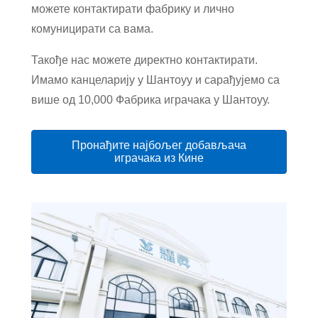
можете контактирати фабрику и лично
комуницирати са вама.
Такође нас можете директно контактирати.
Имамо канцеларију у Шантоуу и сарађујемо са
више од 10
,000 Фабрика играчака у Шантоуу.
Пронађите најбољег добављача
играчака из Кине