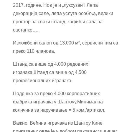
2017. године. Нов је и „луксузан“! Лепа
декорација сале, лепа услуга особља, велики
простор за сваки штанд, кафић и сала за
састанке….
Изложбени салон од 13.000 м², сервисни тим са
преко 110 чланова.
Штанд са више од 4.000 редовних
играчака,
Штанд са више од 4.500
професионалних играчака.
Подршка за преко 4.000 корпоративних
фабрика играчака у Шантоуу.
Минимална
количина за наручивање = 5 ком./артикал.
Важно! Већина играчака из Шантоу Кине
приказаних овде је у добром паковању и вишег