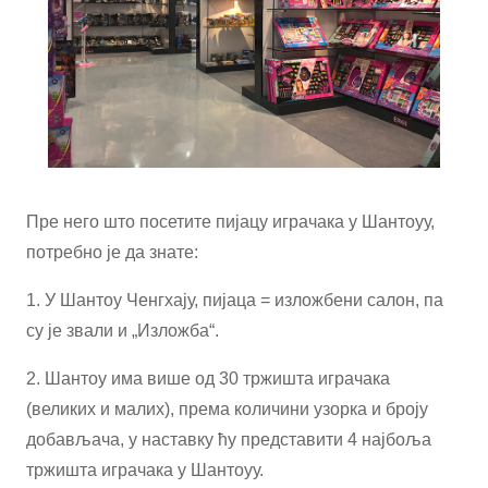
Пре него што посетите пијацу играчака у Шантоуу,
потребно је да знате:
1. У Шантоу Ченгхају, пијаца = изложбени салон, па
су је звали и „Изложба“.
2. Шантоу има више од 30 тржишта играчака
(великих и малих), према количини узорка и броју
добављача, у наставку ћу представити 4 најбоља
тржишта играчака у Шантоуу.