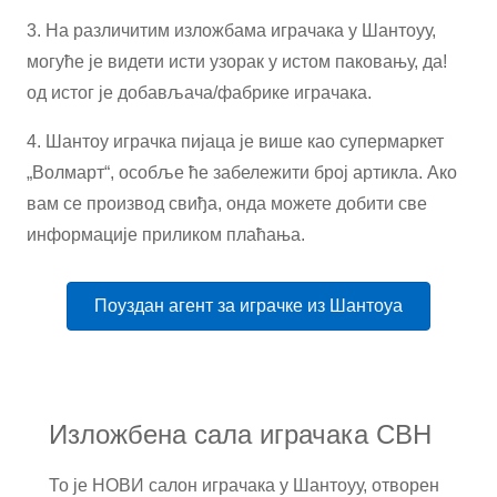
3. На различитим изложбама играчака у Шантоуу,
могуће је видети исти узорак у истом паковању, да!
од истог је добављача/фабрике играчака.
4. Шантоу играчка пијаца је више као супермаркет
„Волмарт“, особље ће забележити број артикла. Ако
вам се производ свиђа, онда можете добити све
информације приликом плаћања.
Поуздан агент за играчке из Шантоуа
Изложбена сала играчака CBH
То је НОВИ салон играчака у Шантоуу, отворен