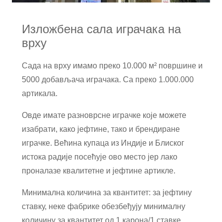
Изложбена сала играчака на
врху
Сада на врху имамо преко 10.000 м² површине и
5000 добављача играчака. Са преко 1.000.000
артикала.
Овде имате разноврсне играчке које можете
изабрати, како јефтине, тако и брендиране
играчке. Већина купаца из Индије и Блиског
истока радије посећује ово место јер лако
проналазе квалитетне и јефтине артикле.
Минимална количина за квантитет: за јефтину
ставку, неке фабрике обезбеђују минималну
количину за квантитет од 1 карона/1 ​​ставке,