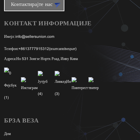
Контактирајте нас
КОНТАКТ ИНФОРМАЦИЈЕ
Имејл:
info@sellersunion.com
Телефон:
+8613777915312(вхатсапп/вецхат)
Адреса:
Но 531 Зонгзе Нортх Роад, Ииву Кина
БРЗА ВЕЗА
Дом