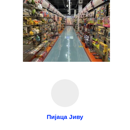
Пијаца Јиву