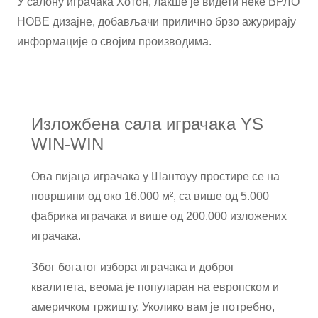
У салону играчака Хотон, лакше је видети неке ВРЛО
НОВЕ дизајне, добављачи прилично брзо ажурирају
информације о својим производима.
Изложбена сала играчака YS
WIN-WIN
Ова пијаца играчака у Шантоуу простире се на
површини од око 16.000 м², са више од 5.000
фабрика играчака и више од 200.000 изложених
играчака.
Због богатог избора играчака и доброг
квалитета, веома је популаран на европском и
америчком тржишту. Уколико вам је потребно,