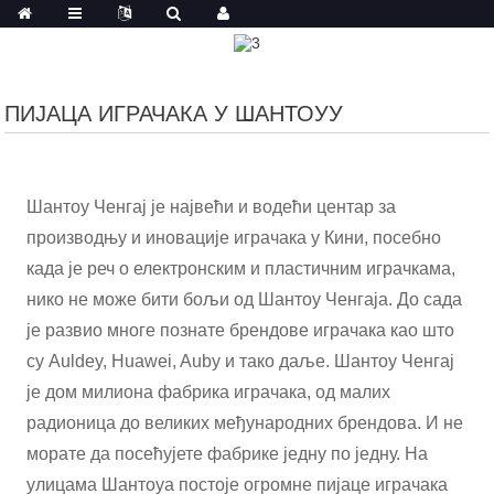
ПИЈАЦА ИГРАЧАКА У ШАНТОУУ
Шантоу Ченгај је највећи и водећи центар за
производњу и иновације играчака у Кини, посебно
када је реч о електронским и пластичним играчкама,
нико не може бити бољи од Шантоу Ченгаја. До сада
је развио многе познате брендове играчака као што
су Auldey, Huawei, Auby и тако даље. Шантоу Ченгај
је дом милиона фабрика играчака, од малих
радионица до великих међународних брендова. И не
морате да посећујете фабрике једну по једну. На
улицама Шантоуа постоје огромне пијаце играчака