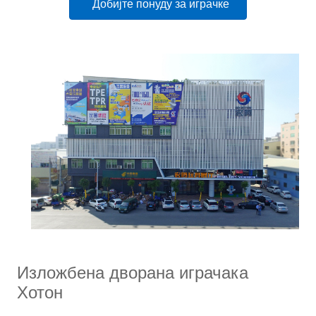
Добијте понуду за играчке
Изложбена дворана играчака
Хотон