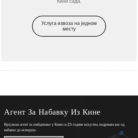
Кини сада.
Услуга извоза на једном
месту
Агент За Набавку Из Кине
Врхунски агент за снабдевање у Кини са 23 године искуства, подржава вас од
набавке до испоруке.