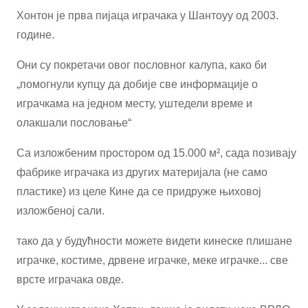
Хонтон је прва пијаца играчака у Шантоуу од 2003.
године.
Они су покретачи овог пословног калупа, како би
„помогнули купцу да добије све информације о
играчкама на једном месту, уштедели време и
олакшали пословање“
Са изложбеним простором од 15.000 м², сада позивају
фабрике играчака из других материјала (не само
пластике) из целе Кине да се придруже њиховој
изложбеној сали.
тако да у будућности можете видети кинеске плишане
играчке, костиме, дрвене играчке, меке играчке... све
врсте играчака овде.