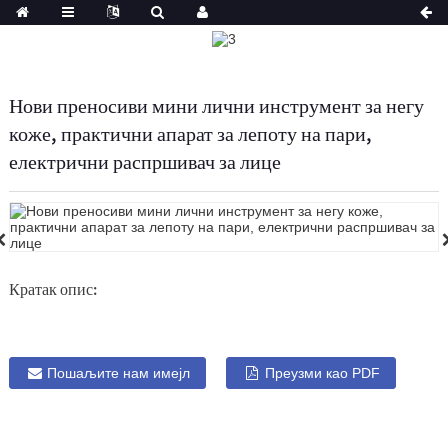
Нови преносиви мини лични инструмент за негу
коже, практични апарат за лепоту на пари,
електрични распршивач за лице
Кратак опис:
Пошаљите нам имејл
Преузми као PDF