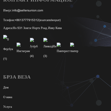
КОНТАКТ ИНФОРМАЦИЈЕ
Имејл:
info@sellersunion.com
Телефон:
+8613777915312(вхатсапп/вецхат)
Адреса:
Но 531 Зонгзе Нортх Роад, Ииву Кина
БРЗА ВЕЗА
Дом
О нама
Услуга