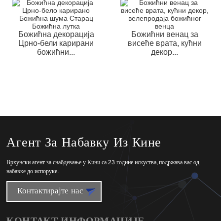
Божићна декорација
Божићни венац за
Црно-бели карирани
висеће врата, кућни
божићни...
декор...
Агент За Набавку Из Кине
Врхунски агент за снабдевање у Кини са 23 године искуства, подржава вас од
набавке до испоруке.
Контактирајте нас