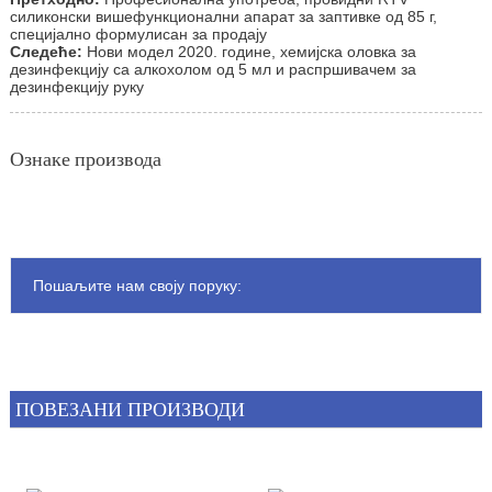
силиконски вишефункционални апарат за заптивке од 85 г,
специјално формулисан за продају
Следеће:
Нови модел 2020. године, хемијска оловка за
дезинфекцију са алкохолом од 5 мл и распршивачем за
дезинфекцију руку
Ознаке производа
Пошаљите нам своју поруку:
ПОВЕЗАНИ ПРОИЗВОДИ