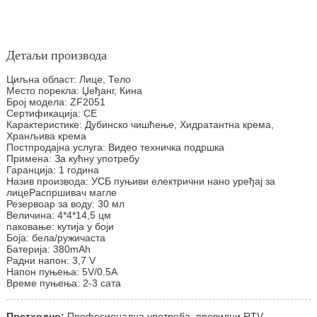
Детаљи производа
Циљна област: Лице, Тело
Место порекла: Џеђанг, Кина
Број модела: ZF2051
Сертификација: CE
Карактеристике: Дубинско чишћење, Хидратантна крема,
Хранљива крема
Постпродајна услуга: Видео техничка подршка
Примена: За кућну употребу
Гаранција: 1 година
Назив производа: УСБ пуњиви електрични нано уређај за
лице
Распршивач магле
Резервоар за воду: 30 мл
Величина: 4*4*14,5 цм
паковање: кутија у боји
Боја: бела/ружичаста
Батерија: 380mAh
Радни напон: 3,7 V
Напон пуњења: 5V/0.5A
Време пуњења: 2-3 сата
Претходно:
Професионална употреба, провидни RTV