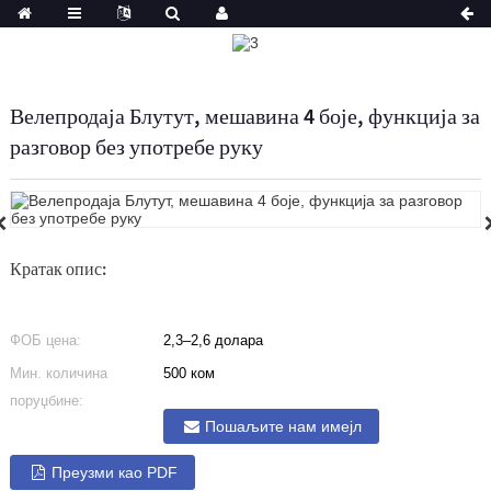
Велепродаја Блутут, мешавина 4 боје, функција за
разговор без употребе руку
Кратак опис:
ФОБ цена:
2,3–2,6 долара
Мин. количина
500 ком
поруџбине:
Пошаљите нам имејл
Преузми као PDF