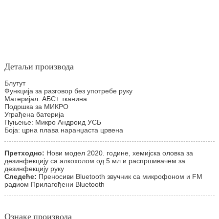
Детаљи производа
Блутут
Функција за разговор без употребе руку
Материјал: АБС+ тканина
Подршка за МИКРО
Уграђена батерија
Пуњење: Микро Андроид УСБ
Боја: црна плава наранџаста црвена
Претходно:
Нови модел 2020. године, хемијска оловка за
дезинфекцију са алкохолом од 5 мл и распршивачем за
дезинфекцију руку
Следеће:
Преносиви Bluetooth звучник са микрофоном и FM
радиом Прилагођени Bluetooth
Ознаке производа