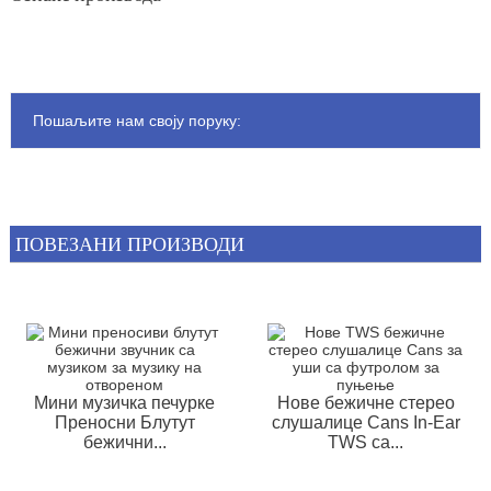
Пошаљите нам своју поруку:
ПОВЕЗАНИ ПРОИЗВОДИ
Мини музичка печурке
Нове бежичне стерео
Преносни Блутут
слушалице Cans In-Ear
бежични...
TWS са...