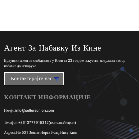
Агент За Набавку Из Кине
Врхунски агент за снабдевање у Кини са 23 године искуства, подржава вас од
набавке до испоруке.
Контактирајте нас
КОНТАКТ ИНФОРМАЦИЈЕ
Имејл:
info@sellersunion.com
Телефон:
+8613777915312(вхатсапп/вецхат)
Адреса:
Но 531 Зонгзе Нортх Роад, Ииву Кина