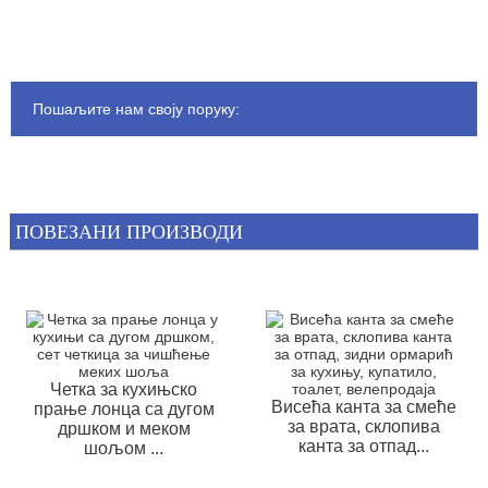
Пошаљите нам своју поруку:
ПОВЕЗАНИ ПРОИЗВОДИ
Четка за кухињско
Висећа канта за смеће
прање лонца са дугом
за врата, склопива
дршком и меком
канта за отпад...
шољом ...