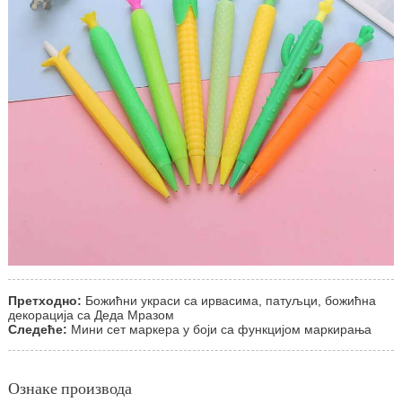
Претходно:
Божићни украси са ирвасима, патуљци, божићна
декорација са Деда Мразом
Следеће:
Мини сет маркера у боји са функцијом маркирања
Ознаке производа