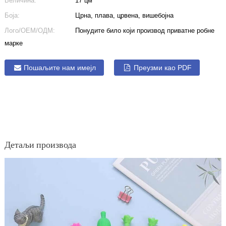
Величина:
17 цм
Боја:
Црна, плава, црвена, вишебојна
Лого/ОЕМ/ОДМ:
Понудите било који производ приватне робне
марке
Пошаљите нам имејл
Преузми као PDF
Детаљи производа