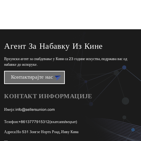
Агент За Набавку Из Кине
Врхунски агент за снабдевање у Кини са 23 године искуства, подржава вас од
набавке до испоруке.
Контактирајте нас
КОНТАКТ ИНФОРМАЦИЈЕ
Имејл:
info@sellersunion.com
Телефон:
+8613777915312(вхатсапп/вецхат)
Адреса:
Но 531 Зонгзе Нортх Роад, Ииву Кина