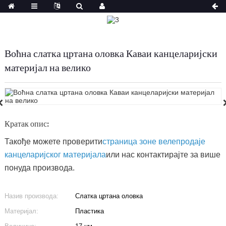
Воћна слатка цртана оловка Каваи канцеларијски
материјал на велико
Кратак опис:
Такође можете проверити
страница зоне велепродаје
канцеларијског материјала
или нас контактирајте за више
понуда производа.
Назив производа:
Слатка цртана оловка
Материјал:
Пластика