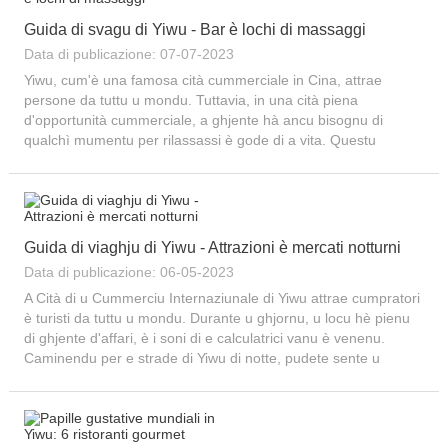
Guida di svagu di Yiwu - Bar è lochi di massaggi
Data di publicazione: 07-07-2023
Yiwu, cum'è una famosa cità cummerciale in Cina, attrae
persone da tuttu u mondu. Tuttavia, in una cità piena
d'opportunità cummerciale, a ghjente hà ancu bisognu di
qualchì mumentu per rilassassi è gode di a vita. Questu
articulu vi presenterà lochi di massaggi, bar di musica è altri
lochi di divertimentu...
Guida di viaghju di Yiwu - Attrazioni è mercati notturni
Data di publicazione: 06-05-2023
A Cità di u Cummerciu Internaziunale di Yiwu attrae cumpratori
è turisti da tuttu u mondu. Durante u ghjornu, u locu hè pienu
di ghjente d'affari, è i soni di e calculatrici vanu è venenu.
Caminendu per e strade di Yiwu di notte, pudete sente u
trambustu di questu...