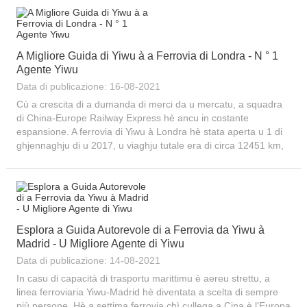
A Migliore Guida di Yiwu à a Ferrovia di Londra - N ° 1
Agente Yiwu
Data di publicazione: 16-08-2021
Cù a crescita di a dumanda di merci da u mercatu, a squadra
di China-Europe Railway Express hè ancu in costante
espansione. A ferrovia di Yiwu à Londra hè stata aperta u 1 di
ghjennaghju di u 2017, u viaghju tutale era di circa 12451 km,
chì hè a seconda strada ferroviaria di merci più longa di u
mondu solu dopu...
Esplora a Guida Autorevole di a Ferrovia da Yiwu à
Madrid - U Migliore Agente di Yiwu
Data di publicazione: 14-08-2021
In casu di capacità di trasportu marittimu è aereu strettu, a
linea ferroviaria Yiwu-Madrid hè diventata a scelta di sempre
più persone. Hè a settima ferrovia chì cullega a Cina è l'Europa