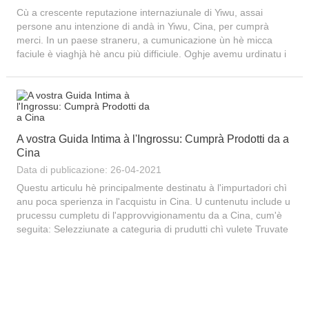
Cù a crescente reputazione internaziunale di Yiwu, assai
persone anu intenzione di andà in Yiwu, Cina, per cumprà
merci. In un paese straneru, a cumunicazione ùn hè micca
faciule è viaghjà hè ancu più difficiule. Oghje avemu urdinatu i
Raiders dettagliati da parechji lochi à Yiwu. Assicuratevi...
A vostra Guida Intima à l'Ingrossu: Cumprà Prodotti da a
Cina
Data di publicazione: 26-04-2021
Questu articulu hè principalmente destinatu à l'impurtadori chì
anu poca sperienza in l'acquistu in Cina. U cuntenutu include u
prucessu cumpletu di l'approvvigionamentu da a Cina, cum'è
seguita: Selezziunate a categuria di prudutti chì vulete Truvate
fornitori cinesi (in linea o fora di linea) Ghjudicate l'autenticità /
negoziazione / paragone di prezzi ...