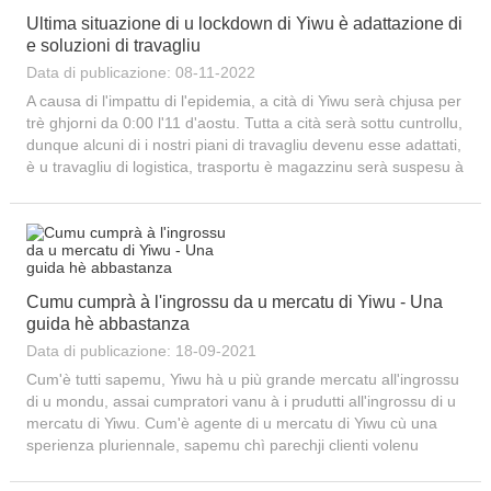
Ultima situazione di u lockdown di Yiwu è adattazione di
e soluzioni di travagliu
Data di publicazione: 08-11-2022
A causa di l'impattu di l'epidemia, a cità di Yiwu serà chjusa per
trè ghjorni da 0:00 l'11 d'aostu. Tutta a cità serà sottu cuntrollu,
dunque alcuni di i nostri piani di travagliu devenu esse adattati,
è u travagliu di logistica, trasportu è magazzinu serà suspesu à
forza. W...
Cumu cumprà à l'ingrossu da u mercatu di Yiwu - Una
guida hè abbastanza
Data di publicazione: 18-09-2021
Cum'è tutti sapemu, Yiwu hà u più grande mercatu all'ingrossu
di u mondu, assai cumpratori vanu à i prudutti all'ingrossu di u
mercatu di Yiwu. Cum'è agente di u mercatu di Yiwu cù una
sperienza pluriennale, sapemu chì parechji clienti volenu
ottene una guida cumpleta per u mercatu all'ingrossu di Yiwu.
Dunque, in questu articulu, faremu...