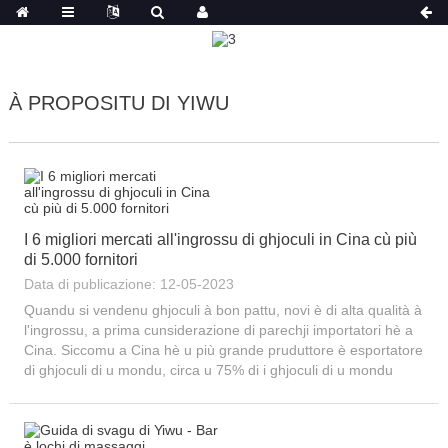
À PROPOSITU DI YIWU
I 6 migliori mercati all'ingrossu di ghjoculi in Cina cù più
di 5.000 fornitori
Data di publicazione: 12-05-2023
Quandu si vendenu ghjoculi à bon pattu, novi è di alta qualità à
l'ingrossu, a prima cunsiderazione di parechji importatori hè a
Cina. Siccomu a Cina hè u più grande pruduttore è esportatore
di ghjoculi di u mondu, circa u 75% di i ghjoculi di u mondu
venenu da a Cina. Quandu si vendenu ghjoculi à l'ingrossu da
a Cina, vulete sapè cumu truvà...