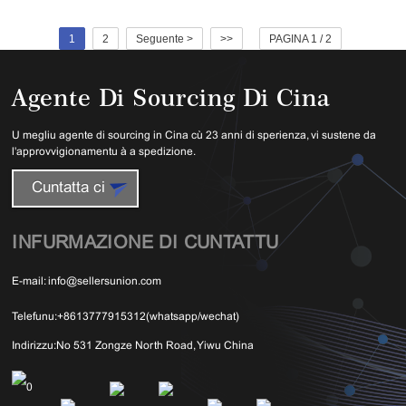
1
2
Seguente >
>>
PAGINA 1 / 2
Agente Di Sourcing Di Cina
U megliu agente di sourcing in Cina cù 23 anni di sperienza, vi sustene da
l'approvvigionamentu à a spedizione.
Cuntatta ci
INFURMAZIONE DI CUNTATTU
E-mail:
info@sellersunion.com
Telefunu:
+8613777915312(whatsapp/wechat)
Indirizzu:
No 531 Zongze North Road, Yiwu China