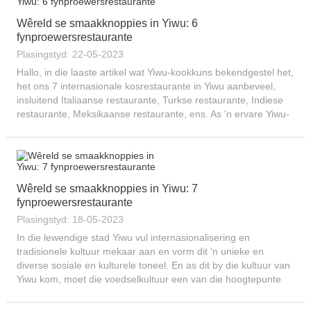
Wêreld se smaakknoppies in Yiwu: 6
fynproewersrestaurante
Plasingstyd: 22-05-2023
Hallo, in die laaste artikel wat Yiwu-kookkuns bekendgestel het,
het ons 7 internasionale kosrestaurante in Yiwu aanbeveel,
insluitend Italiaanse restaurante, Turkse restaurante, Indiese
restaurante, Meksikaanse restaurante, ens. As 'n ervare Yiwu-
verkrygingsagent, sal ons jou na Yiwu neem...
Wêreld se smaakknoppies in Yiwu: 7
fynproewersrestaurante
Plasingstyd: 18-05-2023
In die lewendige stad Yiwu vul internasionalisering en
tradisionele kultuur mekaar aan en vorm dit 'n unieke en
diverse sosiale en kulturele toneel. En as dit by die kultuur van
Yiwu kom, moet die voedselkultuur een van die hoogtepunte
wees. Die stad lok sakelui...