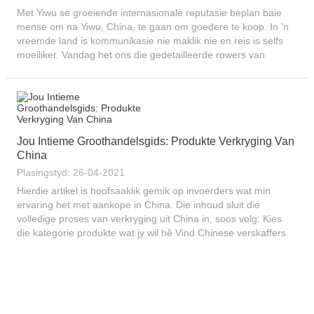
Met Yiwu se groeiende internasionale reputasie beplan baie
mense om na Yiwu, China, te gaan om goedere te koop. In 'n
vreemde land is kommunikasie nie maklik nie en reis is selfs
moeiliker. Vandag het ons die gedetailleerde rowers van
verskeie plekke na Yiwu uitgesorteer. Maak seker ...
Jou Intieme Groothandelsgids: Produkte Verkryging Van
China
Plasingstyd: 26-04-2021
Hierdie artikel is hoofsaaklik gemik op invoerders wat min
ervaring het met aankope in China. Die inhoud sluit die
volledige proses van verkryging uit China in, soos volg: Kies
die kategorie produkte wat jy wil hê Vind Chinese verskaffers
(aanlyn of vanlyn) Beoordeel
egtheid/onderhandeling/prysvergelyking...