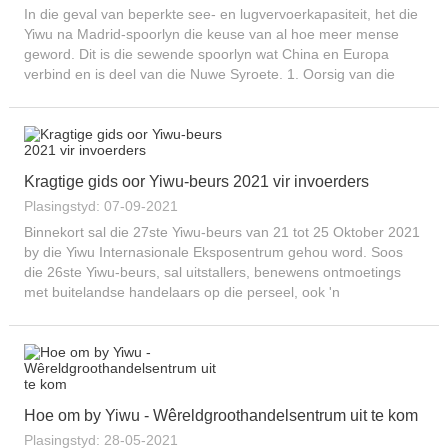
In die geval van beperkte see- en lugvervoerkapasiteit, het die
Yiwu na Madrid-spoorlyn die keuse van al hoe meer mense
geword. Dit is die sewende spoorlyn wat China en Europa
verbind en is deel van die Nuwe Syroete. 1. Oorsig van die
roete...
Kragtige gids oor Yiwu-beurs 2021 vir invoerders
Plasingstyd: 07-09-2021
Binnekort sal die 27ste Yiwu-beurs van 21 tot 25 Oktober 2021
by die Yiwu Internasionale Eksposentrum gehou word. Soos
die 26ste Yiwu-beurs, sal uitstallers, benewens ontmoetings
met buitelandse handelaars op die perseel, ook 'n
aanlynmodel ontwikkel om aanlyn met oorsese handelaars te
skakel. Ons...
Hoe om by Yiwu - Wêreldgroothandelsentrum uit te kom
Plasingstyd: 28-05-2021