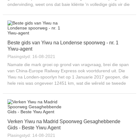
ondervinding, weet ons dat baie kliënte 'n volledige gids vir die
Yiwu-groothandelmark wil kry. Dus, in hierdie artikel sal ons...
Beste gids van Yiwu na Londense spoorweg - nr. 1
Yiwu-agent
Plasingstyd: 16-08-2021
Namate die mark groei op grond van vragvraag, brei die span
van China-Europe Railway Express ook voortdurend uit. Die
Yiwu na Londen-spoorlyn het op 1 Januarie 2017 geopen, die
hele reis was ongeveer 12451 km, wat die wêreld se tweede
lang spoorwegvragroete is na...
Verken Yiwu na Madrid Spoorweg Gesaghebbende
Gids - Beste Yiwu Agent
Plasingstyd: 14-08-2021