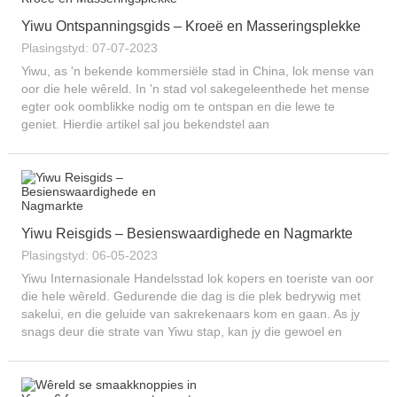
Yiwu Ontspanningsgids – Kroeë en Masseringsplekke
Plasingstyd: 07-07-2023
Yiwu, as 'n bekende kommersiële stad in China, lok mense van
oor die hele wêreld. In 'n stad vol sakegeleenthede het mense
egter ook oomblikke nodig om te ontspan en die lewe te
geniet. Hierdie artikel sal jou bekendstel aan
masseringsplekke, sangkroeë en ander
ontspanningsgeleenthede...
Yiwu Reisgids – Besienswaardighede en Nagmarkte
Plasingstyd: 06-05-2023
Yiwu Internasionale Handelsstad lok kopers en toeriste van oor
die hele wêreld. Gedurende die dag is die plek bedrywig met
sakelui, en die geluide van sakrekenaars kom en gaan. As jy
snags deur die strate van Yiwu stap, kan jy die gewoel en
gewoel van hierdie ... voel.