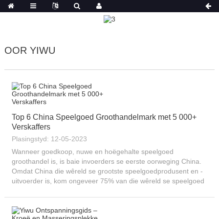
OOR YIWU
Top 6 China Speelgoed Groothandelmark met 5 000+
Verskaffers
Plasingstyd: 12-05-2023
Wanneer goedkoop, nuwe en hoëgehalte speelgoed
groothandel is, is baie invoerders se eerste oorweging China.
Omdat China die wêreld se grootste speelgoedprodusent en -
uitvoerder is, kom ongeveer 75% van die wêreld se speelgoed
uit China. Wanneer jy speelgoed uit China groothandel, wil jy
weet hoe om...