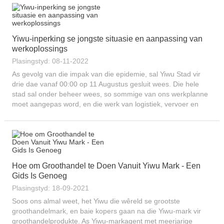
Yiwu-inperking se jongste situasie en aanpassing van
werkoplossings
Plasingstyd: 08-11-2022
As gevolg van die impak van die epidemie, sal Yiwu Stad vir
drie dae vanaf 00:00 op 11 Augustus gesluit wees. Die hele
stad sal onder beheer wees, so sommige van ons werkplanne
moet aangepas word, en die werk van logistiek, vervoer en
pakhuisdienste sal met geweld opgeskort word. W...
Hoe om Groothandel te Doen Vanuit Yiwu Mark - Een
Gids Is Genoeg
Plasingstyd: 18-09-2021
Soos ons almal weet, het Yiwu die wêreld se grootste
groothandelmark, en baie kopers gaan na die Yiwu-mark vir
groothandelprodukte. As Yiwu-markagent met meerjarige