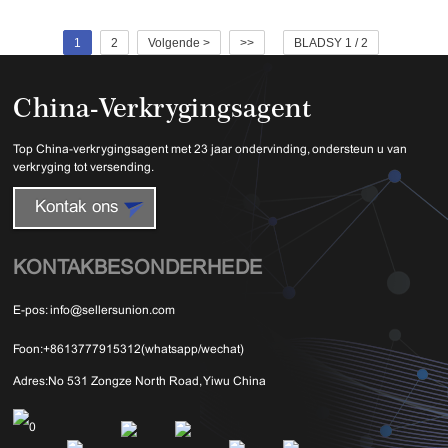
1
2
Volgende >
>>
BLADSY 1 / 2
China-Verkrygingsagent
Top China-verkrygingsagent met 23 jaar ondervinding, ondersteun u van
verkryging tot versending.
Kontak ons
KONTAKBESONDERHEDE
E-pos:
info@sellersunion.com
Foon:
+8613777915312(whatsapp/wechat)
Adres:
No 531 Zongze North Road, Yiwu China