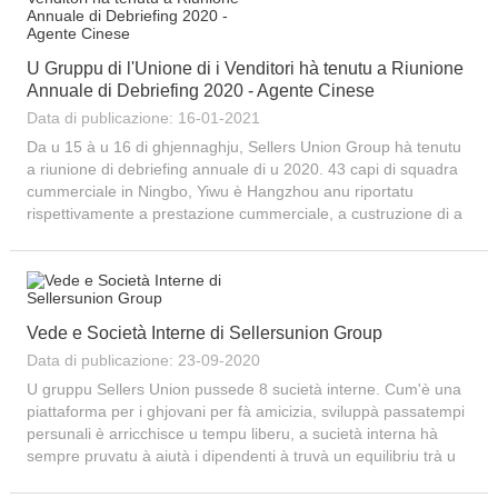
U Gruppu di l'Unione di i Venditori hà tenutu a Riunione
Annuale di Debriefing 2020 - Agente Cinese
Data di publicazione: 16-01-2021
Da u 15 à u 16 di ghjennaghju, Sellers Union Group hà tenutu
a riunione di debriefing annuale di u 2020. 43 capi di squadra
cummerciale in Ningbo, Yiwu è Hangzhou anu riportatu
rispettivamente a prestazione cummerciale, a custruzione di a
squadra è l'implantazione culturale. Tutti i partenarii
cummerciale di Sellers Union Group anu participatu à...
Vede e Società Interne di Sellersunion Group
Data di publicazione: 23-09-2020
U gruppu Sellers Union pussede 8 sucietà interne. Cum'è una
piattaforma per i ghjovani per fà amicizia, sviluppà passatempi
persunali è arricchisce u tempu liberu, a sucietà interna hà
sempre pruvatu à aiutà i dipendenti à truvà un equilibriu trà u
travagliu è u divertimentu. Società di Traduzione Fundata in