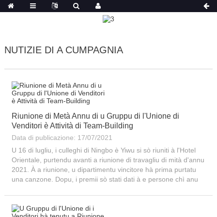
NUTIZIE DI A CUMPAGNIA
Riunione di Metà Annu di u Gruppu di l'Unione di
Venditori è Attività di Team-Building
Data di publicazione: 17/07/2021
U 16 di lugliu, i culleghi di Ningbo è Yiwu si sò riuniti à l'Hotel
Orientale, purtendu avanti a riunione di travagliu di mità d'annu
2021. À a riunione, u dipartimentu vincitore hà prima purtatu
una canzone. Dopu, i premii sò stati dati à e persone chì anu
vintu u premiu, u dipartimentu chì hà vintu...