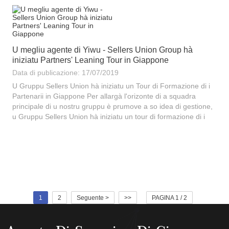
U megliu agente di Yiwu - Sellers Union Group hà
iniziatu Partners' Leaning Tour in Giappone
Data di publicazione: 17/07/2019
U Gruppu Sellers Union hà iniziatu un Tour di Formazione di i
Partenarii in Giappone Per allargà l'orizonte di a squadra
principale di u nostru gruppu è prumove a so idea di gestione,
u Gruppu Sellers Union hà iniziatu un tour di formazione di i
partenarii in Giappone in modu chì tutti i partenarii fussinu
urganizati per studià in casa è à l'esteru...
1
2
Seguente >
>>
PAGINA 1 / 2