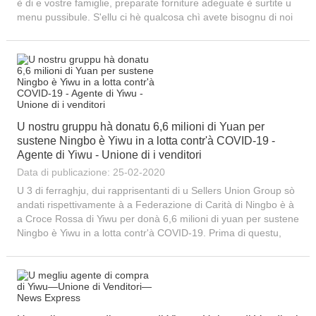
è di e vostre famiglie, preparate forniture adeguate è surtite u
menu pussibule. S'ellu ci hè qualcosa chì avete bisognu di noi
per fà, per piacè fateci sapè. Sellers Union pò furnisce anti-
epidemici...
U nostru gruppu hà donatu 6,6 milioni di Yuan per
sustene Ningbo è Yiwu in a lotta contr'à COVID-19 -
Agente di Yiwu - Unione di i venditori
Data di publicazione: 25-02-2020
U 3 di ferraghju, dui rapprisentanti di u Sellers Union Group sò
andati rispettivamente à a Federazione di Carità di Ningbo è à
a Croce Rossa di Yiwu per donà 6,6 milioni di yuan per sustene
Ningbo è Yiwu in a lotta contr'à COVID-19. Prima di questu,
Patrick Xu, u presidente di u gruppu, hà ancu donatu
personalmente 300 000...