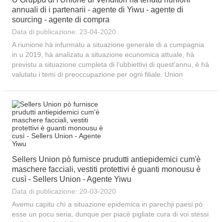
annuali di i partenarii - agente di Yiwu - agente di
sourcing - agente di compra
Data di publicazione: 23-04-2020
A riunione hà infurmatu a situazione generale di a cumpagnia
in u 2019, hà analizatu a situazione ecunomica attuale, hà
previstu a situazione cumpleta di l'ubbiettivi di quest'annu, è hà
valutatu i temi di preoccupazione per ogni filiale. Union
Chance, Union Vinson, Union Service anu tenutu una firma
simplice ma sulenne...
Sellers Union pò furnisce prudutti antiepidemici cum'è
maschere facciali, vestiti protettivi è guanti monousu è
cusì - Sellers Union - Agente Yiwu
Data di publicazione: 20-03-2020
Avemu capitu chì a situazione epidemica in parechji paesi pò
esse un pocu seria, dunque per piacè pigliate cura di voi stessi