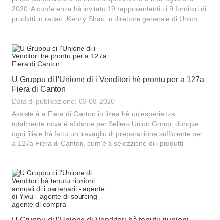
2020. A cunferenza hà invitatu 19 rapprisentanti di 9 fornitori di
prudutti in rattan. Kenny Shao, u direttore generale di Union
Grand, Major Mei, u direttore aghjuntu di Union Grand, Caesar
Sang, u m...
U Gruppu di l'Unione di i Venditori hè prontu per a 127a
Fiera di Canton
Data di publicazione: 06-08-2020
Assiste à a Fiera di Canton in linea hè un'esperienza
totalmente nova è sfidante per Sellers Union Group, dunque
ogni filiale hà fattu un travagliu di preparazione sufficiente per
a 127a Fiera di Canton, cum'è a selezzione di i prudutti
esposti, a creazione di cataloghi elettronichi, a ripresa di video
VR è altre forme chì...
U Gruppu di l'Unione di Venditori hà tenutu riunioni