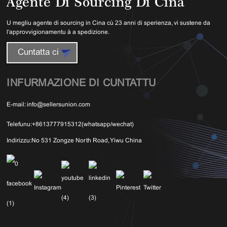
Agente Di Sourcing Di Cina
U megliu agente di sourcing in Cina cù 23 anni di sperienza, vi sustene da
l'approvvigionamentu à a spedizione.
Cuntatta ci
INFURMAZIONE DI CUNTATTU
E-mail:
info@sellersunion.com
Telefunu:
+8613777915312(whatsapp/wechat)
Indirizzu:
No 531 Zongze North Road, Yiwu China