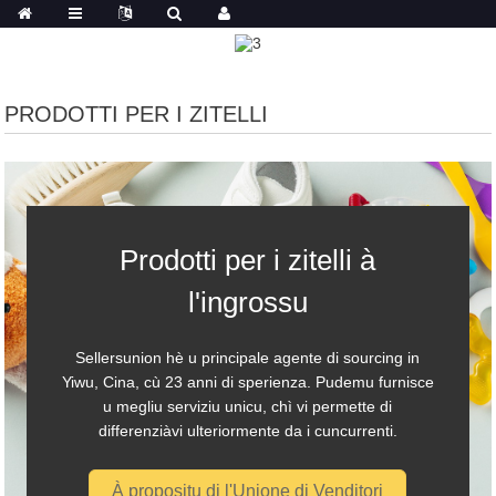
PRODOTTI PER I ZITELLI
Prodotti per i zitelli à
l'ingrossu
Sellersunion hè u principale agente di sourcing in
Yiwu, Cina, cù 23 anni di sperienza. Pudemu furnisce
u megliu serviziu unicu, chì vi permette di
differenziàvi ulteriormente da i cuncurrenti.
À propositu di l'Unione di Venditori