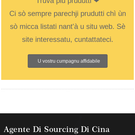
Truvà più prudutti ❤
Ci sò sempre parechji prudutti chì ùn
sò micca listati nant'à u situ web. Sè
site interessatu, cuntattateci.
U vostru cumpagnu affidabile
Agente Di Sourcing Di Cina