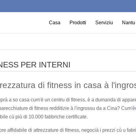
Casa
Prodotti
Serviziu
Nantu 
NESS PER INTERNI
rezzatura di fitness in casa à l'ingr
à a so casa cum'è un centru di fitness, è a dumanda di apparec
arecchiature di fitness redditizie à l'ingrossu da a Cina? Cum'è
le cù più di 10.000 fabbriche certificate.
re affidabile di attrezzature di fitness, negocià i prezzi cù u fab