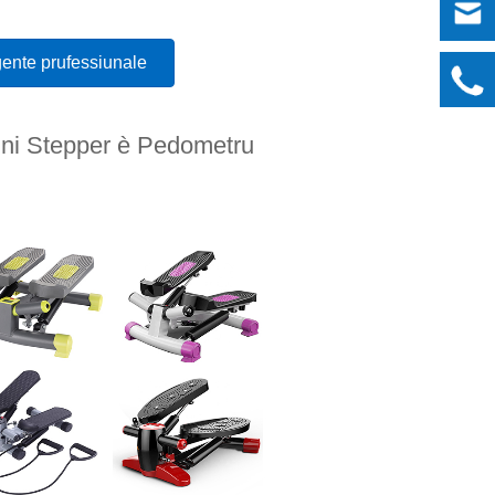
ente prufessiunale
Mini Stepper è Pedometru