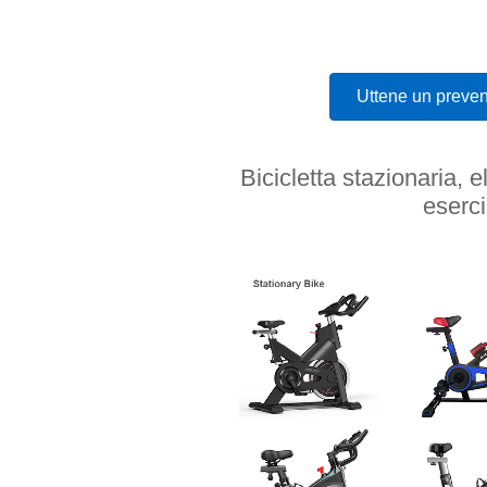
Uttene un preven
Bicicletta stazionaria, e
eserci