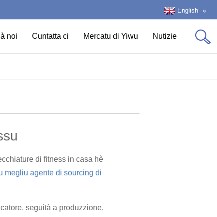
English
à noi
Cuntatta ci
Mercatu di Yiwu
Nutizie
ossu
chiature di fitness in casa hè
u megliu agente di sourcing di
ricatore, seguità a produzzione,