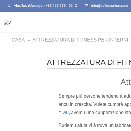
Alex Tao (Manager) +86 137 7791 5312
info@sellersunion.com
CASA
ATTREZZATURA DI FITNESS PER INTERNI
ATTREZZATURA DI FIT
Att
Sempre più persone tendenu à adupr
ancu in crescita. Vulete cumprà app
Yiwu
, avemu una cuuperazione stabi
Pudemu aiutà vi à truvà un fabricato