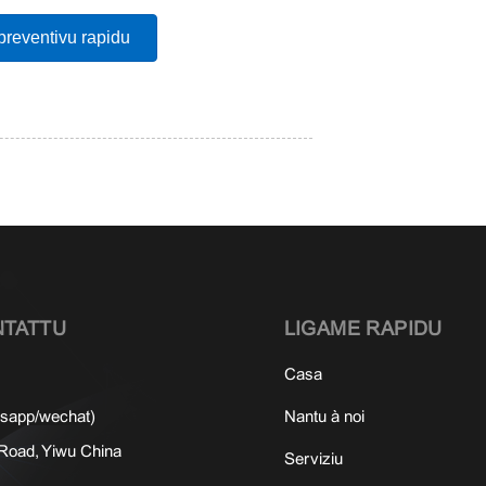
preventivu rapidu
NTATTU
LIGAME RAPIDU
Casa
sapp/wechat)
Nantu à noi
Road, Yiwu China
Serviziu