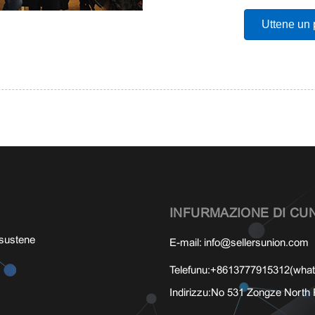
Uttene un 
INFURMAZIONE DI CU
 sustene
E-mail:
info@sellersunion.com
Telefunu:
+8613777915312(what
Indirizzu:
No 531 Zongze North 