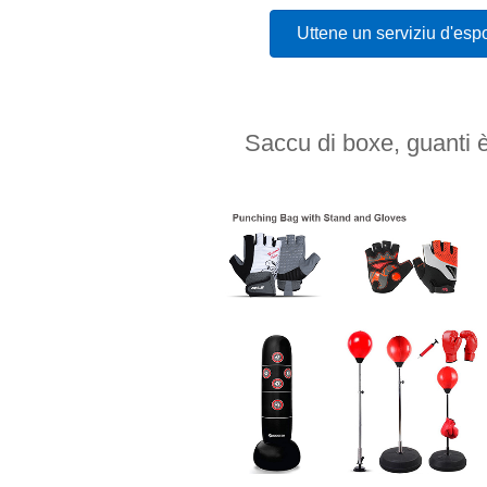
Uttene un serviziu d'esp
Saccu di boxe, guanti è