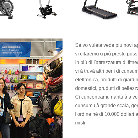
Sè vo vulete vede più novi ap
vi citaremu u più prestu puss
In più di l'attrezzatura di fi
vi à truvà altri beni di cunsu
elettronica, prudutti di giardi
domestici, prudutti di bellezz
Ci cuncentramu nantu à a vend
cunsumu à grande scala, gen
l'ordine hè di 10.000 dollari
misti.