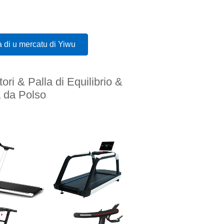
ea di u mercatu di Yiwu
ori & Palla di Equilibrio &
a da Polso