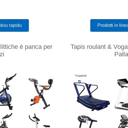
tivu rapidu
Prodotti in lin
llittiche è panca per
Tapis roulant & Vogat
zi
Pall