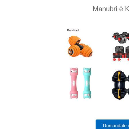
Manubri è Ke
Dumandate d