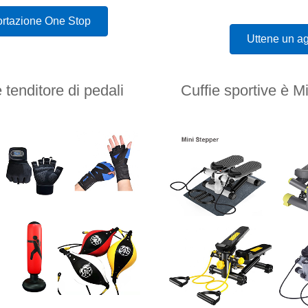
ortazione One Stop
Uttene un ag
 tenditore di pedali
Cuffie sportive è 