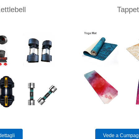
ttlebell
Tappet
ettagli
Vede a Cumpagni