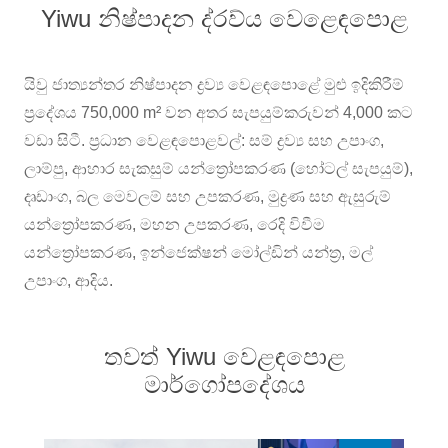
Yiwu නිෂ්පාදන ද්රව්ය වෙළෙඳපොළ
යිවු ජාත්‍යන්තර නිෂ්පාදන ද්‍රව්‍ය වෙළඳපොළේ මුළු ඉදිකිරීම්
ප්‍රදේශය 750,000 m² වන අතර සැපයුම්කරුවන් 4,000 කට
වඩා සිටී. ප්‍රධාන වෙළඳපොළවල්: සම් ද්‍රව්‍ය සහ උපාංග,
ලාම්පු, ආහාර සැකසුම් යන්ත්‍රෝපකරණ (හෝටල් සැපයුම්),
දෘඩාංග, බල මෙවලම් සහ උපකරණ, මුද්‍රණ සහ ඇසුරුම්
යන්ත්‍රෝපකරණ, මහන උපකරණ, රෙදි විවීම
යන්ත්‍රෝපකරණ, ඉන්ජෙක්ෂන් මෝල්ඩින් යන්ත්‍ර, මල්
උපාංග, ආදිය.
තවත් Yiwu වෙළඳපොළ
මාර්ගෝපදේශය