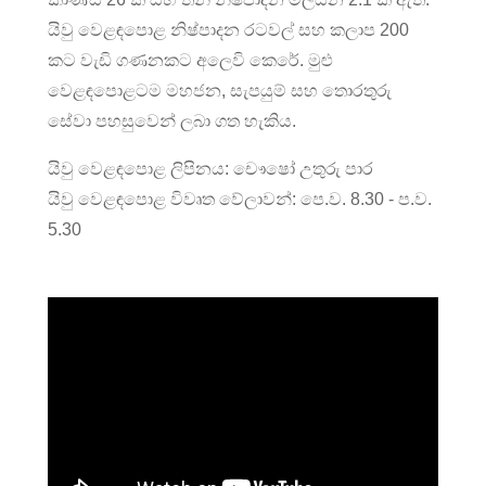
යිවු වෙළඳපොළ නිෂ්පාදන රටවල් සහ කලාප 200
කට වැඩි ගණනකට අලෙවි කෙරේ. මුළු
වෙළඳපොළටම මහජන, සැපයුම් සහ තොරතුරු
සේවා පහසුවෙන් ලබා ගත හැකිය.
යිවු වෙළඳපොළ ලිපිනය: චෞෂෝ උතුරු පාර
යිවු වෙළඳපොළ විවෘත වේලාවන්: පෙ.ව. 8.30 - ප.ව.
5.30