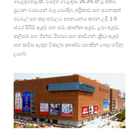
වෙළඳපොළකි. විදේශ වෙළඳාම 26.3% ක් වූ අතර,
ප්‍රධාන වශයෙන් මැද පෙරදිග, අප්‍රිකාව සහ අනෙකුත්
රටවල් සහ කලාපවලට අපනයනය කරන ලදී. 1-5
ස්ථර පිරිමි ඇඳුම් සහ සම්, කාන්තා ඇඳුම්, ළමා ඇඳුම්,
කලිසම් සහ ජීන්ස්, පිජාමා සහ කාඩිගන්, ක්‍රීඩා ඇඳුම්
සහ කමිස ඇතුළු විකල්ප කාණ්ඩ පහකින් බෙදා හරිනු
ලැබේ.