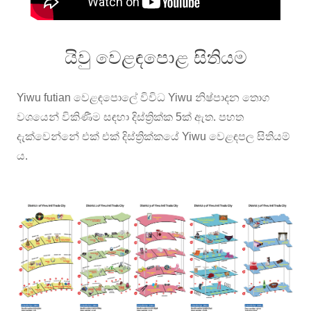
යිවු වෙළඳපොළ සිතියම
Yiwu futian වෙළඳපොලේ විවිධ Yiwu නිෂ්පාදන තොග
වශයෙන් විකිණීම සඳහා දිස්ත්‍රික්ක 5ක් ඇත. පහත
දැක්වෙන්නේ එක් එක් දිස්ත්‍රික්කයේ Yiwu වෙළඳපල සිතියම්
ය.