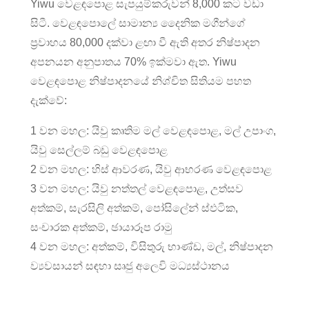
Yiwu වෙළඳපොළ සැපයුම්කරුවන් 8,000 කට වඩා
සිටී. වෙළඳපොලේ සාමාන්‍ය දෛනික මගීන්ගේ
ප්‍රවාහය 80,000 දක්වා ළඟා වී ඇති අතර නිෂ්පාදන
අපනයන අනුපාතය 70% ඉක්මවා ඇත. Yiwu
වෙළඳපොළ නිෂ්පාදනයේ නිශ්චිත සිතියම පහත
දැක්වේ:
1 වන මහල: යිවු කෘතිම මල් වෙළඳපොළ, මල් උපාංග,
යිවු සෙල්ලම් බඩු වෙළඳපොළ
2 වන මහල: හිස් ආවරණ, යිවු ආභරණ වෙළඳපොළ
3 වන මහල: යිවු නත්තල් වෙළඳපොළ, උත්සව
අත්කම්, සැරසිලි අත්කම්, පෝසිලේන් ස්ඵටික,
සංචාරක අත්කම්, ඡායාරූප රාමු
4 වන මහල: අත්කම්, විසිතුරු භාණ්ඩ, මල්, නිෂ්පාදන
ව්‍යවසායන් සඳහා සෘජු අලෙවි මධ්‍යස්ථානය