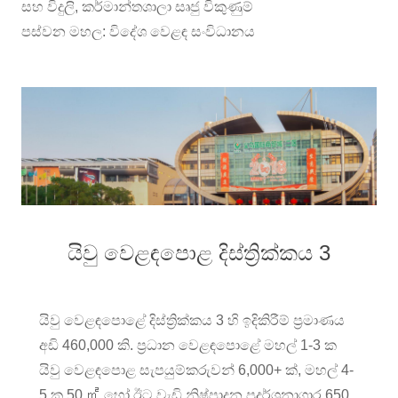
සහ විදුලි, කර්මාන්තශාලා සෘජු විකුණුම්
පස්වන මහල: විදේශ වෙළඳ සංවිධානය
යිවු වෙළඳපොළ දිස්ත්‍රික්කය 3
යිවු වෙළඳපොළේ දිස්ත්‍රික්කය 3 හි ඉදිකිරීම් ප්‍රමාණය
අඩි 460,000 කි. ප්‍රධාන වෙළඳපොළේ මහල් 1-3 ක
යිවු වෙළඳපොළ සැපයුම්කරුවන් 6,000+ ක්, මහල් 4-
5 ක 50 ㎡ හෝ ඊට වැඩි නිෂ්පාදන ප්‍රදර්ශනාගාර 650