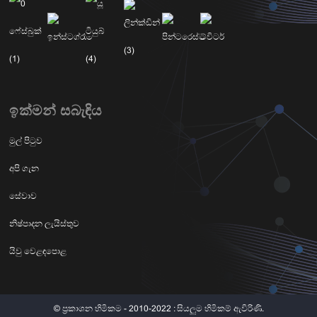
ඉක්මන් සබැඳිය
මුල් පිටුව
අපි ගැන
සේවාව
නිෂ්පාදන ලැයිස්තුව
යිවු වෙළඳපොළ
© ප්‍රකාශන හිමිකම - 2010-2022 : සියලුම හිමිකම් ඇවිරිණි.