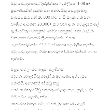
යිවු වෙළඳපොළේ දිස්ත්‍රික්කය 4, මිලියන 1.08 m²
ප්‍රමාණයකින් යුක්ත වන අතර, යිවු වෙළඳපොළ
සැපයුම්කරුවන් 16,000 කට වැඩි සංඛ්‍යාවක් සහ
වාණිජ ආයතන 20,000+ කට වඩා ඇත. වෙළඳපොලේ
ඇති යටිතල පහසුකම් සේවා පහසුකම් ඉතා බලවත්
වන අතර ව්‍යාපාර ක්‍රියාකරුවන්ගේ සහ
ගැනුම්කරුවන්ගේ විවිධ අවශ්‍යතා සපුරාලිය හැකිය.
යිවු වෙළඳපොළ නිෂ්පාදනවල නිශ්චිත සිතියම පහත
දැක්වේ:
පළමු මහල: යට ඇඳුම්, ලෙගින්ස්
දෙවන මහල: යිවු දෛනික අවශ්‍යතා, අත්වැසුම්,
තොප්පි, අනෙකුත් ඉඳිකටු කපු
තෙවන මහල: යිවු සපත්තු වෙළඳපොළ, නූල්, ලේස්,
ටයි පටිය, ලොම්, තුවා
හතරවන මහල: පටි, ස්කාෆ්, බ්‍රා සහ යට ඇඳුම්