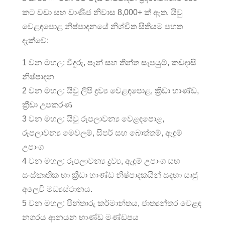
කට වඩා සහ වාණිජ නිවාස 8,000+ ක් ඇත. යිවු
වෙළඳපොළ නිෂ්පාදනයේ නිශ්චිත සිතියම පහත
දැක්වේ:
1 වන මහල: වීදුරු, පෑන් සහ තීන්ත සැපයුම්, කඩදාසි
නිෂ්පාදන
2 වන මහල: යිවු ලිපි ද්‍රව්‍ය වෙළඳපොළ, ක්‍රීඩා භාණ්ඩ,
ක්‍රීඩා උපකරණ
3 වන මහල: යිවු රූපලාවන්‍ය වෙළඳපොළ,
රූපලාවන්‍ය මෙවලම්, සිපර් සහ බොත්තම්, ඇඳුම්
උපාංග
4 වන මහල: රූපලාවන්‍ය ද්‍රව්‍ය, ඇඳුම් උපාංග සහ
සංස්කෘතික හා ක්‍රීඩා භාණ්ඩ නිෂ්පාදකයින් සඳහා සෘජු
අලෙවි මධ්‍යස්ථානය.
5 වන මහල: පින්තාරු කර්මාන්තය, ජාත්‍යන්තර වෙළඳ
නගරය ආනයන භාණ්ඩ මණ්ඩපය