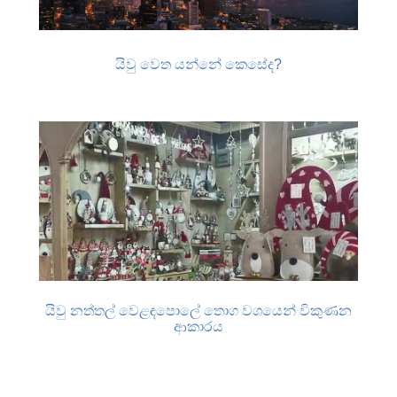
යිවු වෙත යන්නේ කෙසේද?
යිවු නත්තල් වෙළඳපොලේ තොග වශයෙන් විකුණන
ආකාරය