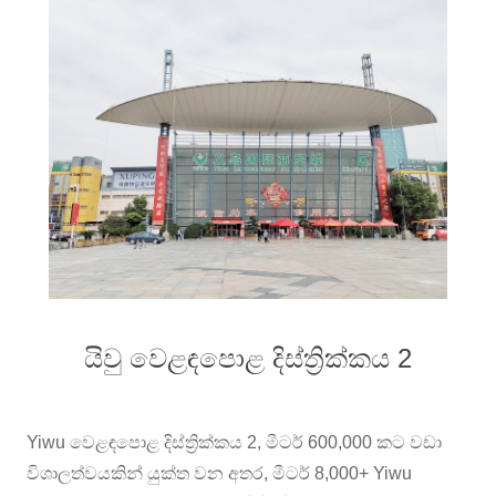
යිවු වෙළඳපොළ දිස්ත්‍රික්කය 2
Yiwu වෙළඳපොළ දිස්ත්‍රික්කය 2, මීටර් 600,000 කට වඩා
විශාලත්වයකින් යුක්ත වන අතර, මීටර් 8,000+ Yiwu