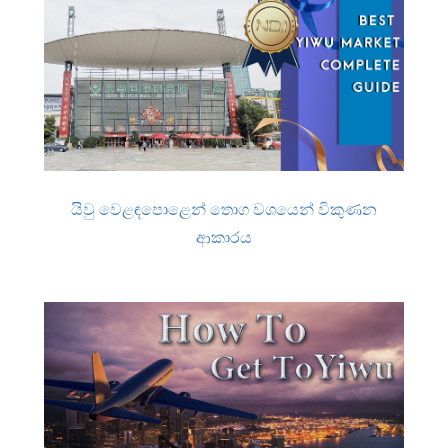
යිවු වෙළඳපොළෙන් තොග වශයෙන් විකුණන
ආකාරය