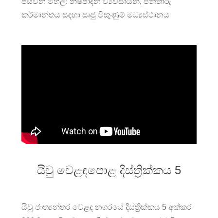
පස්වන මහල: නිෂ්පාදන ව්‍යවසායන්, පින්තාරු
කර්මාන්තය සඳහා සෘජු විකුණුම් මධ්‍යස්ථානය
යිවු වෙළඳපොළ දිස්ත්‍රික්කය 5
යිවු ජාත්‍යන්තර වෙළඳ නගරයේ දිස්ත්‍රික්කය 5 අක්කර