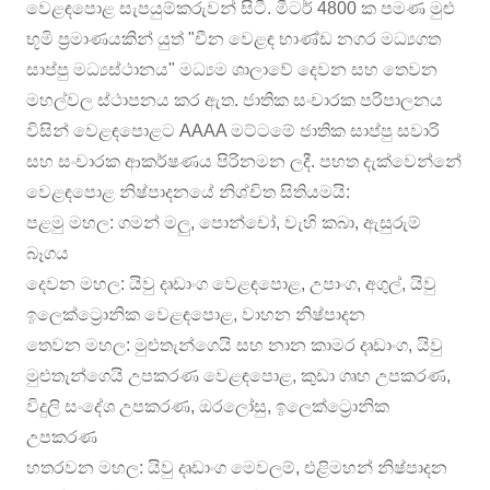
වෙළඳපොළ සැපයුම්කරුවන් සිටී. මීටර් 4800 ක පමණ මුළු
භූමි ප්‍රමාණයකින් යුත් "චීන වෙළඳ භාණ්ඩ නගර මධ්‍යගත
සාප්පු මධ්‍යස්ථානය" මධ්‍යම ශාලාවේ දෙවන සහ තෙවන
මහල්වල ස්ථාපනය කර ඇත. ජාතික සංචාරක පරිපාලනය
විසින් වෙළඳපොළට AAAA මට්ටමේ ජාතික සාප්පු සවාරි
සහ සංචාරක ආකර්ෂණය පිරිනමන ලදී. පහත දැක්වෙන්නේ
වෙළඳපොළ නිෂ්පාදනයේ නිශ්චිත සිතියමයි:
පළමු මහල: ගමන් මලු, පොන්චෝ, වැහි කබා, ඇසුරුම්
බෑගය
දෙවන මහල: යිවු දෘඩාංග වෙළඳපොළ, උපාංග, අගුල්, යිවු
ඉලෙක්ට්‍රොනික වෙළඳපොළ, වාහන නිෂ්පාදන
තෙවන මහල: මුළුතැන්ගෙයි සහ නාන කාමර දෘඩාංග, යිවු
මුළුතැන්ගෙයි උපකරණ වෙළඳපොළ, කුඩා ගෘහ උපකරණ,
විදුලි සංදේශ උපකරණ, ඔරලෝසු, ඉලෙක්ට්‍රොනික
උපකරණ
හතරවන මහල: යිවු දෘඩාංග මෙවලම්, එළිමහන් නිෂ්පාදන