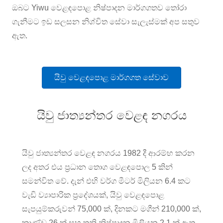
ඔබට Yiwu වෙළඳපොළ නිෂ්පාදන මාර්ගගතව තෝරා
ගැනීමට ඉඩ සලසන නිශ්චිත සේවා සැලැස්මක් අප සතුව
ඇත.
යිවු වෙළඳපොළ මාර්ගගත සේවාව
යිවු ජාත්‍යන්තර වෙළඳ නගරය
යිවු ජාත්‍යන්තර වෙළඳ නගරය 1982 දී ආරම්භ කරන
ලද අතර එය ප්‍රධාන තොග වෙළඳපොල 5 කින්
සමන්විත වේ. දැන් එහි වර්ග මීටර් මිලියන 6.4 කට
වැඩි ව්‍යාපාරික ප්‍රදේශයක්, යිවු වෙළඳපොළ
සැපයුම්කරුවන් 75,000 ක්, දිනකට මගීන් 210,000 ක්,
කාණ්ඩ 26 ක් සහ තනි නිෂ්පාදන මිලියන 2.1 ක් ඇත.