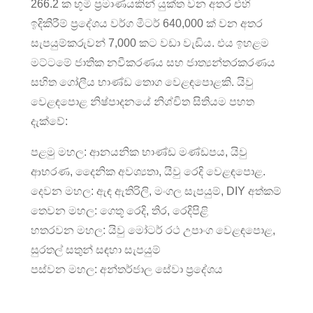
266.2 ක භූමි ප්‍රමාණයකින් යුක්ත වන අතර එහි
ඉදිකිරීම් ප්‍රදේශය වර්ග මීටර් 640,000 ක් වන අතර
සැපයුම්කරුවන් 7,000 කට වඩා වැඩිය. එය ඉහළම
මට්ටමේ ජාතික නවීකරණය සහ ජාත්‍යන්තරකරණය
සහිත ගෝලීය භාණ්ඩ තොග වෙළඳපොළකි. යිවු
වෙළඳපොළ නිෂ්පාදනයේ නිශ්චිත සිතියම පහත
දැක්වේ:
පළමු මහල: ආනයනික භාණ්ඩ මණ්ඩපය, යිවු
ආභරණ, දෛනික අවශ්‍යතා, යිවු රෙදි වෙළඳපොළ.
දෙවන මහල: ඇඳ ඇතිරිලි, මංගල සැපයුම්, DIY අත්කම්
තෙවන මහල: ගෙතූ රෙදි, තිර, රෙදිපිළි
හතරවන මහල: යිවු මෝටර් රථ උපාංග වෙළඳපොළ,
සුරතල් සතුන් සඳහා සැපයුම්
පස්වන මහල: අන්තර්ජාල සේවා ප්‍රදේශය