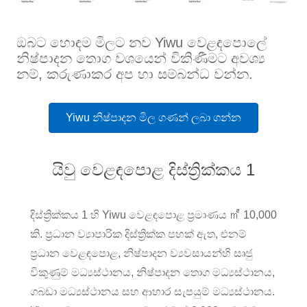
ඔබට හොඳම මිලට නව Yiwu වෙළඳපොලේ
නිෂ්පාදන තොග වශයෙන් විකිණීමට අවශ්‍ය
නම්, කරුණාකර අප හා සම්බන්ධ වන්න.
Yiwu නිෂ්පාදන මිල ගණන් ලබා ගන්න
යිවු වෙළඳපොළ දිස්ත්‍රික්කය 1
දිස්ත්‍රික්කය 1 හි Yiwu වෙළඳපොළ ප්‍රමාණය ㎡ 10,000
කි. ප්‍රධාන ව්‍යාපාරික දිස්ත්‍රික්ක පහක් ඇත, එනම්
ප්‍රධාන වෙළඳපොළ, නිෂ්පාදන ව්‍යවසායන්හි සෘජු
විකුණුම් මධ්‍යස්ථානය, නිෂ්පාදන තොග මධ්‍යස්ථානය,
ගබඩා මධ්‍යස්ථානය සහ ආහාර සැපයුම් මධ්‍යස්ථානය.