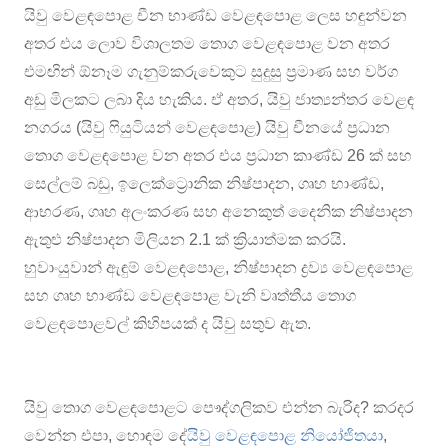
යිවු වෙළඳපොළ චීන භාණ්ඩ වෙළඳපොළ ලෙස හඳුන්වන
අතර එය ලොව විශාලතම තොග වෙළඳපොළ වන අතර
එමඟින් ඕනෑම ගැනුම්කරුවෙකුට සුදුසු ප්‍රමාණ සහ වර්ග
අඩු මිලකට ලබා දිය හැකිය. ඒ අතර, යිවු ජාත්‍යන්තර වෙළඳ
නගරය (යිවු ෆියුටියන් වෙළඳපොළ) යිවු චීනයේ ප්‍රධාන
තොග වෙළඳපොළ වන අතර එය ප්‍රධාන කාණ්ඩ 26 ක් සහ
සෙල්ලම් බඩු, ඉලෙක්ට්‍රොනික නිෂ්පාදන, ගෘහ භාණ්ඩ,
ආභරණ, ගෘහ අලංකරණ සහ අනෙකුත් දෛනික නිෂ්පාදන
ඇතුළු නිෂ්පාදන මිලියන 2.1 ක් ක්‍රියාත්මක කරයි.
හුවාංයුවාන් ඇඳුම් වෙළඳපොළ, නිෂ්පාදන ද්‍රව්‍ය වෙළඳපොළ
සහ ගෘහ භාණ්ඩ වෙළඳපොළ වැනි වෘත්තීය තොග
වෙළඳපොළවල් කිහිපයක් ද යිවු සතුව ඇත.
යිවු තොග වෙළඳපොළට පෞද්ගලිකව එන්න බැරිද? කරදර
වෙන්න එපා, හොඳම දේ
යිවු වෙළඳපොළ නියෝජිතයා
,