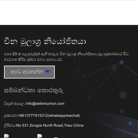
චීන මූලාශ්‍ර නියෝජිතයා
වසර 23 ක පළපුරුද්දක් ඇති ඉහළම චීන මූලාශ්‍ර නියෝජිතයා, මූලාශ්‍රකරණයේ සිට
නැව්ගත කිරීම දක්වා ඔබට සහාය වේ.
අපව අමතන්න
සම්බන්ධතා තොරතුරු
විද්‍යුත් තැපෑල:
info@sellersunion.com
දුරකථන:
+8613777915312(whatsapp/wechat)
ලිපිනය:
No 531 Zongze North Road, Yiwu China