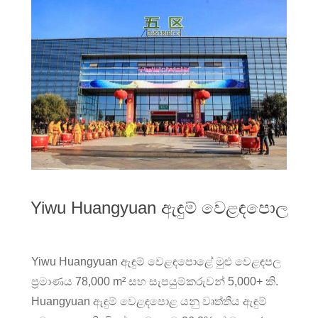
Yiwu Huangyuan ඇඳුම් වෙළඳපොල
Yiwu Huangyuan ඇඳුම් වෙළඳපොළේ මුළු වෙළඳපල
ප්‍රමාණය 78,000 m² සහ සැපයුම්කරුවන් 5,000+ කි.
Huangyuan ඇඳුම් වෙළඳපොළ යනු වෘත්තීය ඇඳුම්