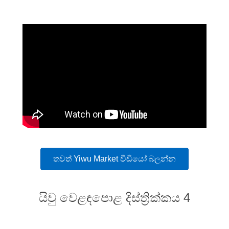
තවත් Yiwu Market වීඩියෝ බලන්න
යිවු වෙළඳපොළ දිස්ත්‍රික්කය 4