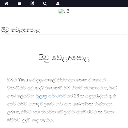
යිවු වෙළඳපොළ
යිවු වෙළඳපොළ
ඔබට Yiwu වෙළඳපොලේ නිෂ්පාදන තොග වශයෙන්
විකිණීමට අවශ්‍යද? එහෙනම් ඔබ නියම ස්ථානයට පැමිණ
ඇත! ලෙස
චීන මූලාශ්‍ර සමාගම
වසර 23 ක පළපුරුද්දක් ඇති
අපට ඔබට හොඳ මිලකට නව සහ ගුණාත්මක නිෂ්පාදන
ලබා ගැනීමට සහ නියමිත වේලාවට ඔබේ රටට නැව්ගත
කිරීමට උදව් කළ හැකිය.