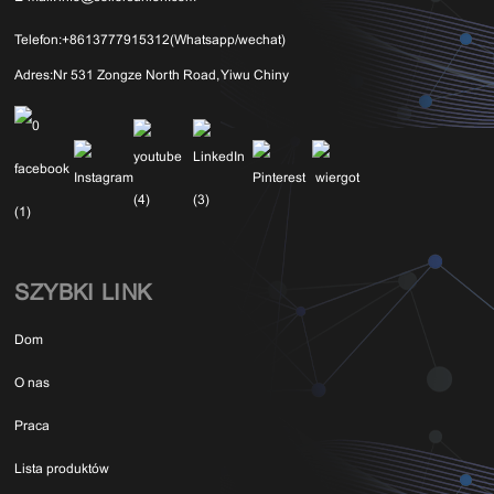
Telefon:
+8613777915312(Whatsapp/wechat)
Adres:
Nr 531 Zongze North Road, Yiwu Chiny
SZYBKI LINK
Dom
O nas
Praca
Lista produktów