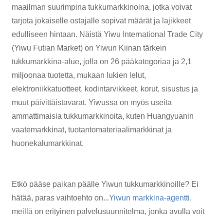
maailman suurimpina tukkumarkkinoina, jotka voivat
tarjota jokaiselle ostajalle sopivat määrät ja lajikkeet
edulliseen hintaan. Näistä Yiwu International Trade City
(Yiwu Futian Market) on Yiwun Kiinan tärkein
tukkumarkkina-alue, jolla on 26 pääkategoriaa ja 2,1
miljoonaa tuotetta, mukaan lukien lelut,
elektroniikkatuotteet, kodintarvikkeet, korut, sisustus ja
muut päivittäistavarat. Yiwussa on myös useita
ammattimaisia ​​tukkumarkkinoita, kuten Huangyuanin
vaatemarkkinat, tuotantomateriaalimarkkinat ja
huonekalumarkkinat.
Etkö pääse paikan päälle Yiwun tukkumarkkinoille? Ei
hätää, paras vaihtoehto on...
Yiwun markkina-agentti
,
meillä on erityinen palvelusuunnitelma, jonka avulla voit