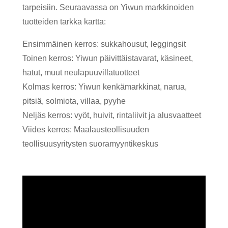
tarpeisiin. Seuraavassa on Yiwun markkinoiden
tuotteiden tarkka kartta:
Ensimmäinen kerros: sukkahousut, leggingsit
Toinen kerros: Yiwun päivittäistavarat, käsineet,
hatut, muut neulapuuvillatuotteet
Kolmas kerros: Yiwun kenkämarkkinat, narua,
pitsiä, solmiota, villaa, pyyhe
Neljäs kerros: vyöt, huivit, rintaliivit ja alusvaatteet
Viides kerros: Maalausteollisuuden
teollisuusyritysten suoramyyntikeskus