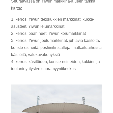
Seuraavassa on Yiwun markkina-alueen tarkka
kartta:
1. kerros: Yiwun tekokukkien markkinat, kukka-
asusteet, Yiwun lelumarkkinat
2. kerros: päähineet, Yiwun korumarkkinat
3. kerros: Yiwun joulumarkkinat, juhlavia käsitöitä,
koriste-esineitä, posliinikristalleja, matkailuaiheisia
käsitöitä, valokuvakehyksiä
4. kerros: käsitöiden, koriste-esineiden, kukkien ja
tuotantoyritysten suoramyyntikeskus