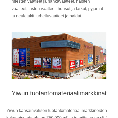
miesten vaatteet ja nahkavaatteet, naisten
vaatteet, lasten vaatteet, housut ja farkut, pyjamat
ja neuletakit, urheiluvaatteet ja paidat.
Yiwun tuotantomateriaalimarkkinat
Yiwun kansainvälisen tuotantomateriaalimarkkinoiden
kokonaispinta-ala on 750 000 m², ja toimittajaa on yli 4