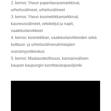
2. kerros: Yiwun paperitavaramarkkinat,
urheiluvälineet, urheiluvälineet
3. kerros: Yiwun kosmetiikkamarkkinat,
kauneusvälineet, vetoketjut ja napit,
vaatetustarvikkeet
4. kerros: kosmetiikan, vaatetustarvikkeiden sekä
kulttuuri- ja urheiluvälinevalmistajien
suoramyyntikeskus
5. kerros: Maalausteollisuus, kansainvälisen
kaupan kaupungin tuontitavarapaviljonki