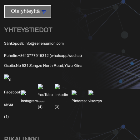
Ota yhteyttä
YHTEYSTIEDOT
Sähköposti:
info@sellersunion.com
Puhelin:
+8613777915312 (whatsapp/wechat)
Osoite:
No 531 Zongze North Road, Yiwu Kiina
PIKALINKKI