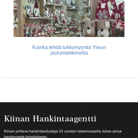
Kuinka tehdä tukkumyyntiä Yiwun
joulumarkkinoilla
Kiinan Hankintaagentti
Kiinan johtava hankintaedustaja 23 vuoden kokemuksella, tukee sinua
hankinnasta toimitukseen.