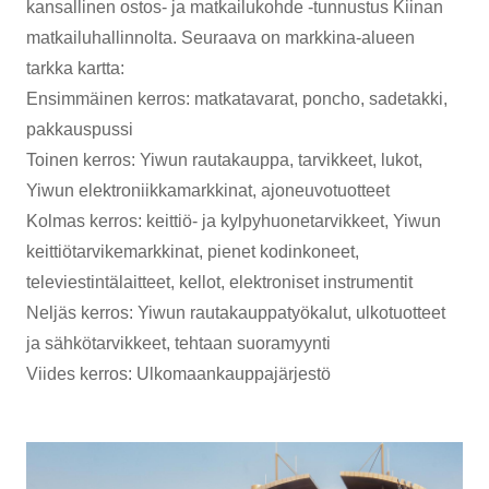
kansallinen ostos- ja matkailukohde -tunnustus Kiinan
matkailuhallinnolta. Seuraava on markkina-alueen
tarkka kartta:
Ensimmäinen kerros: matkatavarat, poncho, sadetakki,
pakkauspussi
Toinen kerros: Yiwun rautakauppa, tarvikkeet, lukot,
Yiwun elektroniikkamarkkinat, ajoneuvotuotteet
Kolmas kerros: keittiö- ja kylpyhuonetarvikkeet, Yiwun
keittiötarvikemarkkinat, pienet kodinkoneet,
televiestintälaitteet, kellot, elektroniset instrumentit
Neljäs kerros: Yiwun rautakauppatyökalut, ulkotuotteet
ja sähkötarvikkeet, tehtaan suoramyynti
Viides kerros: Ulkomaankauppajärjestö