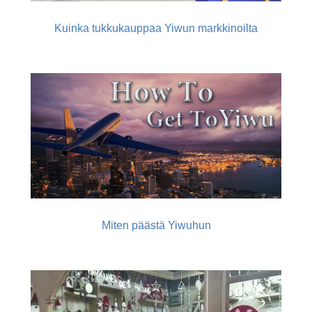
Kuinka tukkukauppaa Yiwun markkinoilta
Miten päästä Yiwuhun