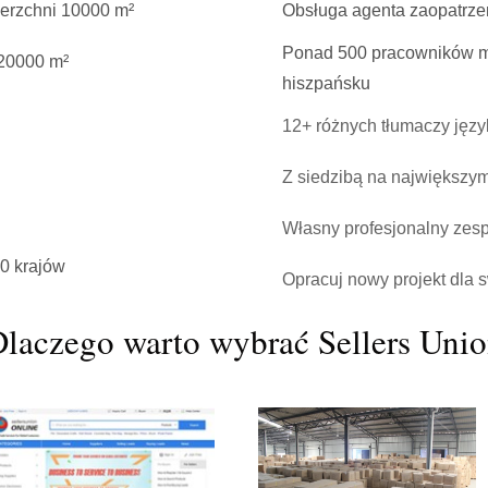
erzchni 10000 m²
Obsługa agenta zaopatrze
Ponad 500 pracowników mó
20000 m²
hiszpańsku
12+ różnych tłumaczy jęz
Z siedzibą na największy
Własny profesjonalny zesp
0 krajów
Opracuj nowy projekt dla 
laczego warto wybrać Sellers Uni