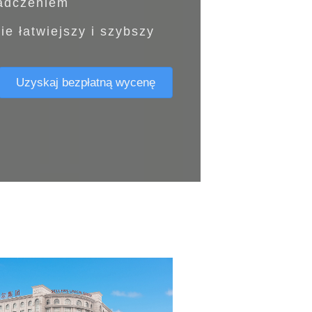
iadczeniem
e łatwiejszy i szybszy
Uzyskaj bezpłatną wycenę