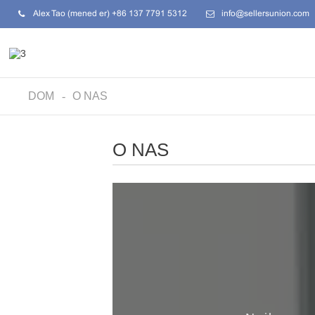
Alex Tao (menedżer) +86 137 7791 5312
info@sellersunion.com
DOM
O NAS
O NAS