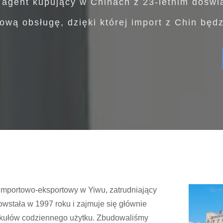
 agent kupujący w Chinach z 23-letnim dośw
ą obsługę, dzięki której import z Chin będzi
 importowo-eksportowy w Yiwu, zatrudniający
wstała w 1997 roku i zajmuje się głównie
tykułów codziennego użytku. Zbudowaliśmy