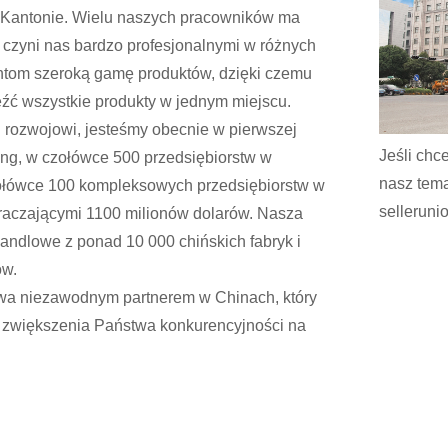
i Kantonie. Wielu naszych pracowników ma
 czyni nas bardzo profesjonalnymi w różnych
ntom szeroką gamę produktów, dzięki czemu
eźć wszystkie produkty w jednym miejscu.
 rozwojowi, jesteśmy obecnie w pierwszej
Jeśli chc
ang, w czołówce 500 przedsiębiorstw w
nasz tema
zołówce 100 kompleksowych przedsiębiorstw w
selleruni
kraczającymi 1100 milionów dolarów. Nasza
handlowe z ponad 10 000 chińskich fabryk i
ów.
wa niezawodnym partnerem w Chinach, który
 zwiększenia Państwa konkurencyjności na