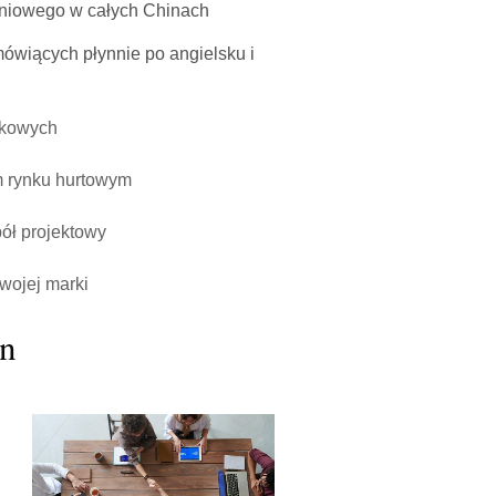
niowego w całych Chinach
wiących płynnie po angielsku i
ykowych
m rynku hurtowym
ół projektowy
swojej marki
on