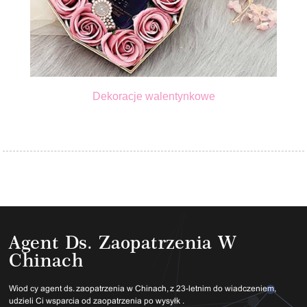
Dekoracje walentynkowe
Agent Ds. Zaopatrzenia W
Chinach
Wiodący agent ds. zaopatrzenia w Chinach, z 23-letnim doświadczeniem,
udzieli Ci wsparcia od zaopatrzenia po wysyłkę.