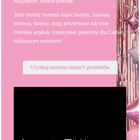
wszystkich Twoich potrzeb.
Jeśli chcesz hurtowo kupić balony, zastawę
stołową, świece, torby prezentowe lub inne
chińskie artykuły imprezowe, jesteśmy dla Ciebie
najlepszym wyborem!
Uzyskaj wycenę nowych produktów