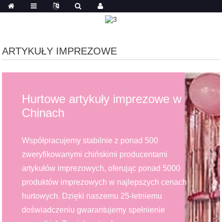
ARTYKUŁY IMPREZOWE
Hurtowe artykuły imprezowe w
Chinach
Współpracujemy stabilnie z ponad 500
zweryfikowanymi chińskimi producentami
artykułów imprezowych, oferując ponad 5000
produktów imprezowych w najlepszych cenach
hurtowych. Dzięki naszemu 25-letniemu
doświadczeniu gwarantujemy spełnienie