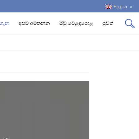
English
 ගැන
අපව අමතන්න
යිවු වෙළඳපොළ
පුවත්