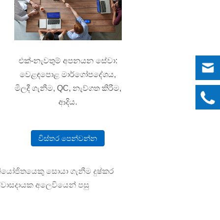
එක්-නැවතුම් අපනයන සේවා:
වෙළඳපොළ මාර්ගෝපදේශය,
මිලදී ගැනීම, QC, නැව්ගත කිරීම,
ආදිය.
විස්තර පෙන්වන්න
නියෝජිතයෙකු සොයා ගැනීම දුෂ්කර
්වාසදායක අලෙවියෙන් පසු