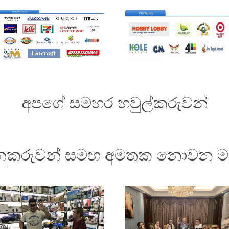
අපගේ සමහර හවුල්කරුවන්
නුකරුවන් සමඟ අමතක නොවන 