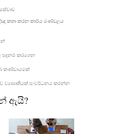
ත සේවාව
්පාඤ්ඤ කතා කරන කාර්ය මණ්ඩලය
ින්
 පදනම් කරගෙන
ාණ කණ්ඩායමක්
 ව්‍යාපෘතියක් සංවර්ධනය කරන්න
ේ ඇයි?