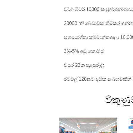
වර්ග මීටර් 10000 ක ප්‍රදර්ශනාගා
20000 m² ගබඩාවක් හිමිකර ගන්
සහයෝගිතා කර්මාන්තශාලා 10,00
3%-5% අඩු කොමිස්
වසර 23ක පළපුරුද්ද
රටවල් 120කට අධික සංඛ්‍යාවකින
විකුණ