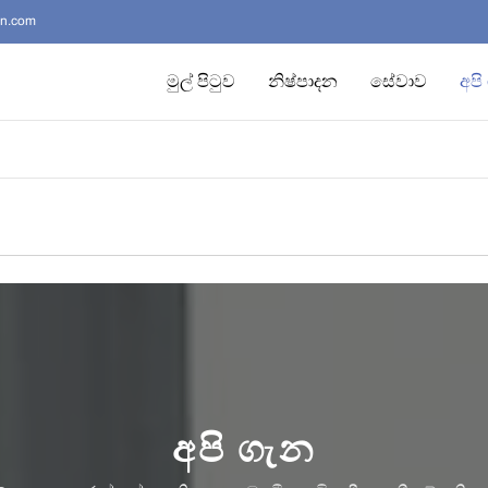
on.com
මුල් පිටුව
නිෂ්පාදන
සේවාව
අපි
අපි ගැන