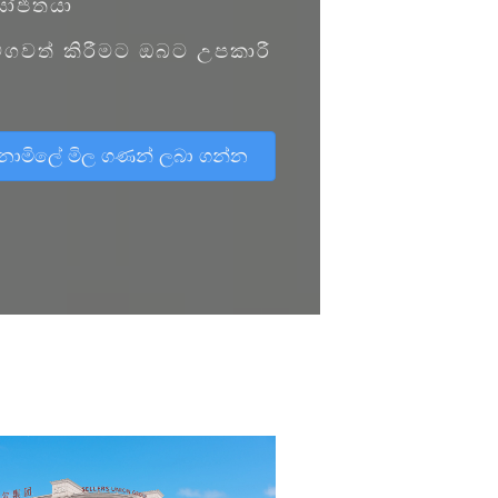
යෝජිතයා
ේගවත් කිරීමට ඔබට උපකාරී
ොමිලේ මිල ගණන් ලබා ගන්න