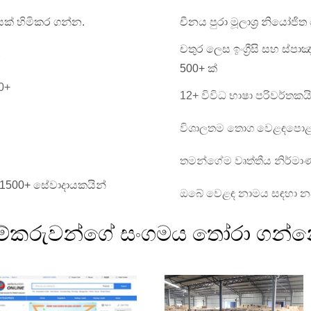
රයක් හිමිකර ගන්න.
චීනය පුරා මූලාශ්‍ර නියෝජි
චතුර ලෙස ඉංග්‍රීසි සහ ස
න
500+ ක්
0+
12+ විවිධ භාෂා පරිවර්තකය
විශාලතම තොග වෙළඳපොළ
තමන්ගේම වෘත්තීය නිර්ම
් 1500+ සේවාදායකයින්
ඔබේ වෙළඳ නාමය සඳහා නව
ුම්කරුවන්ගේ සංගමය තෝරා ගන්න