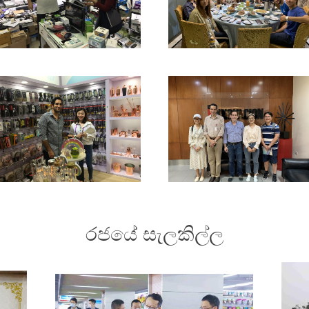
රජයේ සැලකිල්ල