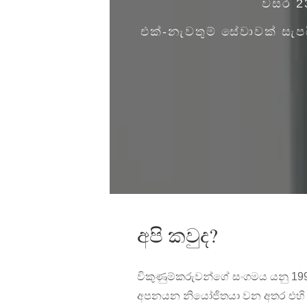
වසර 23
එක්-නැවතුම් සේවාවක් සැ
අපි කවුද?
විකුණුම්කරුවන්ගේ සංගමය යනු 1997
අපනයන නියෝජිතයා වන අතර එහි කා