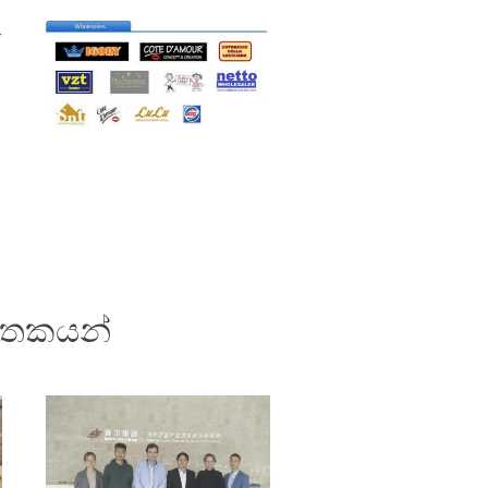
මතකයන්