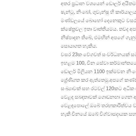
අතර ප්‍රධාන වශයෙන් ඩොලර් අයිතම
ෂැන්ටූ, නිංබෝ, ගුවැන්ෂු හි කාර්
මණ්ඩලයේ බොහෝ දෙනෙකුට වසර 10 ක
ක්ෂේත්‍රවල ඉතා වෘත්තීයමය. තවද අ
නිෂ්පාදන තිබේ, එමඟින් අපගේ ගැන
සොයාගත හැකිය.
වසර 23ක වේගවත් සංවර්ධනයක් සමඟි
ඉහළම 100, චීන සේවා කර්මාන්තයේ 
ඩොලර් මිලියන 1100 ඉක්මවන නිංබ
ශ්‍රේණිගත කර ඇත්තෙමු.අපගේ කණ්
සංඛ්‍යාවක් සහ රටවල් 120කට අධික 
වෙළඳ සබඳතාවක් ගොඩනඟා ගෙන 
වෙළඳපොලේ ඔබේ තරඟකාරිත්වය වැඩි 
හැකි චීනයේ ඔබේ විශ්වාසදායක සහ