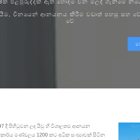
ක පළපුරුද්දක් ඇති හොඳම චීන මිලදී ගැනීමේ නි
පයීම, චීනයෙන් ආනයනය කිරීම වඩාත් පහසු සහ ව
වේ
න
 දී පිහිටුවන ලද යිවු හි විශාලතම ආනයන
ර්ය මණ්ඩලය 1200 කට අධික සංඛ්‍යාවක් සිටින