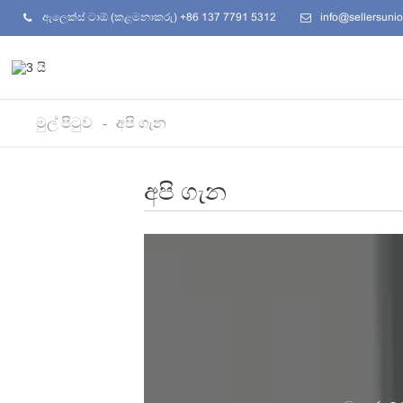
ඇලෙක්ස් ටාඕ (කළමනාකරු) +86 137 7791 5312
info@sellersuni
මුල් පිටුව
අපි ගැන
අපි ගැන