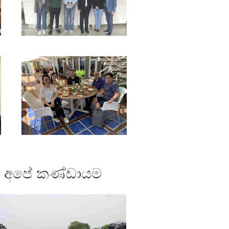
අපේ කණ්ඩායම