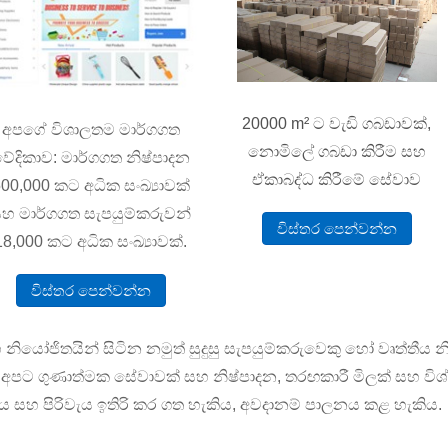
20000 m² ට වැඩි ගබඩාවක්,
අපගේ විශාලතම මාර්ගගත
නොමිලේ ගබඩා කිරීම සහ
ේදිකාව: මාර්ගගත නිෂ්පාදන
ඒකාබද්ධ කිරීමේ සේවාව
00,000 කට අධික සංඛ්‍යාවක්
හ මාර්ගගත සැපයුම්කරුවන්
විස්තර පෙන්වන්න
18,000 කට අධික සංඛ්‍යාවක්.
විස්තර පෙන්වන්න
යෝජිතයින් සිටින නමුත් සුදුසු සැපයුම්කරුවෙකු හෝ වෘත්තීය 
අපට ගුණාත්මක සේවාවක් සහ නිෂ්පාදන, තරඟකාරී මිලක් සහ විශ
ය සහ පිරිවැය ඉතිරි කර ගත හැකිය, අවදානම් පාලනය කළ හැකිය.