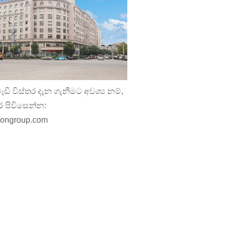
ඩි විස්තර දැන ගැනීමට අවශ්‍ය නම්,
 පිවිසෙන්න:
niongroup.com