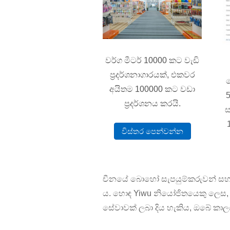
වර්ග මීටර් 10000 කට වැඩි
ප්‍රදර්ශනාගාරයක්, එකවර
ව
අයිතම 100000 කට වඩා
5
ප්‍රදර්ශනය කරයි.
ස
විස්තර පෙන්වන්න
චීනයේ බොහෝ සැපයුම්කරුවන් සහ නි
ය. හොඳ Yiwu නියෝජිතයෙකු ලෙස, 
සේවාවක් ලබා දිය හැකිය, ඔබේ කාල