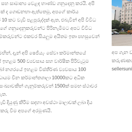
 සහ සාමාන්‍ය වෙළඳ භාණ්ඩ ගනුදෙනු කරයි. අපි
යාලයක් ද ගොඩනඟා ඇත්තෙමු, අපගේ කාර්ය
ට වැඩි පළපුරුද්දක් ඇත, එබැවින් අපි විවිධ
පගේ ගනුදෙනුකරුවන්ට පිරිනැමීමට අපට විවිධ
ුම්කරුවන්ට එකවර සියලුම අයිතම ඉතා පහසුවෙන්
අප ගැන වැ
න්, දැන් අපි ෂෙජියැං සේවා කර්මාන්තයේ
කරුණාකර
ඉහළම 500 ව්‍යවසාය සහ වාර්ෂික පිරිවැටුම
sellersu
ෝ නගරයේ ඉහළම විස්තීර්ණ ව්‍යවසාය 100
ඩායම චීන කර්මාන්තශාලා 10000කට අධික
සංඛ්‍යාවකින් ගැනුම්කරුවන් 1500ක් සමඟ ස්ථාවර
ඇත.
දියුණු කිරීම සඳහා අවස්ථා මාලාවක් ලබා දිය
කරු වීම අපගේ අරමුණයි.