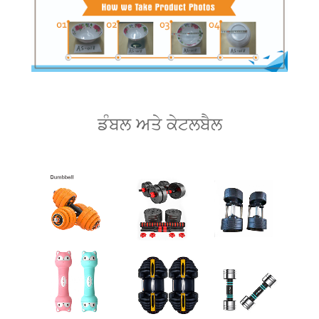
ਡੰਬਲ ਅਤੇ ਕੇਟਲਬੈਲ