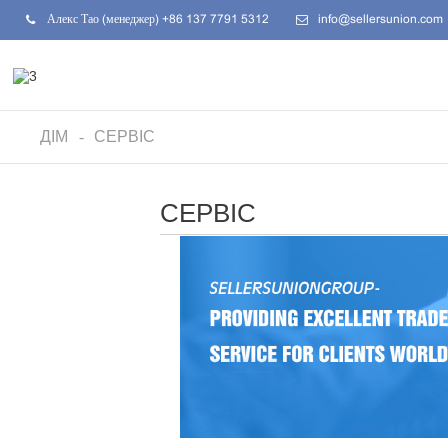
Алекс Тао (менеджер) +86 137 7791 5312
info@sellersunion.com
ДІМ
СЕРВІС
СЕРВІС