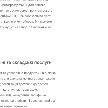
, фотографуючи їх для вашого
ня; знімаємо відео протягом усього
вантаження, щоб забезпечити якість
ня кожного контейнера. Ми можемо
ти аудит на заводі та інспекцію на
чні та складські послуги
я та управління продуктами від різних
иків; підтримка меншого завантаження
; організація доставки до дверей
ю, залізничною, морською,
зеннями; конкурентні тарифи на
 стабільні логістичні своєчасності від
ерів-експедиторів.