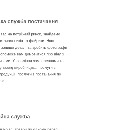
ка служба постачання
вас на потрібний ринок, знайдемо
остачальників та фабрики. Наш
 запише деталі та зробить фотографії
допоможе вам домовитися про ціну з
иками. Управління замовленнями та
упровід виробництва; послуги зі
родукції; послуги з постачання по
аю.
ійна служба
яємо всі товари по одному перед