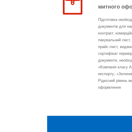
митного оф
Підготовка необхі
документів для на
контракт, комерцій
пакувальний лист,
прайс-лист, видани
сертифікат перевір
документи, необхі
«Компанія класу A
експорту; «Зелени
Рідкісний рівень 
оформлення