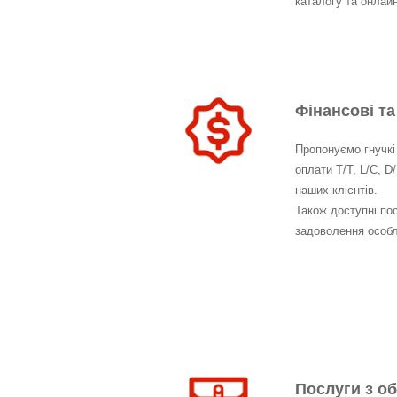
каталогу та онлай
Фінансові та
Пропонуємо гнучкі
оплати T/T, L/C, D
наших клієнтів.
Також доступні по
задоволення особл
Послуги з об