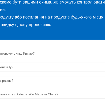
можемо бути вашими очима, які зможуть контролювати
ви.
дукту або посилання на продукт з будь-якого місця, 
швидку цінову пропозицію
 оптовому ринку Китаю?
ент в Іу?
мо разом?
чальників з Alibaba або Made in China?