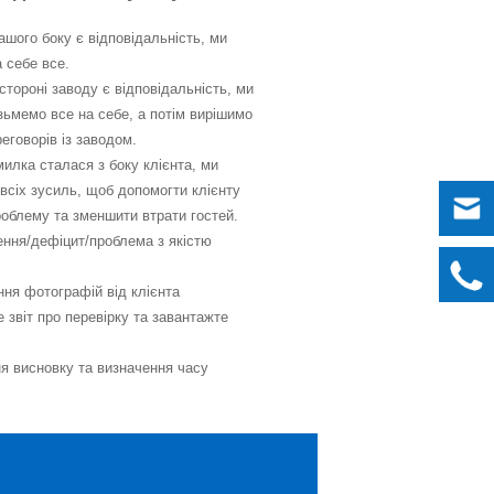
ашого боку є відповідальність, ми
 себе все.
стороні заводу є відповідальність, ми
зьмемо все на себе, а потім вирішимо
еговорів із заводом.
илка сталася з боку клієнта, ми
всіх зусиль, щоб допомогти клієнту
роблему та зменшити втрати гостей.
ння/дефіцит/проблема з якістю
ння фотографій від клієнта
е звіт про перевірку та завантажте
ня висновку та визначення часу