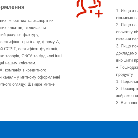
ормлення
1. Якщо з н
візьмемо на
дних імпортних та експортних
2. Якщо на 
ших клієнтів, включаючи
спочатку ві
ний рахунок-фактуру,
питання пер
 сертифікат оригіналу, форму А,
3. Якщо пом
й CCPIT, сертифікат фумігації,
докладемо 
ки товарів, CNCA та будь-які інші
вирішити п
дні нашим клієнтам.
♦ Пошкодже
A; компанія з кредитного
продукту
й канал» у митному оформленні
1. Надсила
митного огляду; Швидке митне
2. Перевірт
зображення
3. Виконан