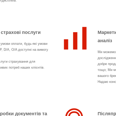
н-дисплеїв.
 страхові послуги
Маркети
аналіз
 умови оплати, будь-які умови
/P, D/A, O/A доступні на вимогу
Ми можемо 
дослідження
слуги страхування для
добре прода
ивих потреб наших клієнтів.
тощо; Ми м
вашого бре
Надаю консу
робки документів та
Післяп