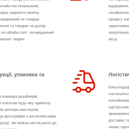
онлайн-постачальників,
відправкою
варах широкого вжитку
ознайомлен
осереджений на товарах
процесу за
чення та товарах за долар
завантажен
up.en.alibaba.com: зосереджений
запропонува
машніх тварин
місці.
кції, упаковка та
Логісти
Консолідаці
постачальн
 команда дизайнерів;
контейнерів
клієнтам будь-яку приватну
кур'єрсько
або витвори мистецтва;
авіапереве
а фотографів з високоякісними
доставку та
укції, які можна застосувати до
наших партн