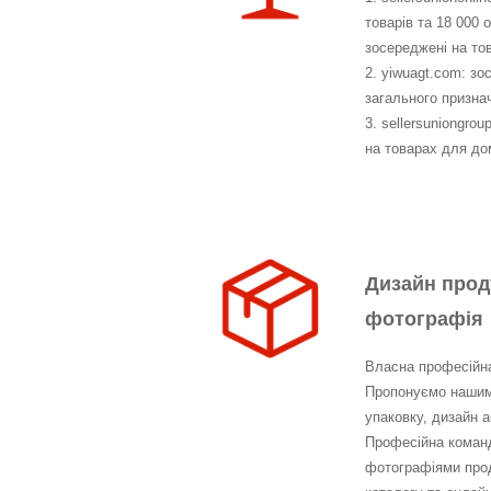
товарів та 18 000 
зосереджені на то
2. yiwuagt.com: з
загального призна
3. sellersuniongro
на товарах для до
Дизайн проду
фотографія
Власна професійна
Пропонуємо нашим 
упаковку, дизайн 
Професійна команд
фотографіями прод