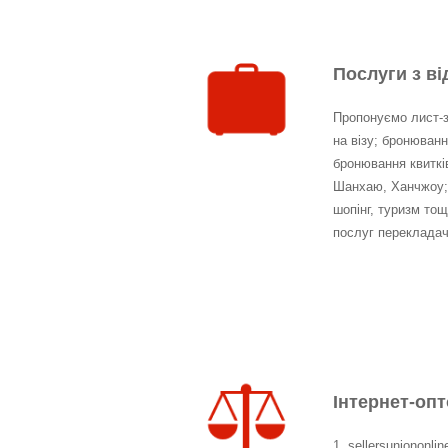
Послуги з в
Пропонуємо лист-
на візу; бронюван
бронювання квиткі
Шанхаю, Ханчжоу;
шопінг, туризм то
послуг перекладач
Інтернет-оп
1. sellersuniononl