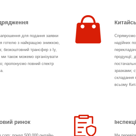
ідрядження
Китайсь
запрошення для подання заявки
Спрямуємо 
ня готелю з найкращою знижкою,
надійних п
в; безкоштовний трансфер з Іу,
перекладач
 ми також можемо організувати
продукції, 
що; пропонуємо повний спектр
постачальн
а.
зразками; с
складання п
всьому Кит
товий ринок
Інспекц
ine.com: понад 500 000 онлайн-
Ми перевір