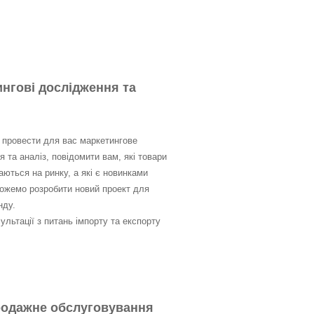
нгові дослідження та
провести для вас маркетингове
 та аналіз, повідомити вам, які товари
ються на ринку, а які є новинками
ожемо розробити новий проект для
нду.
льтації з питань імпорту та експорту
родажне обслуговування