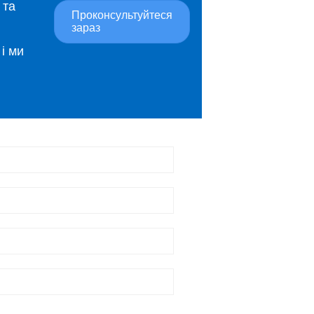
 та
Проконсультуйтеся
зараз
і ми