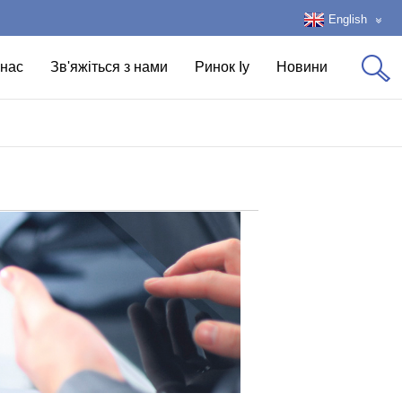
English
нас
Зв'яжіться з нами
Ринок Іу
Новини