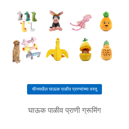
चीनमधील घाऊक पाळीव प्राण्यांच्या वस्तू
घाऊक पाळीव प्राणी ग्रूमिंग