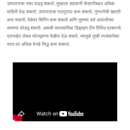
उत्पादनाचा नफा वाढवू शकतो, तुम्हाला सहकारी फॅक्टरीबद्दल अधिक
माहिती देऊ शकतो, उत्पादनाचा पाठपुरावा करू शकतो, गुणवत्तेची खात्री
करू शकतो, वेळेवर शिपिंग करू शकतो आणि तुमच्या सर्व आयातीच्या
समस्या सोडवू शकतो. आमची व्यावसायिक डिझाइन टीम विविध प्रकारचे
प्रायव्हेट लेबल सोल्यूशन्स देखील देऊ शकते, ज्यामुळे तुम्ही स्पर्धकांपेक्षा
स्वतःला अधिक वेगळे सिद्ध करू शकाल.