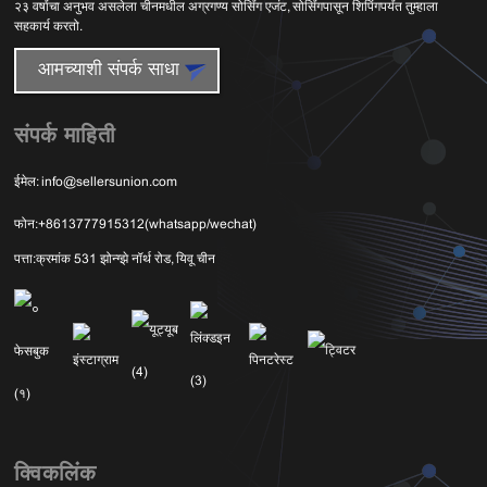
२३ वर्षांचा अनुभव असलेला चीनमधील अग्रगण्य सोर्सिंग एजंट, सोर्सिंगपासून शिपिंगपर्यंत तुम्हाला
सहकार्य करतो.
आमच्याशी संपर्क साधा
संपर्क माहिती
ईमेल:
info@sellersunion.com
फोन:
+8613777915312(whatsapp/wechat)
पत्ता:
क्रमांक 531 झोन्ग्झे नॉर्थ रोड, यिवू चीन
क्विकलिंक