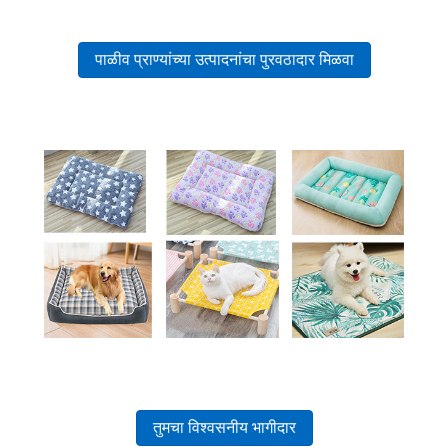
पाळीव प्राण्यांच्या उत्पादनांचा पुरवठादार मिळवा
तुमचा विश्वसनीय भागीदार