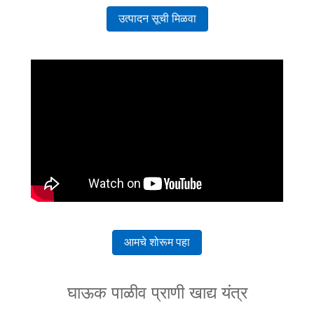
उत्पादन सूची मिळवा
आमचे शोरूम पहा
घाऊक पाळीव प्राणी खाद्य यंत्र