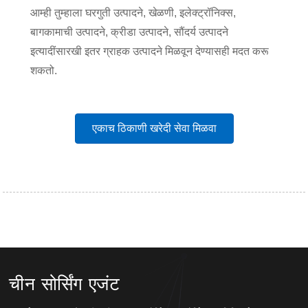
आम्ही तुम्हाला घरगुती उत्पादने, खेळणी, इलेक्ट्रॉनिक्स,
बागकामाची उत्पादने, क्रीडा उत्पादने, सौंदर्य उत्पादने
इत्यादींसारखी इतर ग्राहक उत्पादने मिळवून देण्यासही मदत करू
शकतो.
एकाच ठिकाणी खरेदी सेवा मिळवा
चीन सोर्सिंग एजंट