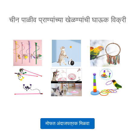
चीन पाळीव प्राण्यांच्या खेळण्यांची घाऊक विक्री
मोफत अंदाजपत्रक मिळवा