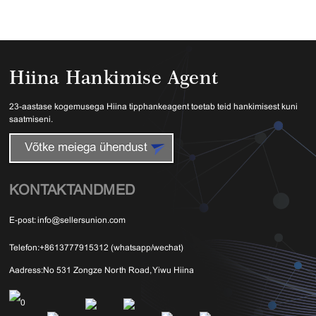
Hiina Hankimise Agent
23-aastase kogemusega Hiina tipphankeagent toetab teid hankimisest kuni
saatmiseni.
Võtke meiega ühendust
KONTAKTANDMED
E-post:
info@sellersunion.com
Telefon:
+8613777915312 (whatsapp/wechat)
Aadress:
No 531 Zongze North Road, Yiwu Hiina