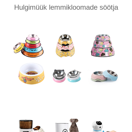
Hulgimüük lemmikloomade söötja