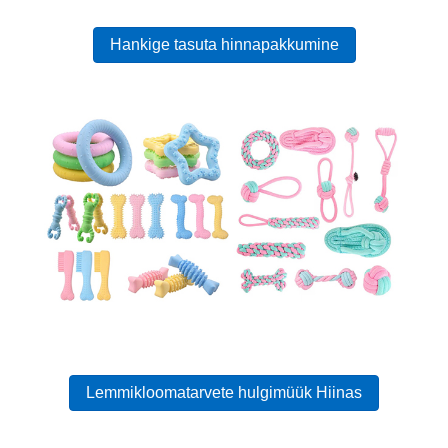
Hankige tasuta hinnapakkumine
Lemmikloomatarvete hulgimüük Hiinas