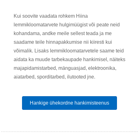
Kui soovite vaadata rohkem Hiina
lemmikloomatarvete hulgimüügist või peate neid
kohandama, andke meile sellest teada ja me
saadame teile hinnapakkumise nii kiiresti kui
võimalik. Lisaks lemmikloomatarvetele saame teid
aidata ka muude tarbekaupade hankimisel, näiteks
majapidamistarbed, mänguasjad, elektroonika,
aiatarbed, sporditarbed, ilutooted jne.
Hankige ühekordne hankimisteenus