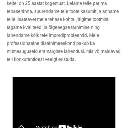
kellel on 25 aastat kogemust. Leiame teile parima
tehasehinna, suurendame teie toote kasumit ja anname
teile lisateavet meie tehase kohta, jälgime tootmist,
tagame kvaliteedi ja õigeaegse tarnimise ning
lahendame kõik teie impordiprobleemid. Meie
professionaalne disainimeeskond pakub ka
mitmesuguseid eramärgiste lahendusi, mis võimaldavad
teil konkurentidest veelgi eristuda.