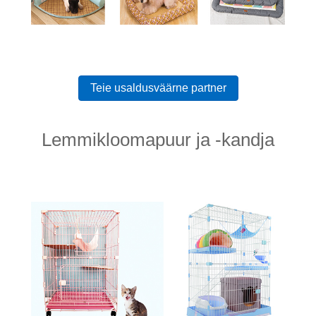
Teie usaldusväärne partner
Lemmikloomapuur ja -kandja