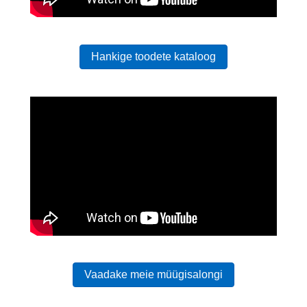
Hankige toodete kataloog
Vaadake meie müügisalongi