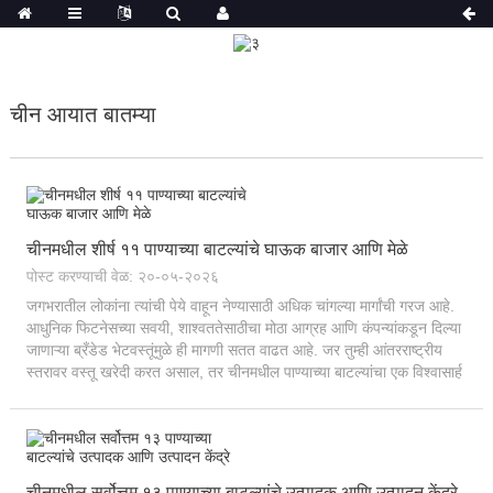
चीन आयात बातम्या
चीनमधील शीर्ष ११ पाण्याच्या बाटल्यांचे घाऊक बाजार आणि मेळे
पोस्ट करण्याची वेळ: २०-०५-२०२६
जगभरातील लोकांना त्यांची पेये वाहून नेण्यासाठी अधिक चांगल्या मार्गांची गरज आहे.
आधुनिक फिटनेसच्या सवयी, शाश्वततेसाठीचा मोठा आग्रह आणि कंपन्यांकडून दिल्या
जाणाऱ्या ब्रँडेड भेटवस्तूंमुळे ही मागणी सतत वाढत आहे. जर तुम्ही आंतरराष्ट्रीय
स्तरावर वस्तू खरेदी करत असाल, तर चीनमधील पाण्याच्या बाटल्यांचा एक विश्वासार्ह
पुरवठादार मिळवणे हे अजूनही तुमच्यासाठी महत्त्वाचे आहे...
चीनमधील सर्वोत्तम १३ पाण्याच्या बाटल्यांचे उत्पादक आणि उत्पादन केंद्रे