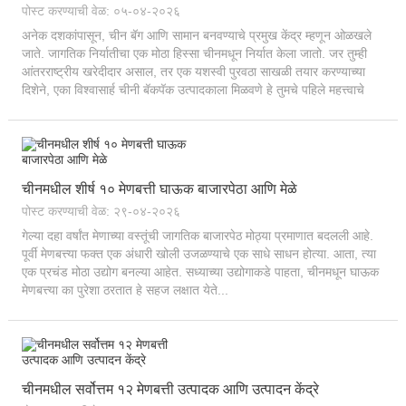
पोस्ट करण्याची वेळ: ०५-०४-२०२६
अनेक दशकांपासून, चीन बॅग आणि सामान बनवण्याचे प्रमुख केंद्र म्हणून ओळखले
जाते. जागतिक निर्यातीचा एक मोठा हिस्सा चीनमधून निर्यात केला जातो. जर तुम्ही
आंतरराष्ट्रीय खरेदीदार असाल, तर एक यशस्वी पुरवठा साखळी तयार करण्याच्या
दिशेने, एका विश्वासार्ह चीनी बॅकपॅक उत्पादकाला मिळवणे हे तुमचे पहिले महत्त्वाचे
पाऊल ठरते. पण यात एक अडचण आहे...
चीनमधील शीर्ष १० मेणबत्ती घाऊक बाजारपेठा आणि मेळे
पोस्ट करण्याची वेळ: २९-०४-२०२६
गेल्या दहा वर्षांत मेणाच्या वस्तूंची जागतिक बाजारपेठ मोठ्या प्रमाणात बदलली आहे.
पूर्वी मेणबत्त्या फक्त एक अंधारी खोली उजळण्याचे एक साधे साधन होत्या. आता, त्या
एक प्रचंड मोठा उद्योग बनल्या आहेत. सध्याच्या उद्योगाकडे पाहता, चीनमधून घाऊक
मेणबत्त्या का पुरेशा ठरतात हे सहज लक्षात येते...
चीनमधील सर्वोत्तम १२ मेणबत्ती उत्पादक आणि उत्पादन केंद्रे