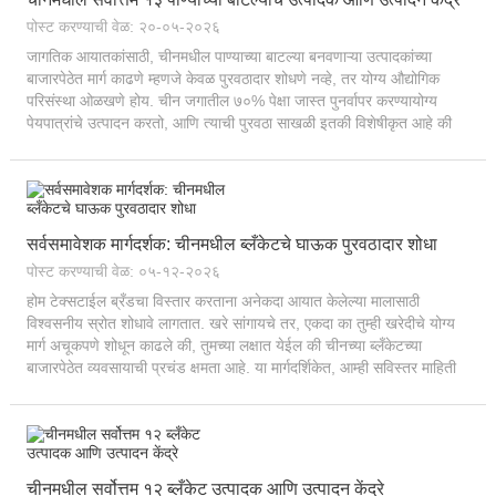
पोस्ट करण्याची वेळ: २०-०५-२०२६
जागतिक आयातकांसाठी, चीनमधील पाण्याच्या बाटल्या बनवणाऱ्या उत्पादकांच्या
बाजारपेठेत मार्ग काढणे म्हणजे केवळ पुरवठादार शोधणे नव्हे, तर योग्य औद्योगिक
परिसंस्था ओळखणे होय. चीन जगातील ७०% पेक्षा जास्त पुनर्वापर करण्यायोग्य
पेयपात्रांचे उत्पादन करतो, आणि त्याची पुरवठा साखळी इतकी विशेषीकृत आहे की
केवळ ५० किलोमीटरची वाहतूक करणे...
सर्वसमावेशक मार्गदर्शक: चीनमधील ब्लँकेटचे घाऊक पुरवठादार शोधा
पोस्ट करण्याची वेळ: ०५-१२-२०२६
होम टेक्सटाईल ब्रँडचा विस्तार करताना अनेकदा आयात केलेल्या मालासाठी
विश्वसनीय स्रोत शोधावे लागतात. खरे सांगायचे तर, एकदा का तुम्ही खरेदीचे योग्य
मार्ग अचूकपणे शोधून काढले की, तुमच्या लक्षात येईल की चीनच्या ब्लँकेटच्या
बाजारपेठेत व्यवसायाची प्रचंड क्षमता आहे. या मार्गदर्शिकेत, आम्ही सविस्तर माहिती
देऊ...
चीनमधील सर्वोत्तम १२ ब्लँकेट उत्पादक आणि उत्पादन केंद्रे