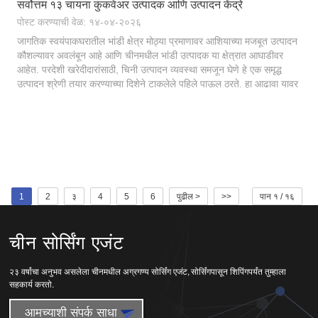
सर्वोत्तम १३ चायना कुकवेअर उत्पादक आणि उत्पादन केंद्रे
पोस्ट करण्याची वेळ: १४-०४-२०२६
जागतिक स्वयंपाकघरातील भांडी क्षेत्र मोठ्या प्रमाणावर आशियाच्या मजबूत उत्पादन
कौशल्यावर अवलंबून आहे आणि चीनमधील भांडी उत्पादक या क्षेत्रात आघाडीवर
आहेत. परदेशी खरेदीदारांसाठी, चिनी उत्पादन व्यवस्था समजून घेणे हे एक समृद्ध
उत्पादन श्रेणी तयार करण्याच्या दिशेने टाकलेले पहिले पाऊल ठरते. हा आढावा यावर
सखोल चर्चा करतो...
1
2
३
4
5
6
पुढील >
>>
पान १ / १६
चीन सोर्सिंग एजंट
२३ वर्षांचा अनुभव असलेला चीनमधील अग्रगण्य सोर्सिंग एजंट, सोर्सिंगपासून शिपिंगपर्यंत तुम्हाला
सहकार्य करतो.
आमच्याशी संपर्क साधा