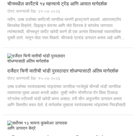
चीनमधील कार्पेटचे १४ महत्त्वाचे ट्रेंड आणि आयात मार्गदर्शक
पोस्ट करण्याची वेळ: २१-०४-२०२६
नवीन, उच्च दर्जाच्या कार्पेटची जागतिक मागणी झपाट्याने बदलते. आंतरराष्ट्रीय
किरकोळ विक्रेते, डिझाइन कंपन्या आणि मोठे वितरक हे चांगलेच जाणतात.
त्यांच्यासाठी, चीनमधून कार्पेट खरेदी करणे ही एक अत्यंत विश्वासार्ह व्यावसायिक
युक्ती ठरते. यातून मोठा नफा मिळतो. चीनकडे प्रचंड उत्पादन क्षमता आहे आणि...
दर्जेदार चिनी मातीची भांडी पुरवठादार शोधण्यासाठी अंतिम मार्गदर्शक
पोस्ट करण्याची वेळ: १५-०४-२०२६
उच्च दर्जाच्या स्वयंपाकाच्या भांड्यांच्या जागतिक गरजेमुळे चीनची भांडी जागतिक
व्यापाराचा मुख्य आधार बनली आहेत. तुम्ही नवीन नॉनस्टिक पॅन किंवा टिकाऊ
स्टेनलेस स्टीलची भांडी खरेदी करत असाल, तरी चीन अतुलनीय उत्पादन क्षमता
आणि किमतीत बचत देतो. हे मार्गदर्शक तुम्हाला स्वयंपाकाच्या भांड्यांच्या निवडीसाठी
संपूर्ण मार्ग दाखवते...