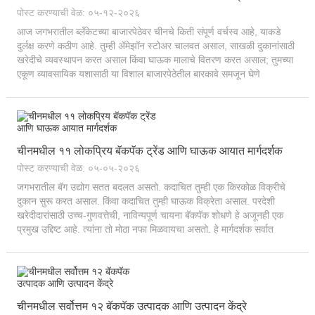
पोस्ट करण्याची वेळ: ०५-१२-२०२६
आज जगभरातील ब्लँकेटच्या बाजारपेठेवर चीनचे किती संपूर्ण वर्चस्व आहे, याकडे
दुर्लक्ष करणे कठीण आहे. तुम्ही ॲमेझॉन स्टोअर चालवत असाल, साखळी दुकानांसाठी
खरेदीचे व्यवस्थापन करत असाल किंवा घाऊक मालाचे वितरण करत असाल; तुमच्या
एकूण व्यावसायिक यशासाठी या विशाल बाजारपेठेतील बारकावे समजून घेणे
अत्यावश्यक आहे. हे मार्गदर्शक...
चीनमधील ११ लोकप्रिय बॅकपॅक ट्रेंड आणि घाऊक आयात मार्गदर्शक
पोस्ट करण्याची वेळ: ०५-०५-२०२६
जगभरातील बॅग उद्योग सतत बदलत असतो. कदाचित तुम्ही एक किरकोळ विक्रीचे
दुकान सुरू करत असाल. किंवा कदाचित तुम्ही घाऊक विक्रेता असाल. परदेशी
खरेदीदारांसाठी उच्च-गुणवत्तेची, नाविन्यपूर्ण चायना बॅकपॅक शोधणे हे अजूनही एक
प्रमुख उद्दिष्ट आहे. त्यांना तो मोठा नफा मिळवायचा असतो. हे मार्गदर्शक सर्वात
लोकप्रिय ११ बॅग्सचे विश्लेषण करते...
चीनमधील सर्वोत्तम १२ बॅकपॅक उत्पादक आणि उत्पादन केंद्रे