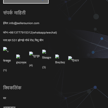
संपर्क माहिती
ईमेल:
info@sellersunion.com
फोन:
+8613777915312(whatsapp/wechat)
पत्ता:
क्र 531 झोन्ग्झे नॉर्थ रोड, यिवू चीन
क्विकलिंक
घर
आमच्याबद्दल