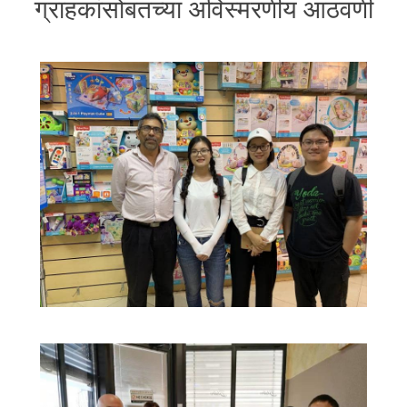
ग्राहकांसोबतच्या अविस्मरणीय आठवणी