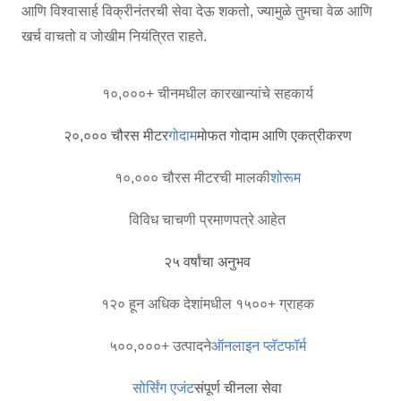
आणि विश्वासार्ह विक्रीनंतरची सेवा देऊ शकतो, ज्यामुळे तुमचा वेळ आणि
खर्च वाचतो व जोखीम नियंत्रित राहते.
१०,०००+ चीनमधील कारखान्यांचे सहकार्य
२०,००० चौरस मीटर
गोदाम
मोफत गोदाम आणि एकत्रीकरण
१०,००० चौरस मीटरची मालकी
शोरूम
विविध चाचणी प्रमाणपत्रे आहेत
२५ वर्षांचा अनुभव
१२० हून अधिक देशांमधील १५००+ ग्राहक
५००,०००+ उत्पादने
ऑनलाइन प्लॅटफॉर्म
सोर्सिंग एजंट
संपूर्ण चीनला सेवा