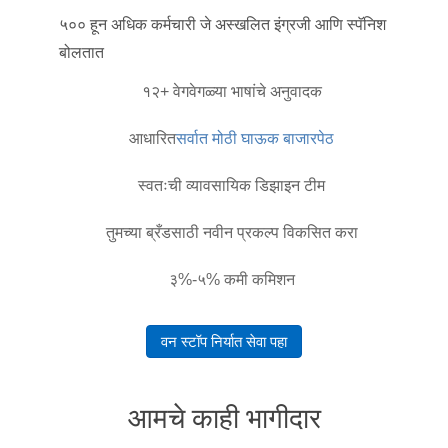
५०० हून अधिक कर्मचारी जे अस्खलित इंग्रजी आणि स्पॅनिश
बोलतात
१२+ वेगवेगळ्या भाषांचे अनुवादक
आधारित
सर्वात मोठी घाऊक बाजारपेठ
स्वतःची व्यावसायिक डिझाइन टीम
तुमच्या ब्रँडसाठी नवीन प्रकल्प विकसित करा
३%-५% कमी कमिशन
वन स्टॉप निर्यात सेवा पहा
आमचे काही भागीदार