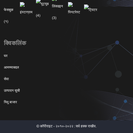
क्विकलिंक
घर
आमच्याबद्दल
सेवा
उत्पादन सूची
यिवू बाजार
© कॉपीराइट - २०१०-२०२२ : सर्व हक्क राखीव.