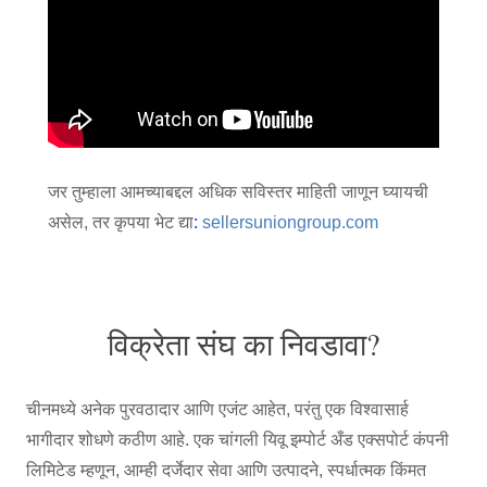
जर तुम्हाला आमच्याबद्दल अधिक सविस्तर माहिती जाणून घ्यायची
असेल, तर कृपया भेट द्या
:
sellersuniongroup.com
विक्रेता संघ का निवडावा?
चीनमध्ये अनेक पुरवठादार आणि एजंट आहेत, परंतु एक विश्वासार्ह
भागीदार शोधणे कठीण आहे. एक चांगली यिवू इम्पोर्ट अँड एक्सपोर्ट कंपनी
लिमिटेड म्हणून, आम्ही दर्जेदार सेवा आणि उत्पादने, स्पर्धात्मक किंमत