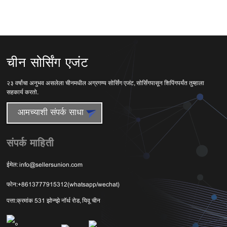
चीन सोर्सिंग एजंट
२३ वर्षांचा अनुभव असलेला चीनमधील अग्रगण्य सोर्सिंग एजंट, सोर्सिंगपासून शिपिंगपर्यंत तुम्हाला
सहकार्य करतो.
आमच्याशी संपर्क साधा
संपर्क माहिती
ईमेल:
info@sellersunion.com
फोन:
+8613777915312(whatsapp/wechat)
पत्ता:
क्रमांक 531 झोन्ग्झे नॉर्थ रोड, यिवू चीन