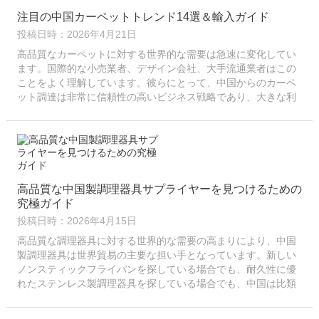
注目の中国カーペットトレンド14選＆輸入ガイド
投稿日時：2026年4月21日
高品質なカーペットに対する世界的な需要は急速に変化してい
ます。国際的な小売業者、デザイン会社、大手流通業者はこの
ことをよく理解しています。彼らにとって、中国からのカーペ
ット調達は非常に信頼性の高いビジネス戦略であり、大きな利
益をもたらします。中国は驚異的な製造力と…
高品質な中国製調理器具サプライヤーを見つけるための
究極ガイド
投稿日時：2026年4月15日
高品質な調理器具に対する世界的な需要の高まりにより、中国
製調理器具は世界貿易の主要な担い手となっています。新しい
ノンスティックフライパンを探している場合でも、耐久性に優
れたステンレス製調理器具を探している場合でも、中国は比類
のない製造力と価格面での優位性を提供します。このガイドで
は、中国製調理器具の調達から購入までの全プロセスをご案内