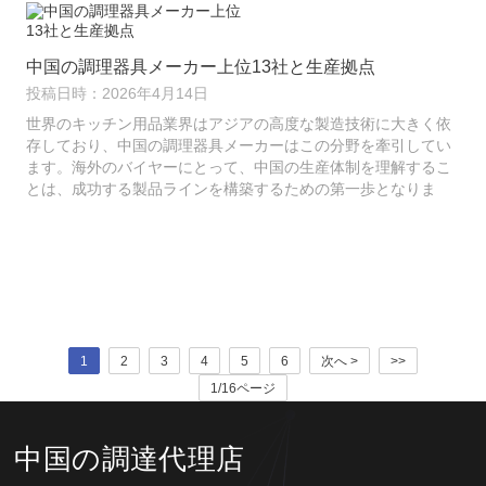
します。
中国の調理器具メーカー上位13社と生産拠点
投稿日時：2026年4月14日
世界のキッチン用品業界はアジアの高度な製造技術に大きく依
存しており、中国の調理器具メーカーはこの分野を牽引してい
ます。海外のバイヤーにとって、中国の生産体制を理解するこ
とは、成功する製品ラインを構築するための第一歩となりま
す。この概要では、…
1
2
3
4
5
6
次へ >
>>
1/16ページ
中国の調達代理店