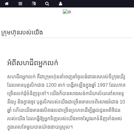
ក្រុមហ៊ុនរបស់យើង
អំពីសហជីពអ្នកលក់
សហជីពអ្នកលក់ គឺជាក្រុមហ៊ុននាំចេញនាំចូលធំជាងគេរបស់ទីក្រុងយីវូ
ដែលមានបុគ្គលិកជាង 1200 នាក់ បង្កើតឡើងក្នុងឆ្នាំ 1997 ដែលភាគ
ច្រើនលក់ដុំទំនិញទូទៅ។ យើងក៏បានសាងសង់ការិយាល័យនៅសានទូ
នីងបូ និងក្វាងចូវ បុគ្គលិករបស់យើងជាច្រើនមានបទពិសោធន៍ជាង 10
ឆ្នាំ ហើយយើងមានផលិតផលជាច្រើនប្រភេទដើម្បីផ្តល់ជូនអតិថិជន
របស់យើង ដែលធ្វើឱ្យអ្នកទិញរបស់យើងអាចស្វែងរកទំនិញទាំងអស់
ក្នុងពេលតែមួយបានយ៉ាងងាយស្រួល។