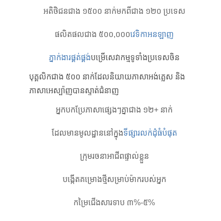
អតិថិជនជាង ១៥០០ នាក់មកពីជាង ១២០ ប្រទេស
ផលិតផលជាង ៥០០,០០០
វេទិកាអនឡាញ
ភ្នាក់ងារផ្គត់ផ្គង់
បម្រើសេវាកម្មទូទាំងប្រទេសចិន
បុគ្គលិកជាង ៥០០ នាក់ដែលនិយាយភាសាអង់គ្លេស និង
ភាសាអេស្ប៉ាញបានស្ទាត់ជំនាញ
អ្នកបកប្រែភាសាផ្សេងៗគ្នាជាង ១២+ នាក់
ដែលមានមូលដ្ឋាននៅក្នុង
ទីផ្សារលក់ដុំធំបំផុត
ក្រុមរចនាអាជីពផ្ទាល់ខ្លួន
បង្កើតគម្រោងថ្មីសម្រាប់ម៉ាករបស់អ្នក
កម្រៃជើងសារទាប ៣%-៥%