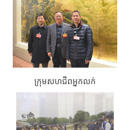
ក្រុមសហជីពអ្នកលក់