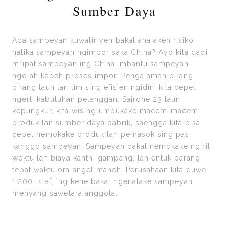
Sumber Daya
Apa sampeyan kuwatir yen bakal ana akeh risiko
nalika sampeyan ngimpor saka China? Ayo kita dadi
mripat sampeyan ing China, mbantu sampeyan
ngolah kabeh proses impor. Pengalaman pirang-
pirang taun lan tim sing efisien ngidini kita cepet
ngerti kabutuhan pelanggan. Sajrone 23 taun
kepungkur, kita wis nglumpukake macem-macem
produk lan sumber daya pabrik, saengga kita bisa
cepet nemokake produk lan pemasok sing pas
kanggo sampeyan. Sampeyan bakal nemokake ngirit
wektu lan biaya kanthi gampang, lan entuk barang
tepat waktu ora angel maneh. Perusahaan kita duwe
1.200+ staf, ing kene bakal ngenalake sampeyan
menyang sawetara anggota.