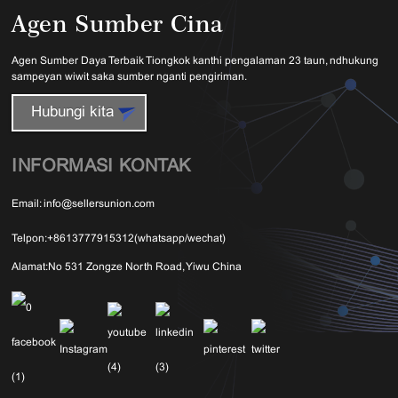
Agen Sumber Cina
Agen Sumber Daya Terbaik Tiongkok kanthi pengalaman 23 taun, ndhukung
sampeyan wiwit saka sumber nganti pengiriman.
Hubungi kita
INFORMASI KONTAK
Email:
info@sellersunion.com
Telpon:
+8613777915312(whatsapp/wechat)
Alamat:
No 531 Zongze North Road, Yiwu China