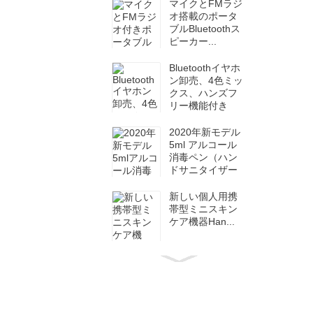
マイクとFMラジ
オ搭載のポータ
ブルBluetoothス
ピーカー...
Bluetoothイヤホ
ン卸売、4色ミッ
クス、ハンズフ
リー機能付き
2020年新モデル
5ml アルコール
消毒ペン（ハン
ドサニタイザー
付き）
新しい個人用携
帯型ミニスキン
ケア機器Han...
業務用 透明RTV
シリコン 多機能
8...