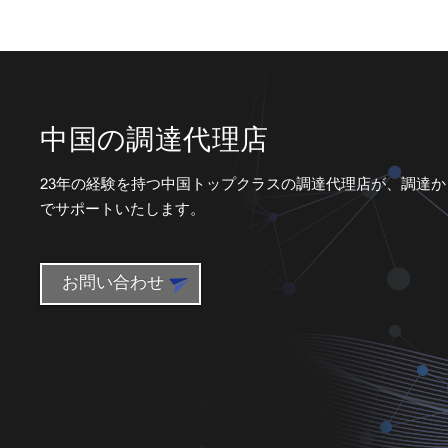
ファッションス
タイル教育学習
玩具モンテの扉
を開ける...
新商品 多機能木
製幼児用歩行器
中国の調達代理店
23年の経験を持つ中国トップクラスの調達代理店が、調達
子供向け知育玩
でサポートいたします。
具卸売 木製組み
立て玩具 100個
セット...
お問い合わせ
ベストセラー 88
ピース 木製鉄道
レールおもちゃ
セット テーブ
ル...
義烏エージェン
ト 義烏調達エー
ジェント 購買エ
ージェント サー