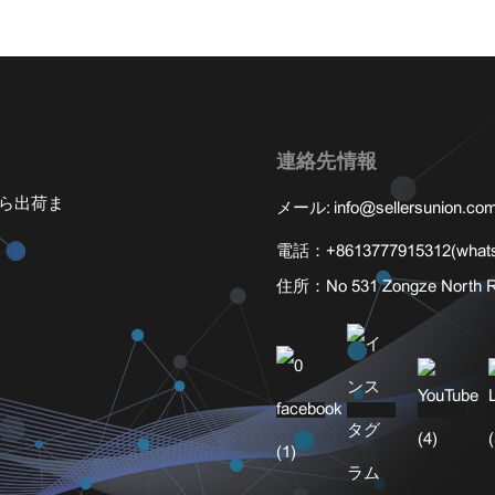
連絡先情報
から出荷ま
メール:
info@sellersunion.co
電話：
+8613777915312(whats
住所：
No 531 Zongze No