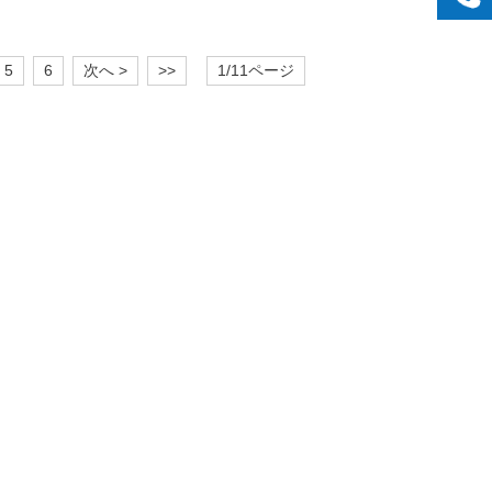
5
6
次へ >
>>
1/11ページ