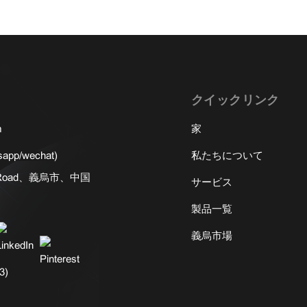
クイックリンク
m
家
app/wechat)
私たちについて
rth Road、義烏市、中国
サービス
製品一覧
義烏市場