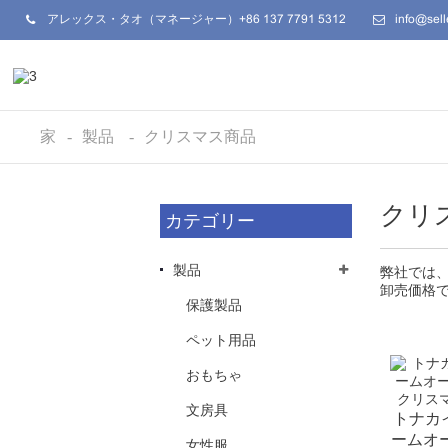
アレックス・タオ（マネージャー）+86 137 7791 5312
info@sel
家
製品
クリスマス商品
クリ
カテゴリー
製品
弊社では
卸売価格
保護製品
ペット用品
おもちゃ
文房具
トナカ
ームオ
女性服