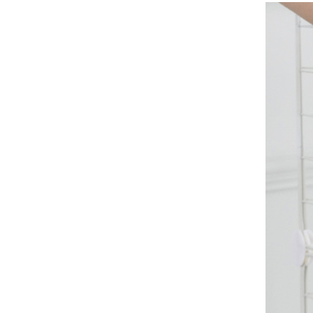
چوبی ...
چوبی ریل قطار
۸۸ عددی
پرفروش...
نماینده ایوو،
نماینده تامین منابع
ایوو، نماینده خرید،
خدمات ...