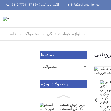
info@sellersunion.com
الکس تائو (مدیر) +86 137 7791 5312
لوازم حیوانات خانگی
محصولات
خانه
فروشی
دسته‌ها
محصولات
محصولات ویژه
برس دوش شیشه
پاک کن اسفنجی