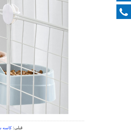
قبلی:
کاسه س