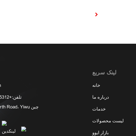
لینک سریع
خانه
m
درباره ما
تلفن:
+8613777915312 (واتساپ/وی چت)
شماره 531 Zongze North Road، Yiwu چین
خدمات
لیست محصولات
بازار ایوو