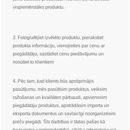
vispiemērotāko produktu.
3. Fotografējiet izvēlēto produktu, pierakstiet
produkta informāciju, vienojieties par cenu ar
piegādātāju, sastādiet cenu piedāvājumu un
nosūtiet to klientiem
4. Pēc tam, kad klients būs apstiprinājis
pasūtījumu, mēs pasūtīsim produktus, veiksim
ražošanas un kvalitātes pārbaudi, apvienosim
piegādātāju produktus, apstrādāsim importa un
eksporta dokumentus un savlaicīgi noorganizēsim
preču piegādi. Šīs darbības ir tādas pašas kā
bezsaistes uzņēmējdarbībā, sīkāka informācija var