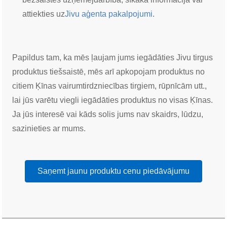
attiekties uz
Jivu aģenta pakalpojumi
.
Papildus tam, ka mēs ļaujam jums iegādāties Jivu tirgus
produktus tiešsaistē, mēs arī apkopojam produktus no
citiem Ķīnas vairumtirdzniecības tirgiem, rūpnīcām utt.,
lai jūs varētu viegli iegādāties produktus no visas Ķīnas.
Ja jūs interesē vai kāds solis jums nav skaidrs, lūdzu,
sazinieties ar mums.
Saņemt jaunu produktu cenu piedāvājumu