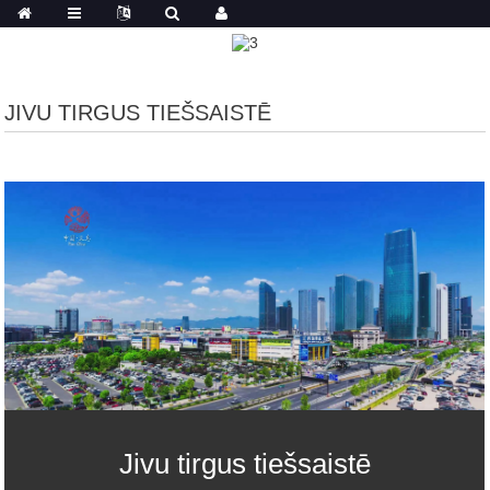
JIVU TIRGUS TIEŠSAISTĒ
Jivu tirgus tiešsaistē