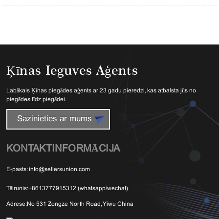
Ķīnas Ieguves Aģents
Labākais Ķīnas piegādes aģents ar 23 gadu pieredzi, kas atbalsta jūs no
piegādes līdz piegādei.
Sazinieties ar mums
KONTAKTINFORMĀCIJA
E-pasts:
info@sellersunion.com
Tālrunis:
+8613777915312 (whatsapp/wechat)
Adrese:
No 531 Zongze North Road, Yiwu China