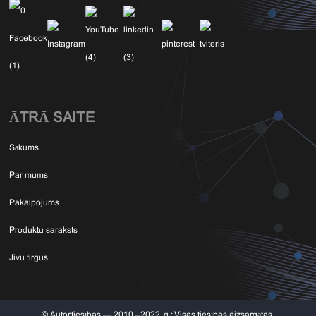
ĀTRĀ SAITE
Sākums
Par mums
Pakalpojums
Produktu saraksts
Jivu tirgus
© Autortiesības — 2010.–2022. g.: Visas tiesības aizsargātas.