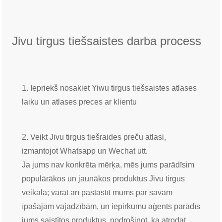
Jivu tirgus tiešsaistes darba process
1. Iepriekš nosakiet Yiwu tirgus tiešsaistes atlases
laiku un atlases preces ar klientu
2. Veikt Jivu tirgus tiešraides preču atlasi,
izmantojot Whatsapp un Wechat utt.
Ja jums nav konkrēta mērķa, mēs jums parādīsim
populārākos un jaunākos produktus Jivu tirgus
veikalā; varat arī pastāstīt mums par savām
īpašajām vajadzībām, un iepirkumu aģents parādīs
jums saistītos produktus, nodrošinot, ka atrodat