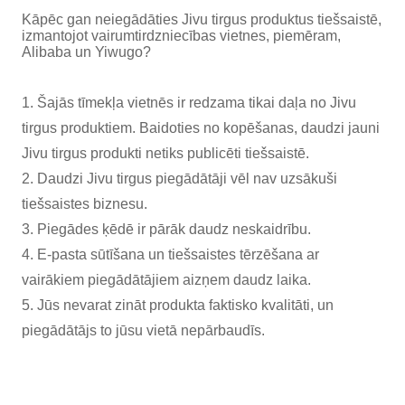
Kāpēc gan neiegādāties Jivu tirgus produktus tiešsaistē,
izmantojot vairumtirdzniecības vietnes, piemēram,
Alibaba un Yiwugo?
1. Šajās tīmekļa vietnēs ir redzama tikai daļa no Jivu
tirgus produktiem. Baidoties no kopēšanas, daudzi jauni
Jivu tirgus produkti netiks publicēti tiešsaistē.
2. Daudzi Jivu tirgus piegādātāji vēl nav uzsākuši
tiešsaistes biznesu.
3. Piegādes ķēdē ir pārāk daudz neskaidrību.
4. E-pasta sūtīšana un tiešsaistes tērzēšana ar
vairākiem piegādātājiem aizņem daudz laika.
5. Jūs nevarat zināt produkta faktisko kvalitāti, un
piegādātājs to jūsu vietā nepārbaudīs.