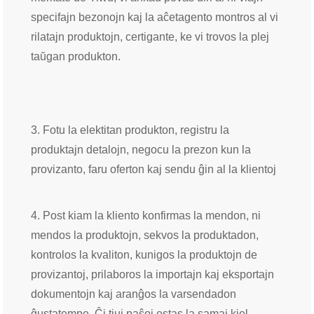
specifajn bezonojn kaj la aĉetagento montros al vi
rilatajn produktojn, certigante, ke vi trovos la plej
taŭgan produkton.
3. Fotu la elektitan produkton, registru la
produktajn detalojn, negocu la prezon kun la
provizanto, faru oferton kaj sendu ĝin al la klientoj
4. Post kiam la kliento konfirmas la mendon, ni
mendos la produktojn, sekvos la produktadon,
kontrolos la kvaliton, kunigos la produktojn de
provizantoj, prilaboros la importajn kaj eksportajn
dokumentojn kaj aranĝos la varsendadon
ĝustatempe. Ĉi tiuj paŝoj estas la samaj kiel