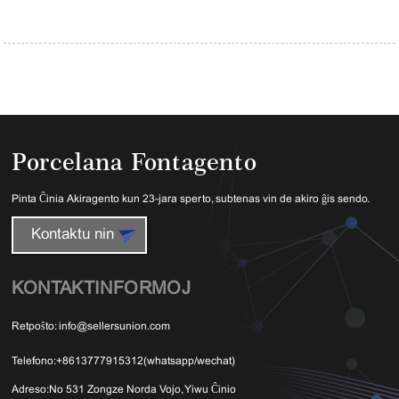
Porcelana Fontagento
Pinta Ĉinia Akiragento kun 23-jara sperto, subtenas vin de akiro ĝis sendo.
Kontaktu nin
KONTAKTINFORMOJ
Retpoŝto:
info@sellersunion.com
Telefono:
+8613777915312(whatsapp/wechat)
Adreso:
No 531 Zongze Norda Vojo, Yiwu Ĉinio