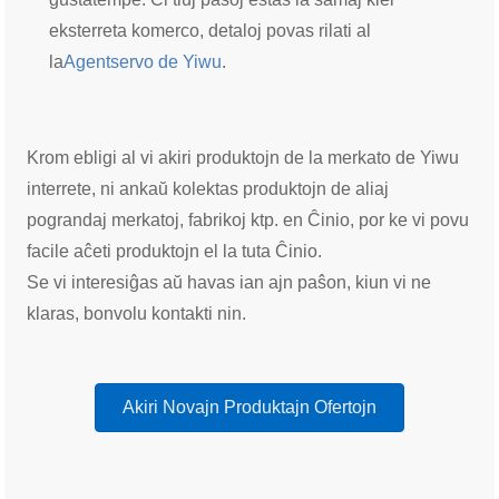
eksterreta komerco, detaloj povas rilati al
la
Agentservo de Yiwu
.
Krom ebligi al vi akiri produktojn de la merkato de Yiwu
interrete, ni ankaŭ kolektas produktojn de aliaj
pograndaj merkatoj, fabrikoj ktp. en Ĉinio, por ke vi povu
facile aĉeti produktojn el la tuta Ĉinio.
Se vi interesiĝas aŭ havas ian ajn paŝon, kiun vi ne
klaras, bonvolu kontakti nin.
Akiri Novajn Produktajn Ofertojn