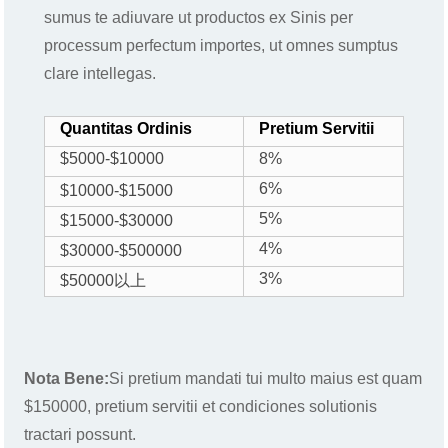
sumus te adiuvare ut productos ex Sinis per
processum perfectum importes, ut omnes sumptus
clare intellegas.
Quantitas Ordinis
Pretium Servitii
$5000-$10000
8%
6%
$10000-$15000
5%
$15000-$30000
4%
$30000-$500000
3%
$50000以上
Nota Bene:
Si pretium mandati tui multo maius est quam
$150000, pretium servitii et condiciones solutionis
tractari possunt.