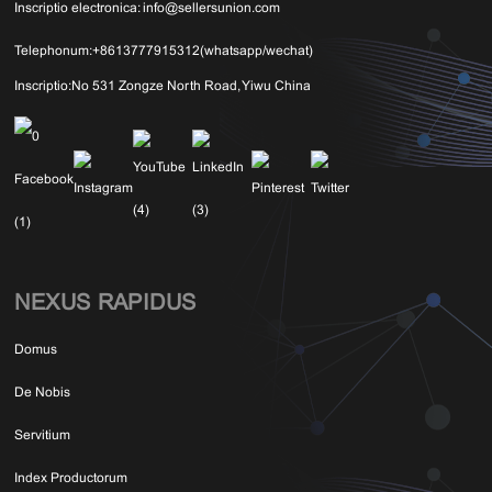
Inscriptio electronica:
info@sellersunion.com
Telephonum:
+8613777915312(whatsapp/wechat)
Inscriptio:
No 531 Zongze North Road, Yiwu China
NEXUS RAPIDUS
Domus
De Nobis
Servitium
Index Productorum