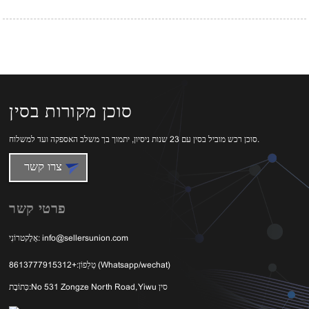
סוכן מקורות בסין
סוכן רכש מוביל בסין עם 23 שנות ניסיון, יתמוך בך משלב האספקה ​​ועד למשלוח.
צרו קשר
פרטי קשר
info@sellersunion.com
אֶלֶקטרוֹנִי:
+8613777915312 (Whatsapp/wechat)
טֵלֵפוֹן:
No 531 Zongze North Road, Yiwu סין
כְּתוֹבֶת: