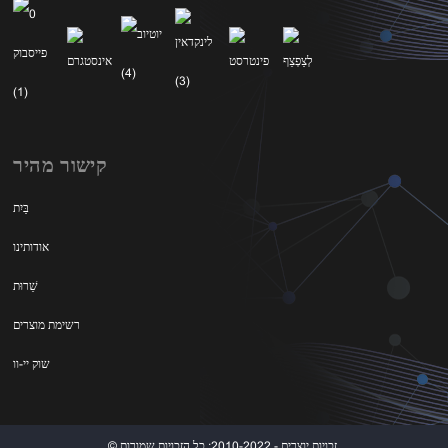
קישור מהיר
בַּיִת
אודותינו
שֵׁרוּת
רשימת מוצרים
שוק יי-וו
© זכויות יוצרים - 2010-2022: כל הזכויות שמורות.