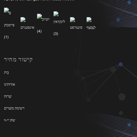
קישור מהיר
בַּיִת
אודותינו
שֵׁרוּת
רשימת מוצרים
שוק יי-וו