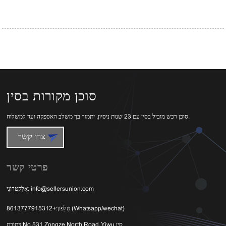
סוכן מקורות בסין
סוכן רכש מוביל בסין עם 23 שנות ניסיון, יתמוך בך משלב האספקה ​​ועד למשלוח.
צרו קשר
פרטי קשר
info@sellersunion.com
אֶלֶקטרוֹנִי:
+8613777915312 (Whatsapp/wechat)
טֵלֵפוֹן:
No 531 Zongze North Road, Yiwu סין
כְּתוֹבֶת: